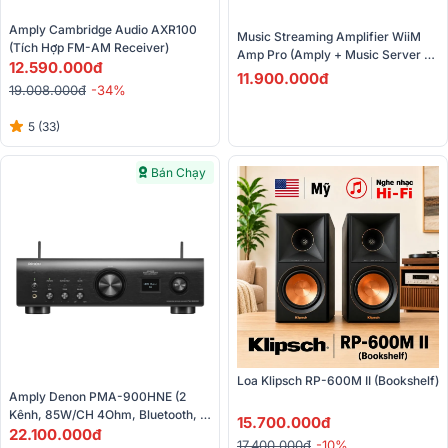
Amply Cambridge Audio AXR100 
Music Streaming Amplifier WiiM 
(Tích Hợp FM-AM Receiver)
Amp Pro (Amply + Music Server + 
12.590.000đ
DAC)
11.900.000đ
19.008.000đ
-34%
5 (33)
Bán Chạy
Loa Klipsch RP-600M II (Bookshelf)
Amply Denon PMA-900HNE (2 
Kênh, 85W/CH 4Ohm, Bluetooth, 
15.700.000đ
Wifi, Airplay 2, Heos, Optical, 
22.100.000đ
17.400.000đ
-10%