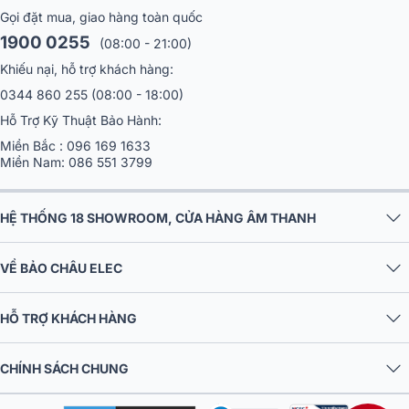
Gọi đặt mua, giao hàng toàn quốc
1900 0255
(08:00 - 21:00)
Khiếu nại, hỗ trợ khách hàng:
0344 860 255
(08:00 - 18:00)
Hỗ Trợ Kỹ Thuật Bảo Hành:
Miền Bắc :
096 169 1633
Miền Nam:
086 551 3799
Thế nào là hệ thống âm thanh nghe nhạc,
HỆ THỐNG 18 SHOWROOM, CỬA HÀNG ÂM THANH
xem phim
VỀ BẢO CHÂU ELEC
Hệ thống âm thanh nghe nhạc, xem phim là hệ thống các thiết bị âm
thanh được phối ghép, kết hợp với nhau tái hiện, trình diễn âm thanh
chân thực nhất của những bản nhạc, ca khúc, bộ phim...Môt bộ dàn âm
HỖ TRỢ KHÁCH HÀNG
thanh nghe nhạc phải đảm bảo chất âm rõ ràng, chi tiết, truyền tải tốt
nhất nội dung mà người nghệ sĩ gửi đến khán giả.
CHÍNH SÁCH CHUNG