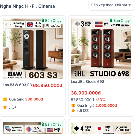
Sắp xếp theo:
Nổi bật
Nghe Nhạc Hi-Fi, Cinema
Bán Chạy
Bán Chạy
Loa JBL Studio 698
Loa B&W 603 S3 
68.850.000đ
38.900.000đ
Quà tặng
330.000đ
57.830.000đ
-33%
Quà trị giá
2.000.000đ
5 (5)
4.9 (22)
Bán Chạy