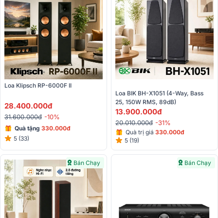
Loa Klipsch RP-6000F II
Loa BIK BH-X1051 (4-Way, Bass 
25, 150W RMS, 89dB)
28.400.000đ
13.900.000đ
31.600.000đ
-10%
20.010.000đ
-31%
Quà tặng
330.000đ
Quà trị giá
330.000đ
5 (33)
5 (19)
Bán Chạy
Bán Chạy