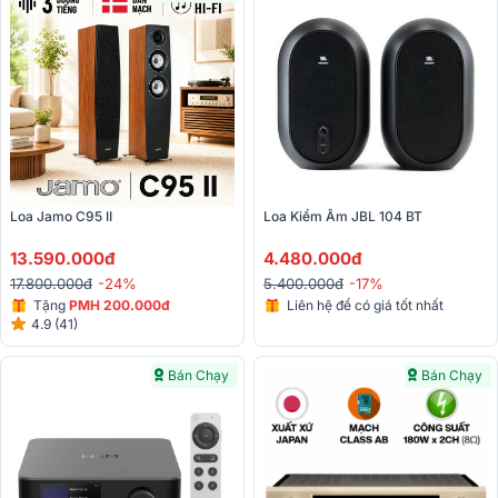
Loa Jamo C95 II
Loa Kiểm Âm JBL 104 BT
13.590.000đ
4.480.000đ
17.800.000đ
-24%
5.400.000đ
-17%
Tặng
PMH 200.000đ
Liên hệ để có giá tốt nhất
4.9 (41)
Bán Chạy
Bán Chạy