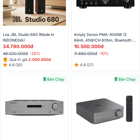
Loa JBL Studio 680 (made In 
Amply Denon PMA-600NE (2 
INDONESIA)
Kênh, 45W/CH 8Ohm, Bluetooth 
34.790.000đ
4.2)
10.500.000đ
48.020.000đ
-28%
11.680.000đ
-10%
Quà trị giá
2.000.000đ
4.9 (30)
4.9 (27)
Bán Chạy
Bán Chạy