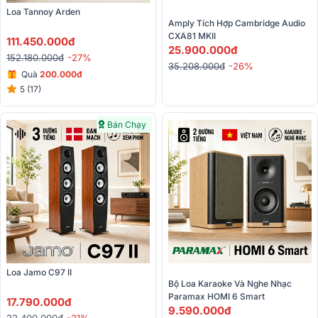
Loa Tannoy Arden
Amply Tích Hợp Cambridge Audio 
CXA81 MKII 
111.450.000đ
25.900.000đ
152.180.000đ
-27%
35.208.000đ
-26%
Quà
200.000đ
5 (17)
Bán Chạy
Loa Jamo C97 II
Bộ Loa Karaoke Và Nghe Nhạc 
Paramax HOMI 6 Smart 
17.790.000đ
9.590.000đ