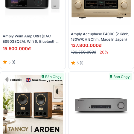
Amply Accuphase E4000 (2 Kênh, 
Amply Wiim Amp Ultra(DAC 
180W/CH 8Ohm, Made In Japan)
ES9038Q2M, Wifi 6, Bluetooth 
137.800.000đ
5.3, Chromecast, Spotify)
15.500.000đ
186.550.000đ
-26%
5 (1)
5 (1)
Bán Chạy
Bán Chạy