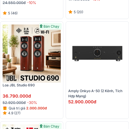
Hires)
24.550.000đ
-10%
5 (20)
5 (46)
Bán Chạy
Loa JBL Studio 690 
Amply Onkyo A-50 (2 Kênh, Tích 
36.790.000đ
Hợp Mạng)
52.900.000đ
52.920.000đ
-30%
Quà trị giá
2.000.000đ
4.9 (27)
Bán Chạy