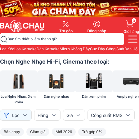
0
Trả góp
Đăng nhập
Giỏ hàng
Bạn tìm thiết bị âm thanh gì?
Loa Kéo
Loa Karaoke
Dàn Karaoke
Micro Không Dây
Cục Đẩy Công Suất
Dàn Hội
Chọn Nghe Nhạc Hi-Fi, Cinema theo loại:
Loa Nghe Nhạc, Xem 
Dàn nghe nhạc
Dàn xem phim
Amply nghe 
Phim
Lọc
Hãng
Giá
Công suất RMS
Bán chạy
Giảm giá
Mới 2026
Trả góp 0%