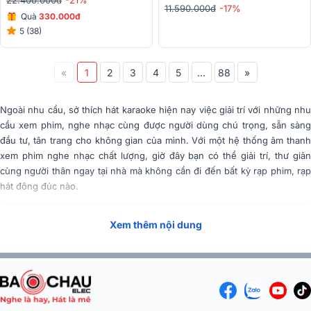
22.400.000đ
-21%
11.590.000đ
-17%
Quà
330.000đ
5 (38)
«
1
2
3
4
5
...
88
»
Ngoài nhu cầu, sở thích hát karaoke hiện nay việc giải trí với những nhu
cầu xem phim, nghe nhạc cùng được người dùng chú trọng, sẵn sàng
đầu tư, tân trang cho không gian của mình. Với một hệ thống âm thanh
xem phim nghe nhạc chất lượng, giờ đây bạn có thể giải trí, thư giãn
cùng người thân ngay tại nhà mà không cần đi đến bất kỳ rạp phim, rạp
hát đông đúc nào.
Tóm Tắt Nội Dung
(Mở rộng)
Xem thêm nội dung