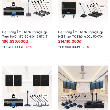
Hệ Thống Âm Thanh Phòng Họp 
Hệ Thống Âm Thanh Phòng Họp, 
Trực Tuyến ITC 60-80m2 (ITC TS-
Hội Thảo ITC Không Dây 50-70m ( 
0308, TS-0308A,..)
166.530.000đ
ITC T-776H, ITC T-776H, ITC TS-
214.110.000đ
W310,...)
201.400.000đ
-17%
268.900.000đ
-20%