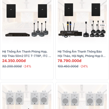
Hệ Thống Âm Thanh Phòng Họp, 
Hệ Thống Âm Thanh Thông Báo 
Hội Thảo 50m2 (ITC T-778P, ITC 
Hội Thảo, Hội Nghị, Phòng Họp 05 
T-120DTB, ITC T-621)
24.350.000đ
- 10 Mic (ITC TF-0502, TS-6221M, 
78.790.000đ
TI-120DTB,T-774PW,...)
32.200.000đ
-24%
103.450.000đ
-24%