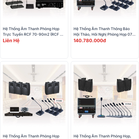
Hệ Thống Âm Thanh Phòng Họp 
Hệ Thống Âm Thanh Thông Báo 
Trực Tuyến RCF 70-90m2 (RCF 
Hội Thảo, Hôi Nghị Phòng Họp 07 
MR 40T, MMS 3405P, MMS 
Liên Hệ
(ITC T-208, T-120DTB,...)
140.780.000đ
3404D, DMA 82, MMU 3100, 
MAXHUB UC W31)
Hệ Thống Âm Thanh Phòng Họp 
Hệ Thống Âm Thanh Phòng Họp, 