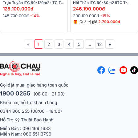
Trực Tuyến ITC 80-120m2 (ITC TF-
Hội Thảo ITC 60-80m2 (ITC T-
0502, ITC TF-A0502,...)
128.100.000đ
776H, TF-M03300, TS-0309, T-
246.190.000đ
240DTB,…)
148.700.000đ
-14%
290.100.000đ
-15%
Quà trị giá
2.790.000đ
«
1
2
3
4
5
...
12
»
Gọi đặt mua, giao hàng toàn quốc
1900 0255
(08:00 - 21:00)
Khiếu nại, hỗ trợ khách hàng:
0344 860 255
(08:00 - 18:00)
Hỗ Trợ Kỹ Thuật Bảo Hành:
Miền Bắc :
096 169 1633
Miền Nam:
086 551 3799