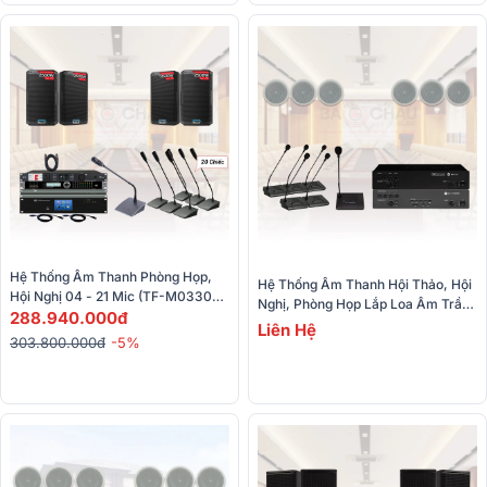
Hệ Thống Âm Thanh Phòng Họp, 
Hệ Thống Âm Thanh Hội Thảo, Hội 
Hội Nghị 04 - 21 Mic (TF-M03300, 
Nghị, Phòng Họp Lắp Loa Âm Trần 
TF-3300P, TS-0308, Alto TS412,
288.940.000đ
RCF 60-80m (RCF PL 6X, MMS 
Liên Hệ
…)
303.800.000đ
-5%
3404D, MMS 3404D...)