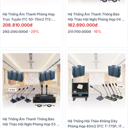
Hệ Thống Âm Thanh Phòng Họp 
Hệ Thống Âm Thanh Thông Báo 
Trực Tuyến ITC 50-70m2 (TS-
Hội Thảo Hội Nghị Phòng Họp 04 
0309, TS-0309A,...)
208.810.000đ
(24 Micro)
182.690.000đ
292.200.000đ
-29%
217.700.000đ
-16%
Hệ Thống Âm Thanh Thông Báo 
Hệ Thống Hội Thảo Không Dây 
Hội Thảo Hội Nghị Phòng Họp 03 
Phòng Họp 40m2 (ITC T-775P, ITC 