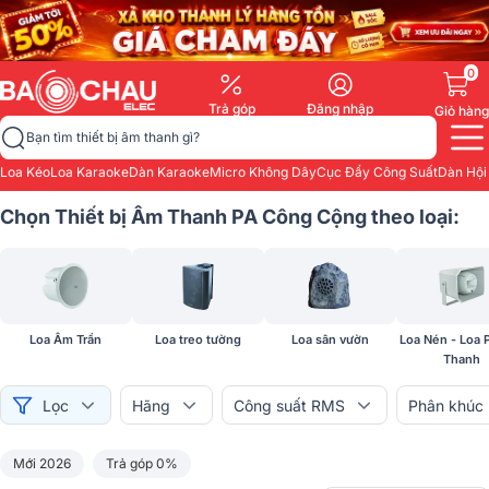
0
Trả góp
Đăng nhập
Giỏ hàng
Bạn tìm thiết bị âm thanh gì?
Loa Kéo
Loa Karaoke
Dàn Karaoke
Micro Không Dây
Cục Đẩy Công Suất
Dàn Hội
Chọn Thiết bị Âm Thanh PA Công Cộng theo loại:
Loa Âm Trần
Loa treo tường
Loa sân vườn
Loa Nén - Loa 
Thanh
Lọc
Hãng
Công suất RMS
Phân khúc
Mới 2026
Trả góp 0%