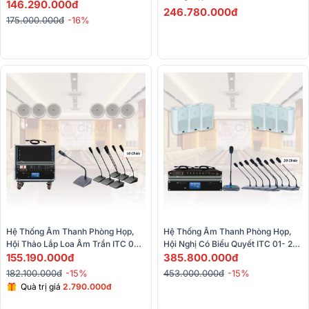
(17 Micro)
146.290.000đ
TS-W310A, ITC T-120DTB,...) 
246.780.000đ
175.000.000đ
-16%
Hệ Thống Âm Thanh Phòng Họp, 
Hệ Thống Âm Thanh Phòng Họp, 
Hội Thảo Lắp Loa Âm Trần ITC 02 
Hội Nghị Có Biểu Quyết ITC 01- 20 
(50-70m2)
155.190.000đ
Mic (ITC T-774PW, ITC TS-0309, 
385.800.000đ
TF-M03300,…)
182.100.000đ
-15%
453.000.000đ
-15%
Quà trị giá
2.790.000đ