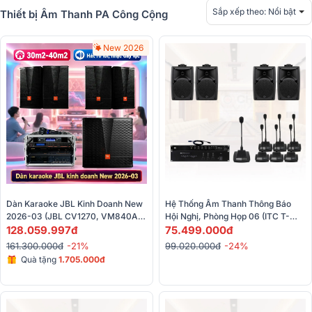
Sắp xếp theo:
Nổi bật
Thiết bị Âm Thanh PA Công Cộng
New 2026
Dàn Karaoke JBL Kinh Doanh New 
Hệ Thống Âm Thanh Thông Báo 
2026-03 (JBL CV1270, VM840A, 
Hội Nghị, Phòng Họp 06 (ITC T-
VM820A, JBL VX9, CV18S, 
128.059.997đ
776S, ITC TF-M06104,...)
75.499.000đ
VM300)
161.300.000đ
-21%
99.020.000đ
-24%
Quà tặng
1.705.000đ