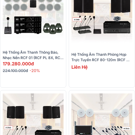
Hệ Thống Âm Thanh Thông Báo, 
Hệ Thống Âm Thanh Phòng Họp 
Nhạc Nền RCF 01 (RCF PL 8X, RCF 
Trực Tuyến RCF 80-120m (RCF 
PL 60, RCF MQ 80P, RCF DMA 82,
179.280.000đ
Compact M08, RCF DMA 504, 
Liên Hệ
…)
224.100.000đ
-20%
MMS 3405P, MMU 3100,…) 