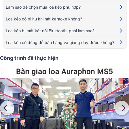
Làm sao để chọn mua loa kéo phù hợp?
Loa kéo có bị hú khi hát karaoke không?
Loa kéo bị mất kết nối Bluetooth, phải làm sao?
Loa kéo có dùng để bán hàng và giảng dạy được không?
Công trình đã thực hiện
Phân loại các dạng loa kéo trên thị trường
Loa kéo di động và loa kéo karaoke xách tay hiện đang là hai lựa chọn
phổ biến và được ưa chuộng trên thị trường âm thanh nhờ tính di động
và tiện ích vượt trội.
Loa kéo di động
có thiết kế với bánh xe và tay kéo, giúp người dùng dễ