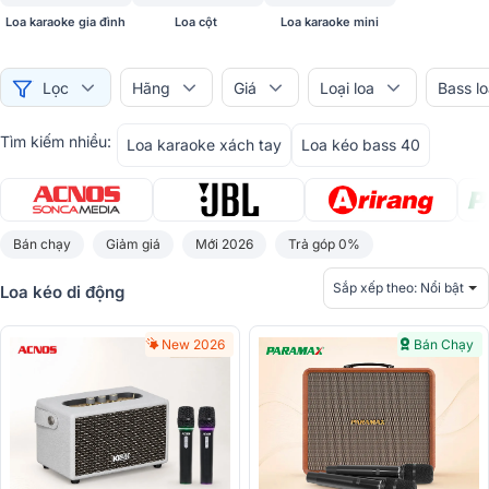
Loa karaoke gia đình
Loa cột 
Loa karaoke mini
Lọc
Hãng
Giá
Loại loa
Bass l
Tìm kiếm nhiều:
Loa karaoke xách tay
Loa kéo bass 40
Bán chạy
Giảm giá
Mới 2026
Trả góp 0%
Sắp xếp theo:
Nổi bật
Loa kéo di động
New 2026
Bán Chạy