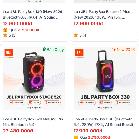
Loa JBL PartyBox 130 (New 2026, 
Loa JBL PartyBox Encore 2 Plus 
Bluetooth 6.0, IPX4, AI Sound 
(New 2026, 100W, Pin 15h, 
Boost, Auracast)
12.900.000đ
Bluetooth 5.4)
12.900.000đ
Quà
2.790.000đ
5 (3)
5 (4)
Bán Chạy
New 2026
Loa JBL PartyBox 520 (400W, Pin 
Loa JBL PartyBox 330 (Bluetooth 
15h, Bluetooth 5.4)
6.0, 280W, IPX4, AI Sound Boost)
22.480.000đ
17.900.000đ
Quà
2.790.000đ