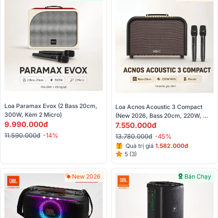
Loa Paramax Evox (2 Bass 20cm, 
Loa Acnos Acoustic 3 Compact 
300W, Kèm 2 Micro)
(New 2026, Bass 20cm, 220W, 
9.990.000đ
Quai Xách, Pin Rời, Kèm 2 Micro)
7.550.000đ
11.590.000đ
-14%
13.780.000đ
-45%
Quà trị giá
1.582.000đ
5 (3)
New 2026
Bán Chạy