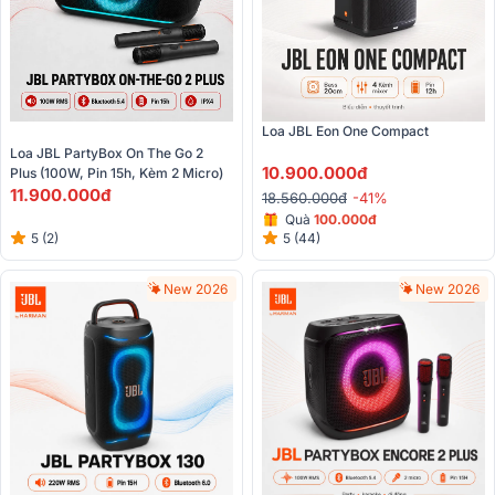
Loa JBL Eon One Compact
Loa JBL PartyBox On The Go 2 
10.900.000đ
Plus (100W, Pin 15h, Kèm 2 Micro)
11.900.000đ
18.560.000đ
-41%
Quà
100.000đ
5 (2)
5 (44)
New 2026
New 2026