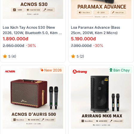
Loa Xách Tay Acnos S30 (New 
Loa Paramax Advance (Bass 
2026, 120W, Bluetooth 5.0, Kèm 2 
25cm, 200W, Kèm 2 Micro)
Tay Micro)
1.890.000đ
5.190.000đ
2.950.000đ
-36%
7.390.000đ
-30%
5 (4)
5 (2)
New 2026
Bán Chạy