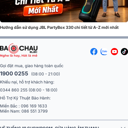
việc sử dụng mà không cần nguồn điện trực tiếp.
Vì sao nên chọn loa kéo di động?
Hướng dẫn sử dụng JBL PartyBox 330 chi tiết từ A-Z mới nhất
Trong thời đại mà sự linh hoạt và tiện lợi được đặt lên hàng đầu, loa kẹo
kéo đã trở thành lựa chọn phổ biến của nhiều người. Không còn bị giới
hạn bởi hệ thống dây phức tạp, bạn có thể mang âm nhạc đến bất kỳ
đâu từ bữa tiệc ngoài trời, sự kiện đường phố, đến những buổi dã ngoại
cùng gia đình. Nhưng điều gì thực sự khiến loa kéo di động trở thành
một sản phẩm “must-have” trong cuộc sống hiện đại?
Gọi đặt mua, giao hàng toàn quốc
1900 0255
(08:00 - 21:00)
Khiếu nại, hỗ trợ khách hàng:
0344 860 255
(08:00 - 18:00)
Hỗ Trợ Kỹ Thuật Bảo Hành:
Miền Bắc :
096 169 1633
Miền Nam:
086 551 3799