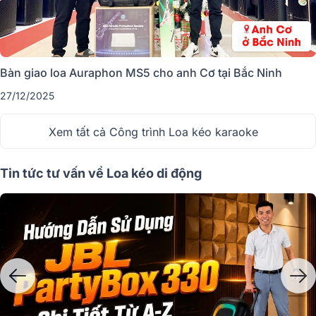
dàng di chuyển đến mọi nơi mà không tốn nhiều công sức. Loa này
thường có công suất mạnh mẽ, thích hợp cho các buổi tiệc, sự kiện
ngoài trời hoặc không gian rộng.
Bàn giao loa Auraphon MS5 cho anh Cơ tại Bắc Ninh
27/12/2025
Xem tất cả Công trình Loa kéo karaoke
Tin tức tư vấn về Loa kéo di động
Loa karaoke xách tay
lại nhỏ gọn hơn, dễ dàng mang theo trong cá
buổi karaoke gia đình hoặc những buổi tụ họp nhỏ. Mặc dù có công
suất thấp hơn, nhưng loa karaoke xách tay vẫn đáp ứng tốt nhu cầu giải
trí với chất lượng âm thanh rõ ràng và tính năng kết nối Bluetooth tiện
lợi. Cả hai loại loa đều tích hợp pin sạc, mang đến sự linh hoạt trong