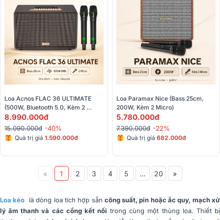
Loa Acnos FLAC 36 ULTIMATE 
Loa Paramax Nice (Bass 25cm, 
(500W, Bluetooth 5.0, Kèm 2 
200W, Kèm 2 Micro)
Micro)
8.990.000đ
5.780.000đ
15.090.000đ
-40%
7.390.000đ
-22%
Quà trị giá
1.590.000đ
Quà trị giá
682.000đ
«
1
2
3
4
5
...
20
»
Loa kéo
là dòng loa tích hợp sẵn
công suất, pin hoặc ắc quy, mạch xử
lý âm thanh và các cổng kết nối
trong cùng một thùng loa. Thiết bị