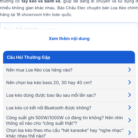
thường có
tay kéo và bánh xe
, giúp dễ dàng di chuyển và sử dụng 
nhiều không gian khác nhau. Bảo Châu Elec chuyên bán Loa Kéo chính
hãng tại 18 showroom trên toàn quốc.
Tóm Tắt Nội Dung
(Mở rộng)
Xem thêm nội dung
Loa kéo còn được gọi là
loa karaoke di động
, thường dùng để:
Hát karaoke gia đình, ngoài trời
Câu Hỏi Thường Gặp
Nghe nhạc, bán hàng, livestream
Giảng dạy, hội họp, tổ chức sự kiện nhỏ
Nên mua Loa Kéo của hãng nào?
Phần lớn loa kéo hiện nay hỗ trợ
Bluetooth, USB, thẻ nhớ, micro không
Nên chọn loa kéo bass 20, 30 hay 40 cm?
dây, cổng nhạc cụ
và có thể hoạt động khi không cắm điện.
Loa kéo dùng được bao lâu sau mỗi lần sạc?
Điểm cần phân biệt: loa kéo không chỉ là “loa có bánh xe”. Đặc trưng
quan trọng nhất là
tính di động và hệ thống khuếch đại tích hợp
. So với
Loa kéo có kết nối Bluetooth được không?
dàn karaoke cố định, loa kéo tiện và dễ dùng hơn, nhưng chất lượng âm
thanh, độ ổn định và khả năng tinh chỉnh thường hạn chế hơn.
Công suất ghi 500W/1000W có đáng tin không? Nên nhìn
thông số nào cho “công suất thật”?
Chọn loa kéo theo nhu cầu “hát karaoke” hay “nghe nhạc”
khác nhau thế nào?