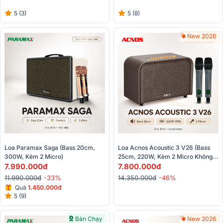
5 (3)
5 (8)
New 2026
Loa Paramax Saga (Bass 20cm, 
Loa Acnos Acoustic 3 V26 (Bass 
300W, Kèm 2 Micro)
25cm, 220W, Kèm 2 Micro Không 
7.990.000đ
Dây)
7.800.000đ
11.990.000đ
-33%
14.350.000đ
-46%
Quà
1.450.000đ
5 (9)
Bán Chạy
New 2026