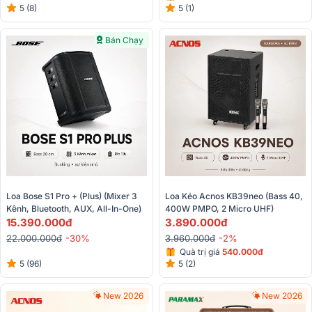
5 (8)
5 (1)
Bán Chạy
Loa Bose S1 Pro + (Plus) (Mixer 3 
Loa Kéo Acnos KB39neo (Bass 40, 
Kênh, Bluetooth, AUX, All-In-One)
400W PMPO, 2 Micro UHF)
15.390.000đ
3.890.000đ
22.000.000đ
-30%
3.960.000đ
-2%
Quà
trị giá
540.000đ
5 (96)
5 (2)
New 2026
New 2026