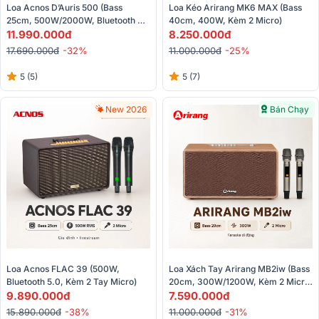
Loa Acnos D’Auris 500 (Bass 
Loa Kéo Arirang MK6 MAX (Bass 
25cm, 500W/2000W, Bluetooth 
40cm, 400W, Kèm 2 Micro)
5.0, Kèm 2 Micro)
11.990.000đ
8.250.000đ
17.690.000đ
-32%
11.000.000đ
-25%
5 (5)
5 (7)
New 2026
Bán Chạy
Loa Acnos FLAC 39 (500W, 
Loa Xách Tay Arirang MB2iw (bass 
Bluetooth 5.0, Kèm 2 Tay Micro)
20cm, 300W/1200W, Kèm 2 Micro 
9.890.000đ
)
7.590.000đ
15.890.000đ
-38%
11.000.000đ
-31%