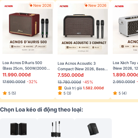
New 2026
New 2026
Loa Acnos D’Auris 500 
Loa Xách Tay 
Loa Acnos Acoustic 3 
(Bass 25cm, 500W/2000W, 
(New 2026, 12
Compact (New 2026, Bass 
Bluetooth 5.0, Kèm 2 Micro)
Bluetooth 5.0,
11.990.000đ
1.890.000
20cm, 220W, Quai Xách, 
7.550.000đ
Micro)
Pin Rời, Kèm 2 Micro)
17.690.000đ
-32%
2.950.000đ
13.780.000đ
-45%
Quà trị giá 
1.582.000đ
5 (5)
5 (4)
5 (3)
Chọn Loa kéo di động theo loại: