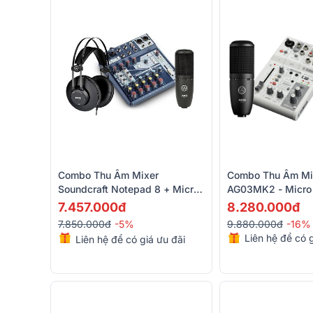
Combo Thu Âm Mixer
Combo Thu Âm Mi
Soundcraft Notepad 8 + Micro
AG03MK2 - Micro
AKG P120 + Tai Nghe AKG K52
Tai Nghe AKG K5
7.457.000đ
8.280.000đ
7.850.000đ
-5%
9.880.000đ
-16%
Liên hệ để có g
Liên hệ để có giá ưu đãi
nhẩt