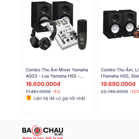
Combo Thu Âm Mixer Yamaha
Combo Thu Âm, Li
AG03 - Loa Yamaha HS5 -
(Yamaha HS5, Ste
Micro AKG P120 - Tai Nghe
AKG K92, AKG P1
16.600.000đ
19.690.000đ
Marshall Major IV
17.481.000đ
-5%
22.740.000đ
-13
Liên hệ để có giá tốt nhất