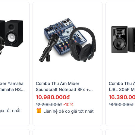
xer Yamaha
Combo Thu Âm Mixer
Combo Thu Â
Yamaha HS5 -
Soundcraft Notepad 8Fx +
(JBL 305P M
 Tai Nghe
Micro AKG P5i+ Tai Nghe AKG
UR12, AKG K
10.980.000đ
16.390.0
K371
12.200.000đ
-10%
18.100.000đ
iá tốt nhất
Liên hệ để có giá tốt nhất