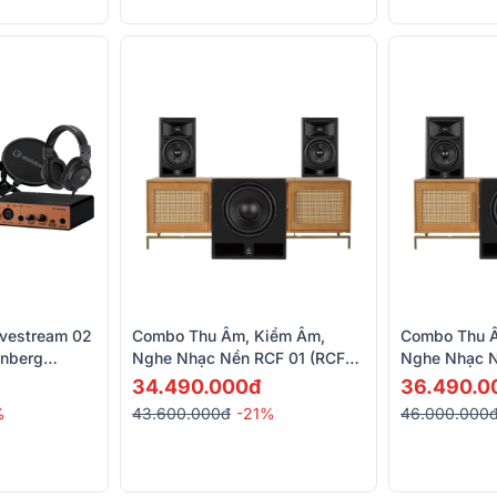
vestream 02
Combo Thu Âm, Kiểm Âm,
Combo Thu Â
inberg
Nghe Nhạc Nền RCF 01 (RCF
Nghe Nhạc N
PH-MT5)
AYRA PRO5, RCF Ayra Pro10)
AYRA PRO6, 
34.490.000đ
36.490.0
%
43.600.000đ
-21%
46.000.000