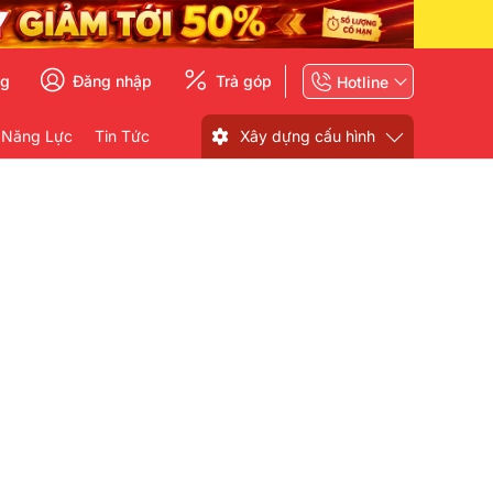
ng
Đăng nhập
Trả góp
Hotline
 Năng Lực
Tin Tức
Xây dựng cấu hình