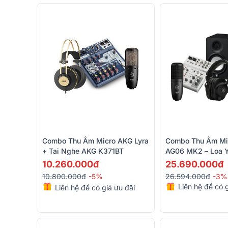
Combo Thu Âm Micro AKG Lyra
Combo Thu Âm Mi
+ Tai Nghe AKG K371BT
AG06 MK2 – Loa 
Micro AKG P120 -
10.260.000đ
25.690.000đ
Yamaha HPH-MT5
10.800.000đ
-5%
26.594.000đ
-3%
Liên hệ để có g
Liên hệ để có giá ưu đãi
nhẩt