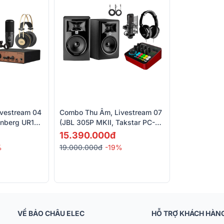
vestream 04
Combo Thu Âm, Livestream 07
inberg UR12,
(JBL 305P MKII, Takstar PC-
20)
K850, Takstar MX1 PRO, HD
15.390.000đ
2000)
%
19.000.000đ
-19%
VỀ BẢO CHÂU ELEC
HỖ TRỢ KHÁCH HÀN