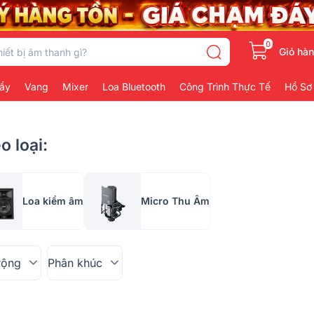
0
Giỏ hà
ẩy
Vang
Mixer
Loa Bluetooth
Công Trình Thực Tế
Hồ Sơ
 loại:
Loa kiểm âm
Micro Thu Âm
rộng
Phân khúc