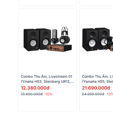
Combo Thu Âm, Livestream 01
Combo Thu Âm, Li
(Ymaha HS3, Steinberg UR12,
(Yamaha HS5, Ste
AKG K72, Takstar TA-K35)
UR12B, Yamaha H
12.380.000đ
21.690.000đ
13.690.000đ
-10%
24.950.000đ
-13