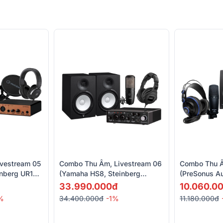
vestream 05
Combo Thu Âm, Livestream 06
Combo Thu Â
inberg UR12B
(Yamaha HS8, Steinberg
(PreSonus A
H-MT8)
UR22C, Sennheise HD300
Presonus M7
33.990.000đ
10.060.0
PRO, AKG P420)
E3.5,Preson
%
34.400.000đ
-1%
11.180.000đ