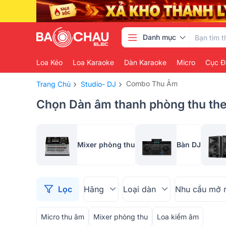
Danh mục
Loa Kéo
Loa Karaoke
Dàn Karaoke
Micro
Cục Đ
›
›
Combo Thu Âm
Trang Chủ
Studio- DJ
Chọn Dàn âm thanh phòng thu theo
Mixer phòng thu
Bàn DJ
Lọc
Hãng
Loại dàn
Nhu cầu mở 
Micro thu âm
Mixer phòng thu
Loa kiểm âm