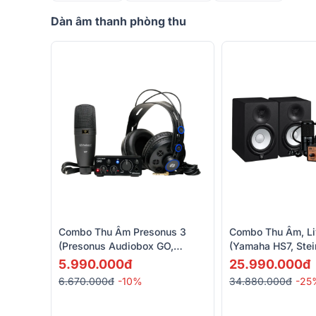
Dàn âm thanh phòng thu
Combo Thu Âm Presonus 3
Combo Thu Âm, Li
(Presonus Audiobox GO,
(Yamaha HS7, Ste
Presonus HD7, Presonus M7
Pack, Yamaha HP
5.990.000đ
25.990.000đ
MKII)
6.670.000đ
-10%
34.880.000đ
-25