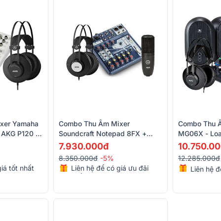
xer Yamaha
Combo Thu Âm Mixer
Combo Thu 
 AKG P120 -
Soundcraft Notepad 8FX +
MG06X - Loa
2
Micro AKG P120 + Tai Nghe
104 - Micro 
7.930.000đ
10.750.0
AKG K72
Nghe AKG K
8.350.000đ
-5%
12.285.000đ
iá tốt nhất
Liên hệ để có giá ưu đãi
Liên hệ đ
nhẩt