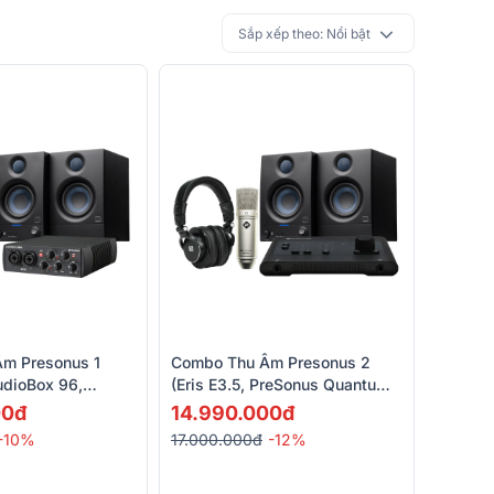
Sắp xếp theo:
Nổi bật
m Presonus 1
Combo Thu Âm Presonus 2
udioBox 96,
(Eris E3.5, PreSonus Quantum
 MK2, Eris
ES 2, Presonus HD9, Presonus
00đ
14.990.000đ
us HD7)
M9)
-10%
17.000.000đ
-12%