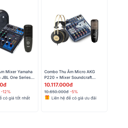
Âm Mixer Yamaha
Combo Thu Âm Micro AKG
 JBL One Series
P220 + Mixer Soundcraft
AKG P120 - Tai
Notepad 8FX + Tai Nghe AKG
00đ
10.117.000đ
52
K92
-12%
10.650.000đ
-5%
ể có giá tốt nhất
Liên hệ để có giá ưu đãi
nhẩt