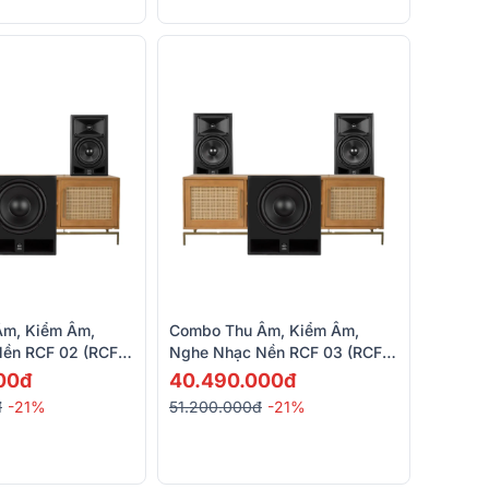
m, Kiểm Âm,
Combo Thu Âm, Kiểm Âm,
ền RCF 02 (RCF
Nghe Nhạc Nền RCF 03 (RCF
RCF Ayra Pro10)
AYRA PRO8, RCF Ayra Pro10)
00đ
40.490.000đ
đ
-21%
51.200.000đ
-21%