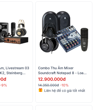
m, Livestream 03
Combo Thu Âm Mixer
K2, Steinberg
Soundcraft Notepad 8 - Loa
92, AKG P120)
JBL One Series 104 - Micro
00đ
12.900.000đ
AKG P120 - Headphone AKG
-9%
14.350.000đ
-10%
K52
Liên hệ để có giá tốt nhất