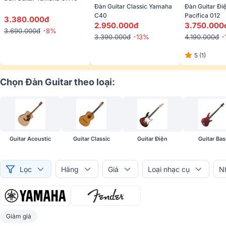
Đàn Guitar Classic Yamaha 
Đàn Guitar Đi
C40
Pacifica 012
3.380.000đ
2.950.000đ
3.750.000
3.690.000đ
-8%
3.390.000đ
-13%
4.190.000đ
-
5 (1)
Chọn Đàn Guitar theo loại:
Guitar Acoustic
Guitar Classic
Guitar Điện
Guitar Bas
Lọc
Hãng
Giá
Loại nhạc cụ
N
Giảm giá