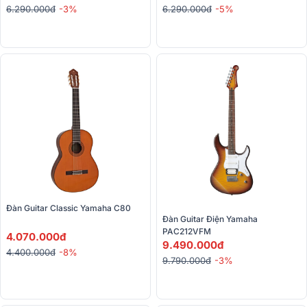
6.290.000đ
-3%
6.290.000đ
-5%
Đàn Guitar Classic Yamaha C80
Đàn Guitar Điện Yamaha 
PAC212VFM
4.070.000đ
9.490.000đ
4.400.000đ
-8%
9.790.000đ
-3%