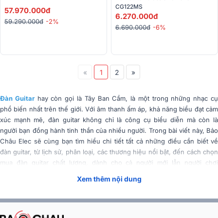
CG122MS
57.970.000đ
6.270.000đ
59.290.000đ
-2%
6.690.000đ
-6%
«
1
2
»
Đàn Guitar
hay còn gọi là Tây Ban Cầm, là một trong những nhạc c
phổ biến nhất trên thế giới. Với âm thanh ấm áp, khả năng biểu đạt cảm
xúc mạnh mẽ, đàn guitar không chỉ là công cụ biểu diễn mà còn là
người bạn đồng hành tinh thần của nhiều người. Trong bài viết này, Bảo
Châu Elec sẽ cùng bạn tìm hiểu chi tiết tất cả những điều cần biết về
đàn guitar, từ lịch sử, phân loại, các thương hiệu nổi bật, đến cách chọn
mua đàn guitar chất lượng, dành cho cả người mới lẫn người chơi
chuyên nghiệp.
Xem thêm nội dung
Tóm Tắt Nội Dung
(Mở rộng)