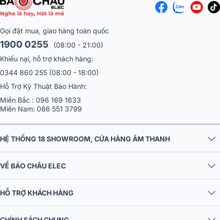
Gọi đặt mua, giao hàng toàn quốc
1900 0255
(08:00 - 21:00)
Khiếu nại, hỗ trợ khách hàng:
0344 860 255
(08:00 - 18:00)
Hỗ Trợ Kỹ Thuật Bảo Hành:
Miền Bắc :
096 169 1633
Miền Nam:
086 551 3799
HỆ THỐNG 18 SHOWROOM, CỬA HÀNG ÂM THANH
VỀ BẢO CHÂU ELEC
1. Nguồn gốc và lịch sử hình thành đàn
guitar
HỖ TRỢ KHÁCH HÀNG
Đàn guitar có
nguồn gốc từ các nhạc cụ dây cổ xưa
đã tồn tại hơ
5000 năm. Những hình ảnh đầu tiên về loại nhạc cụ này được tìm thấy
CHÍNH SÁCH CHUNG