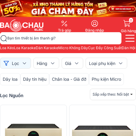
0
Trả góp
Đăng nhập
Giỏ hàng
Bạn tìm thiết bị âm thanh gì?
Loa Kéo
Loa Karaoke
Dàn Karaoke
Micro Không Dây
Cục Đẩy Công Suất
Dàn Hội
Lọc
Hãng
Giá
Loại phụ kiện
Dây loa
Dây tín hiệu
Chân loa - Giá đỡ
Phụ kiện Micro
Sắp xếp theo:
Nổi bật
Lọc Nguồn