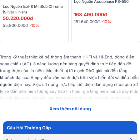
Lọc Nguồn Accuphase PS-550
Lọc Nguồn Isol-8 MinSub Chroma 
(Silver Finish) 
163.490.000đ
50.220.000đ
181.640.000đ
-10%
55.800.000đ
-10%
Trong kỹ thuật thiết kế hệ thống âm thanh Hi-Fi và Hi-End, dòng điện
xoay chiều (AC) là năng lượng nền tảng quyết định trực tiếp đến độ
trung thực của tín hiệu. Mọi thiết bị từ mạch DAC giải mã đến tầng
khuếch đại của Amply đều vận hành dựa trên việc biến đổi và điều biến
nguồn điện này. Việc sử dụng trực tiếp lưới điện dân dụng chưa qua xử
lý sẽ dẫn đến hiện tượng suy hao tín hiệu, gia tăng méo hài và đẩy mức
ồn nền lên cao, làm giới hạn khả năng trình diễn của các thiết bị đắt
tiền.
Xem thêm nội dung
Tóm Tắt Nội Dung
(Mở rộng)
Câu Hỏi Thường Gặp
Bộ lọc nguồn âm thanh là thiết bị điện tử chuyên dụng được thiết kế để