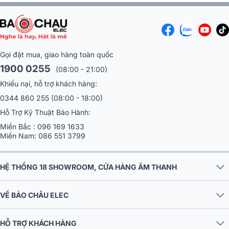
đi thẳng vào bo mạch, gây ra hiện tượng méo tín hiệu liên tục.
Gọi đặt mua, giao hàng toàn quốc
1900 0255
(08:00 - 21:00)
Khiếu nại, hỗ trợ khách hàng:
0344 860 255
(08:00 - 18:00)
Hỗ Trợ Kỹ Thuật Bảo Hành:
Miền Bắc :
096 169 1633
Miền Nam:
086 551 3799
Khi đi vào tầng khuếch đại, các xung nhiễu tần số cao này sẽ bị Amply
HỆ THỐNG 18 SHOWROOM, CỬA HÀNG ÂM THANH
khuếch đại cùng với tín hiệu âm thanh, sinh ra hiện tượng sôi nền, ù xì
ở dải cao và làm suy giảm độ chi tiết của dải trầm.
VỀ BẢO CHÂU ELEC
2. Phân loại các lọc nguồn phổ biến hiện
nay
HỖ TRỢ KHÁCH HÀNG