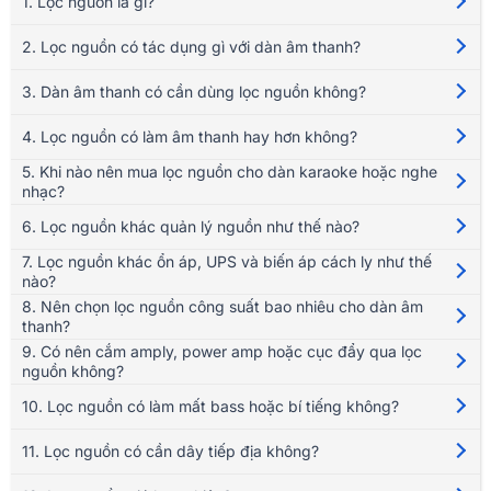
1. Lọc nguồn là gì?
can thiệp, triệt tiêu các dải tần số can nhiễu, cung cấp nguồn năng
lượng tinh khiết và bảo vệ an toàn cho toàn bộ phần cứng.
2. Lọc nguồn có tác dụng gì với dàn âm thanh?
3. Dàn âm thanh có cần dùng lọc nguồn không?
4. Lọc nguồn có làm âm thanh hay hơn không?
5. Khi nào nên mua lọc nguồn cho dàn karaoke hoặc nghe
nhạc?
6. Lọc nguồn khác quản lý nguồn như thế nào?
7. Lọc nguồn khác ổn áp, UPS và biến áp cách ly như thế
nào?
8. Nên chọn lọc nguồn công suất bao nhiêu cho dàn âm
thanh?
9. Có nên cắm amply, power amp hoặc cục đẩy qua lọc
1. Nguyên nhân gây nhiễu trên điện dân
nguồn không?
dụng
10. Lọc nguồn có làm mất bass hoặc bí tiếng không?
Lưới điện AC 220V/50Hz tại các hộ gia đình luôn tồn tại hiện tượng sai
11. Lọc nguồn có cần dây tiếp địa không?
lệch sóng hình sin do sự thâm nhập của hai dạng can nhiễu vật lý cốt
lõi: