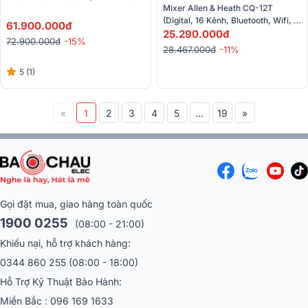
Mixer Allen & Heath CQ-12T 
(Digital, 16 Kênh, Bluetooth, Wifi, 
61.900.000đ
USB)
25.290.000đ
72.900.000đ
-15%
28.467.000đ
-11%
5 (1)
«
1
2
3
4
5
...
19
»
Gọi đặt mua, giao hàng toàn quốc
1900 0255
(08:00 - 21:00)
Khiếu nại, hỗ trợ khách hàng:
0344 860 255
(08:00 - 18:00)
Hỗ Trợ Kỹ Thuật Bảo Hành:
Miền Bắc :
096 169 1633