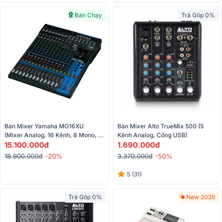
Bán Chạy
Trả Góp 0%
Bàn Mixer Yamaha MG16XU 
Bàn Mixer Alto TrueMix 500 (5 
(Mixer Analog, 16 Kênh, 8 Mono, 4 
Kênh Analog, Cổng USB)
Stereo)
15.100.000đ
1.690.000đ
18.900.000đ
-20%
3.370.000đ
-50%
5 (31)
Trả Góp 0%
New 2026