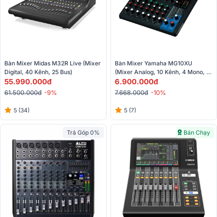
Bàn Mixer Midas M32R Live (Mixer 
Bàn Mixer Yamaha MG10XU 
Digital, 40 Kênh, 25 Bus)
(Mixer Analog, 10 Kênh, 4 Mono, 3 
55.990.000đ
Stereo)
6.900.000đ
61.500.000đ
-9%
7.668.000đ
-10%
5 (34)
5 (7)
Trả Góp 0%
Bán Chạy