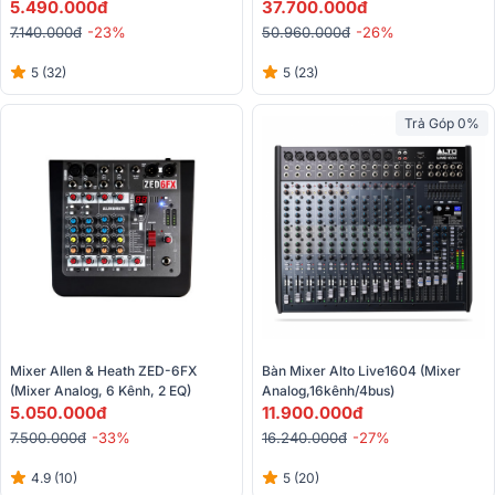
5.490.000đ
USB, Ghi Âm) 
37.700.000đ
7.140.000đ
-23%
50.960.000đ
-26%
5 (32)
5 (23)
Trả Góp 0%
Mixer Allen & Heath ZED-6FX 
Bàn Mixer Alto Live1604 (Mixer 
(Mixer Analog, 6 Kênh, 2 EQ)
Analog,16kênh/4bus)
5.050.000đ
11.900.000đ
7.500.000đ
-33%
16.240.000đ
-27%
4.9 (10)
5 (20)