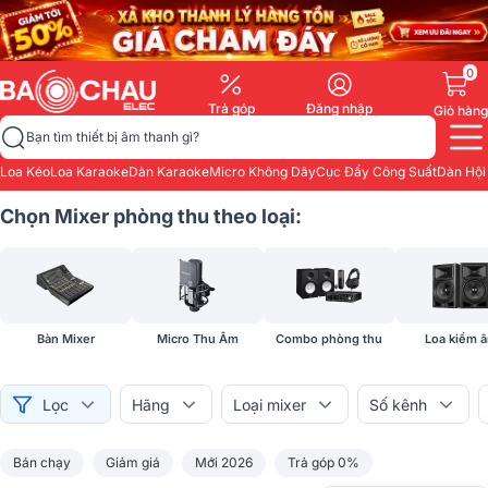
0
Trả góp
Đăng nhập
Giỏ hàng
Bạn tìm thiết bị âm thanh gì?
Loa Kéo
Loa Karaoke
Dàn Karaoke
Micro Không Dây
Cục Đẩy Công Suất
Dàn Hội
Chọn Mixer phòng thu theo loại:
Bàn Mixer
Micro Thu Âm
Combo phòng thu
Loa kiểm 
Lọc
Hãng
Loại mixer
Số kênh
Bán chạy
Giảm giá
Mới 2026
Trả góp 0%