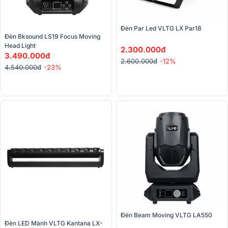
Đèn Par Led VLTG LX Par18
Đèn Bksound LS19 Focus Moving 
Head Light 
2.300.000đ
3.490.000đ
2.600.000đ
-12%
4.540.000đ
-23%
Đèn Beam Moving VLTG LA550
Đèn LED Mành VLTG Kantana LX-