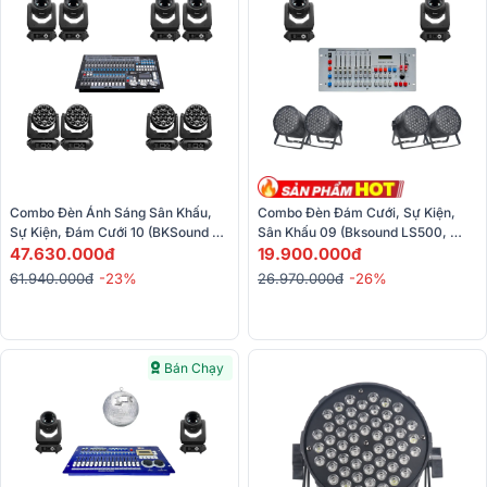
Combo Đèn Ánh Sáng Sân Khấu, 
Combo Đèn Đám Cưới, Sự Kiện, 
Sự Kiện, Đám Cưới 10 (BKSound 
Sân Khấu 09 (Bksound LS500, 
LS500, Bksound LS19, KingKong 
47.630.000đ
Bksound Par54, Kingkong KM-
19.900.000đ
KK1024)
C011010)
61.940.000đ
-23%
26.970.000đ
-26%
Bán Chạy