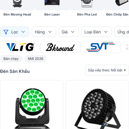
Đèn Moving Head
Đèn Laser
Đèn Pha Led
Đèn Chớp Sân
Lọc
Hãng
Giá
Loại Đèn
Ứng d
Bán chạy
Mới 2026
Sắp xếp theo:
Nổi bật
Đèn Sân Khấu