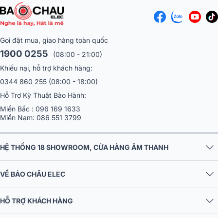
Gọi đặt mua, giao hàng toàn quốc
1900 0255
(08:00 - 21:00)
Khiếu nại, hỗ trợ khách hàng:
0344 860 255
(08:00 - 18:00)
Hỗ Trợ Kỹ Thuật Bảo Hành:
Miền Bắc :
096 169 1633
Miền Nam:
086 551 3799
1. Vai trò của đèn sân khấu trong âm
HỆ THỐNG 18 SHOWROOM, CỬA HÀNG ÂM THANH
thanh – ánh sáng sự kiện
VỀ BẢO CHÂU ELEC
Tạo điểm nhấn và dẫn dắt cảm xúc
: Đèn sân khấu có khả năng thay
đổi màu sắc, cường độ và hướng chiếu, giúp tạo nên những mảng sáng
HỖ TRỢ KHÁCH HÀNG
tối ấn tượng, làm nổi bật nhân vật chính, đồng thời dẫn dắt cảm xúc
khán giả theo từng giai điệu và tiết tấu âm nhạc.