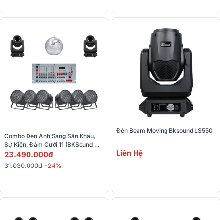
Đèn Beam Moving Bksound LS550 
Combo Đèn Ánh Sáng Sân Khấu, 
Sự Kiện, Đám Cưới 11 (BKSound 
Liên Hệ
LS500, Bksound Par54, Kingkong 
23.490.000đ
240DMX)
31.030.000đ
-24%