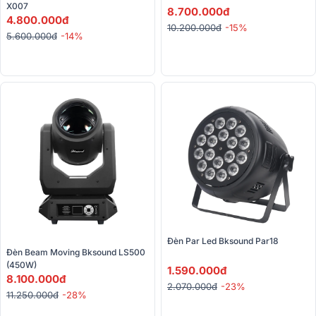
X007
8.700.000đ
4.800.000đ
10.200.000đ
-15%
5.600.000đ
-14%
Đèn Par Led Bksound Par18 
Đèn Beam Moving Bksound LS500 
(450W)
1.590.000đ
8.100.000đ
2.070.000đ
-23%
11.250.000đ
-28%