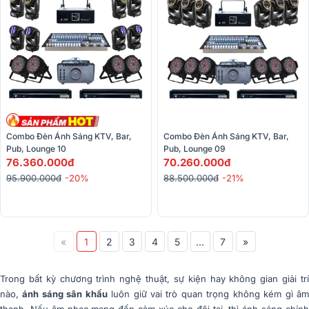
Combo Đèn Ánh Sáng KTV, Bar, 
Combo Đèn Ánh Sáng KTV, Bar, 
Pub, Lounge 10
Pub, Lounge 09
76.360.000đ
70.260.000đ
95.900.000đ
-20%
88.500.000đ
-21%
«
1
2
3
4
5
...
7
»
Trong bất kỳ chương trình nghệ thuật, sự kiện hay không gian giải trí
nào,
ánh sáng sân khấu
luôn giữ vai trò quan trọng không kém gì â