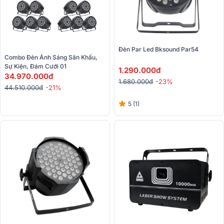
Đèn Par Led Bksound Par54 
Combo Đèn Ánh Sáng Sân Khấu, 
Sự Kiện, Đám Cưới 01 
1.290.000đ
34.970.000đ
1.680.000đ
-23%
44.510.000đ
-21%
5 (1)