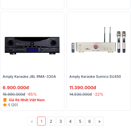
Amply Karaoke JBL RMA-330A
Amply Karaoke Sumico SU450
6.900.000đ
11.390.000đ
19.990.000đ
-65%
14.530.000đ
-22%
Giá Rẻ Nhất Việt Nam
5 (20)
«
1
2
3
4
5
6
»