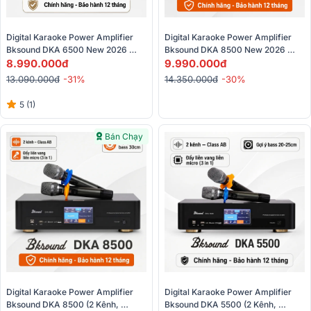
Digital Karaoke Power Amplifier 
Digital Karaoke Power Amplifier 
Bksound DKA 6500 New 2026 
Bksound DKA 8500 New 2026 
(450W, Class AB, HDMI, Kèm 2 
8.990.000đ
(750W, Optical, HDMI, Kèm 2 
9.990.000đ
Micro)
Micro)
13.090.000đ
-31%
14.350.000đ
-30%
5 (1)
Bán Chạy
Digital Karaoke Power Amplifier 
Digital Karaoke Power Amplifier 
Bksound DKA 8500 (2 Kênh, 
Bksound DKA 5500 (2 Kênh, 