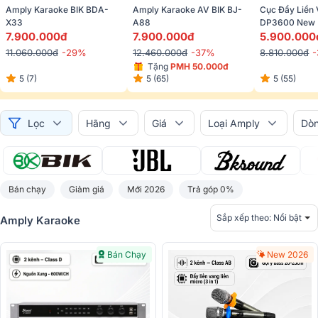
Amply Karaoke BIK BDA-
Amply Karaoke AV BIK BJ-
Cục Đẩy Liền 
X33
A88
DP3600 New (
7.900.000đ
7.900.000đ
600W/CH, Clas
5.900.000
Bluetooth)
11.060.000đ
-29%
12.460.000đ
-37%
8.810.000đ
Tặng 
PMH 50.000đ
5 (7)
5 (65)
5 (55)
Lọc
Hãng
Giá
Loại Amply
Dò
Bán chạy
Giảm giá
Mới 2026
Trả góp 0%
Sắp xếp theo:
Nổi bật
Amply Karaoke
Bán Chạy
New 2026