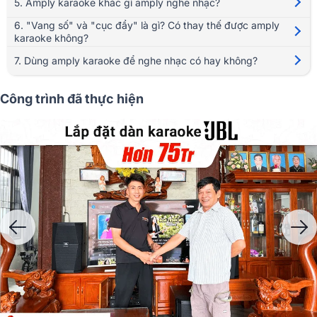
5. Amply karaoke khác gì amply nghe nhạc?
6. "Vang số" và "cục đẩy" là gì? Có thay thế được amply
karaoke không?
7. Dùng amply karaoke để nghe nhạc có hay không?
>>Video:
Top 3 Amply số hiện đại hay nhất hiện nay!
Công trình đã thực hiện
Bạn đang tìm kiếm một chiếc
Amply karaoke
chất lượng để “đánh thức
dàn âm thanh, nâng tầm giọng hát và tận hưởng trọn vẹn đam mê ca hát
tại gia?
Bảo Châu Elec
- Hệ thống phân phối thiết bị âm thanh hàng đầ
Việt Nam mang đến cho bạn hàng trăm mẫu amply karaoke chính hãng
từ các thương hiệu uy tín như Denon, JBL, BIK, BKSound, Boston
Audio… Tại đây, bạn dễ dàng chọn được amply phù hợp từ cơ bản đến
cao cấp, hỗ trợ xử lý tiếng vang, lọc nhiễu, cho giọng hát mượt mà,
sống động như phòng thu.