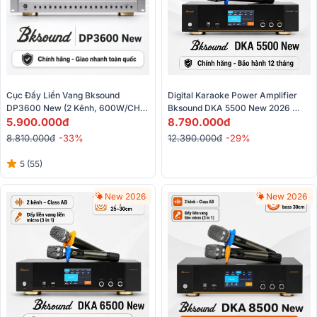
Cục Đẩy Liền Vang Bksound 
Digital Karaoke Power Amplifier 
DP3600 New (2 Kênh, 600W/CH, 
Bksound DKA 5500 New 2026 
Class D, Bluetooth)
5.900.000đ
(250W, Optical, HDMI, Kèm 2 
8.790.000đ
Micro)
8.810.000đ
-33%
12.390.000đ
-29%
5 (55)
New 2026
New 2026