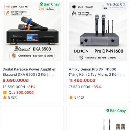
Bán Chạy
Trả Góp 0%
Digital Karaoke Power Amplifier 
Amply Denon Pro DP-N1600 
Bksound DKA 6500 ( 2 Kênh, 
(tặng Kèm 2 Tay Micro, 2 Kênh, 
450W, Kèm Micro Không Dây)
8.690.000đ
Class AB, 550W/CH - New)
11.490.000đ
12.590.000đ
-31%
17.630.000đ
-35%
Quà
3
00.000đ
5 (57)
5 (42)
Bán Chạy