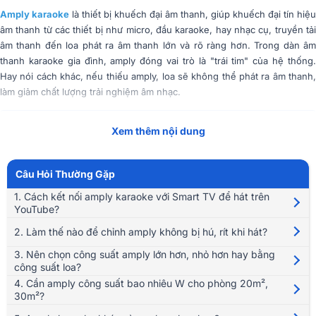
Amply karaoke
là thiết bị khuếch đại âm thanh, giúp khuếch đại tín hiệu
âm thanh từ các thiết bị như micro, đầu karaoke, hay nhạc cụ, truyền tải
âm thanh đến loa phát ra âm thanh lớn và rõ ràng hơn. Trong dàn âm
thanh karaoke gia đình, amply đóng vai trò là "trái tim" của hệ thống.
Hay nói cách khác, nếu thiếu amply, loa sẽ không thể phát ra âm thanh,
làm giảm chất lượng trải nghiệm âm nhạc.
Tóm Tắt Nội Dung
(Mở rộng)
Xem thêm nội dung
Bên cạnh đó, amply hát karaoke còn giúp tinh chỉnh các yếu tố âm
thanh như bass, treble, và âm lượng, mang lại chất âm trong trẻo, mượt
Câu Hỏi Thường Gặp
mà và dễ chịu. Với khả năng kết nối đa dạng, amply karaoke dễ dàng
1. Cách kết nối amply karaoke với Smart TV để hát trên
phối ghép với nhiều thiết bị âm thanh khác, tạo nên một bộ dàn karaoke
YouTube?
hoàn chỉnh, mang đến âm thanh sống động và chất lượng vượt trội.
2. Làm thế nào để chỉnh amply không bị hú, rít khi hát?
3. Nên chọn công suất amply lớn hơn, nhỏ hơn hay bằng
công suất loa?
4. Cần amply công suất bao nhiêu W cho phòng 20m²,
30m²?