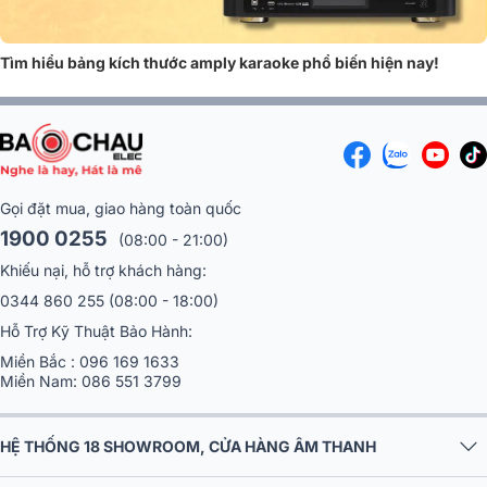
Tìm hiểu bảng kích thước amply karaoke phổ biến hiện nay!
1. Tầm quan trọng của amply karaoke?
Gọi đặt mua, giao hàng toàn quốc
Cải thiện chất lượng âm thanh
1900 0255
(08:00 - 21:00)
Amply karaoke giúp tối ưu hóa chất lượng âm thanh cho bộ
dàn
Khiếu nại, hỗ trợ khách hàng:
karaoke gia đình
, mang lại trải nghiệm hát karaoke chuyên nghiệp
0344 860 255
(08:00 - 18:00)
Bằng cách khuếch đại tín hiệu âm thanh và cân chỉnh các dải tần số như
bass, treble, mid, amply giúp âm thanh phát ra rõ ràng, chi tiết và mạnh
Hỗ Trợ Kỹ Thuật Bảo Hành:
mẽ hơn. Điều này làm giảm hiện tượng méo tiếng, giúp người dùng cảm
Miền Bắc :
096 169 1633
nhận được từng âm sắc trong bài hát một cách chân thực.
Miền Nam:
086 551 3799
HỆ THỐNG 18 SHOWROOM, CỬA HÀNG ÂM THANH