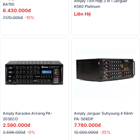
Amply Tích Hợp 3 In 1 Jarguar 
BA150
K580 Platinum
6.430.000đ
Liên Hệ
7.170.000đ
-10%
Amply Karaoke Arirang PA-
Amply Jarguar Suhyoung 4 Kênh 
203ECO
PA-506DP
2.590.000đ
7.780.000đ
2.596.000đ
-0%
12.000.000đ
-35%