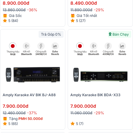
750W, Kèm Micro Không Dây)
8.900.000đ
250W, Kèm Micro Không Dây)
8.490.000đ
13.860.000đ
-36%
11.890.000đ
-29%
Giá Sốc
Giá Tốt nhất
5 (84)
5 (27)
Trả Góp 0%
Bán Chạy
Amply Karaoke AV BIK BJ-A88
Amply Karaoke BIK BDA-X33
7.900.000đ
7.900.000đ
12.460.000đ
-37%
11.060.000đ
-29%
Tặng
PMH 50.000đ
5 (65)
5 (7)