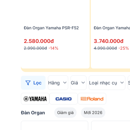
Đàn Organ Yamaha PSR-F52
Đàn Organ Yamah
2.580.000đ
3.740.000đ
2.990.000đ
-14%
4.990.000đ
-25%
Lọc
Hãng
Giá
Loại nhạc cụ
Đàn Organ
Giảm giá
Mới 2026