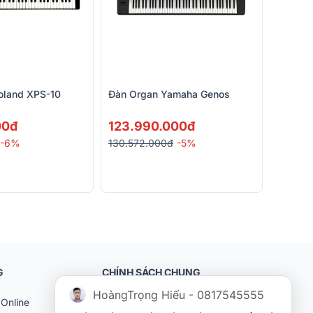
oland XPS-10
Đàn Organ Yamaha Genos
00đ
123.990.000đ
-6%
130.572.000đ
-5%
G
CHÍNH SÁCH CHUNG
HoàngTrọng Hiếu - 0817545555
Online
Khách hàng doanh nghiệp (B2B)