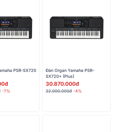
Yamaha PSR-SX720
Đàn Organ Yamaha PSR-
SX720+ (Plus)
00đ
30.870.000đ
đ
-7%
32.000.000đ
-4%