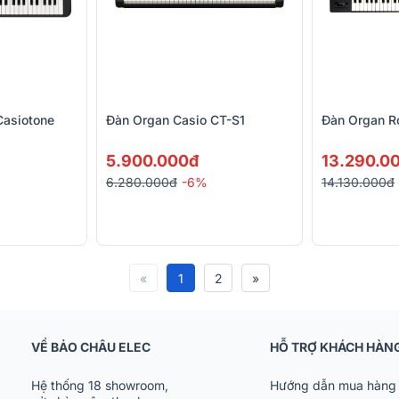
Casiotone
Đàn Organ Casio CT-S1
Đàn Organ R
5.900.000đ
13.290.0
6.280.000đ
-6%
14.130.000đ
«
1
2
»
VỀ BẢO CHÂU ELEC
HỖ TRỢ KHÁCH HÀN
Hệ thống 18 showroom,
Hướng dẫn mua hàng 