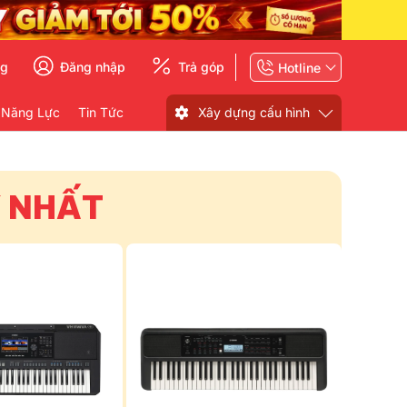
ng
Đăng nhập
Trả góp
Hotline
 Năng Lực
Tin Tức
Xây dựng cấu hình
Y NHẤT