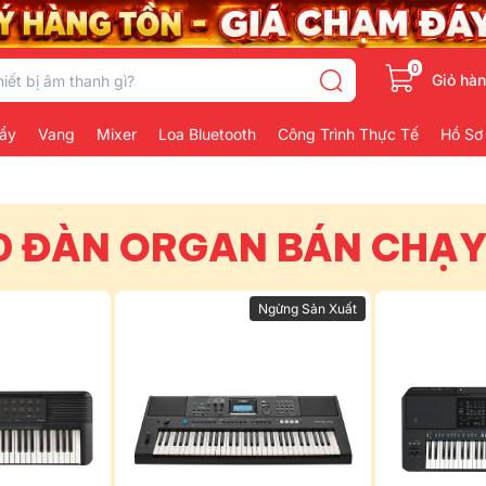
0
Giỏ hà
ẩy
Vang
Mixer
Loa Bluetooth
Công Trình Thực Tế
Hồ Sơ
0 ĐÀN ORGAN BÁN CHẠ
Ngừng Sản Xuất