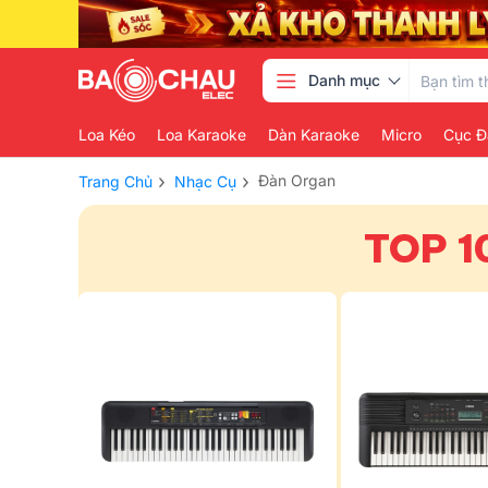
Danh mục
Loa Kéo
Loa Karaoke
Dàn Karaoke
Micro
Cục Đ
›
›
Đàn Organ
Trang Chủ
Nhạc Cụ
TOP 1