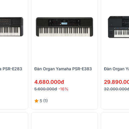
a PSR-E283
Đàn Organ Yamaha PSR-E383
Đàn Organ 
4.680.000đ
29.890.0
5.600.000đ
-16%
32.000.000
5 (1)