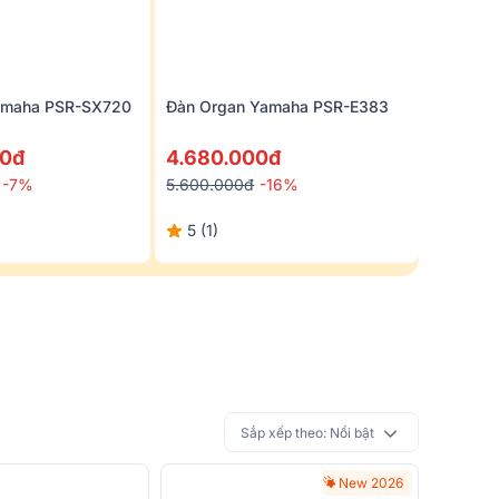
amaha PSR-SX720
Đàn Organ Yamaha PSR-E383
00đ
4.680.000đ
-7%
5.600.000đ
-16%
5 (1)
Sắp xếp theo:
Nổi bật
New 2026