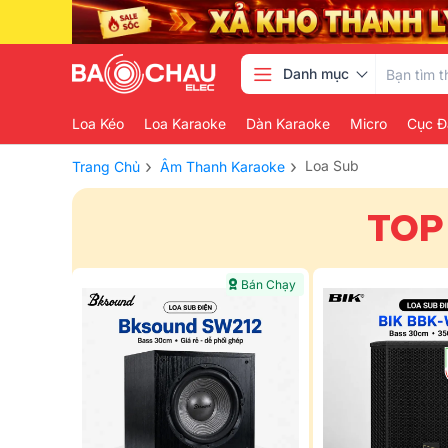
Danh mục
Loa Kéo
Loa Karaoke
Dàn Karaoke
Micro
Cục Đ
›
›
Loa Sub
Trang Chủ
Âm Thanh Karaoke
TOP
Bán Chạy