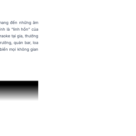
, mang đến những âm
nh là “linh hồn” của
aoke tại gia, thưởng
trường, quán bar,
loa
biến mọi không gian