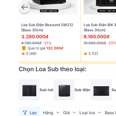
Loa Sub Điện Bksound SW212
Loa Sub Điện BIK
(bass 30cm)
(Bass 30cm)
3.290.000đ
8.190.000đ
4.750.000đ
-31%
10.980.000đ
-25
Quà trị giá
132.000đ
5 (48)
5 (12)
Chọn Loa Sub theo loại:
Sub hơi
Sub điện
Su
Lọc
Hãng
Giá
Loại loa
Bass 