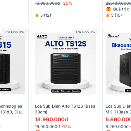
%
10.980.000đ
-25%
22.480.000
Quà trị g
5 (12)
5 (10)
Trả Góp 0%
Trả Góp 0%
echnologies
Loa Sub Điện Alto TS12S (bass
Loa Sub Điệ
 131dB, Class
30cm)
MK II (Bass
13.990.000đ
5.690.00
%
16.900.000đ
-17%
8.250.000đ