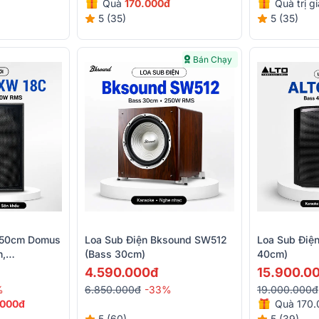
Quà
170.000đ
Quà trị g
5 (35)
5 (35)
Bán Chạy
s 50cm Domus
Loa Sub Điện Bksound SW512
Loa Sub Điện
n,
(Bass 30cm)
40cm)
4.590.000đ
15.900.0
%
6.850.000đ
-33%
19.000.000đ
.000đ
Quà 170
5 (60)
5 (39)