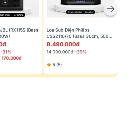
 JBL IRX115S (bass
Loa Sub Điện Philips
Loa Sub
00W)
CSS2110/70 (Bass 30cm, 500W
Sub 615 
RMS, Ferrite)
D)
0đ
8.490.000đ
26.10
-31%
14.000.000đ
-39%
30.500.
á
170
.000đ
5 (5)