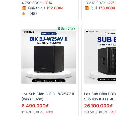
4.750.000đ
-31%
10.310.000đ
-27
Quà trị giá
132.000đ
Quà
170.000đ
5 (48)
Bán Chạy
Loa Sub Điện BIK BJ-W25AV II
Loa Sub Điện DBT
(Bass 30cm)
Sub 615 (Bass 40,
D)
6.490.000đ
26.100.000đ
11.470.000đ
-43%
30.500.000đ
-14