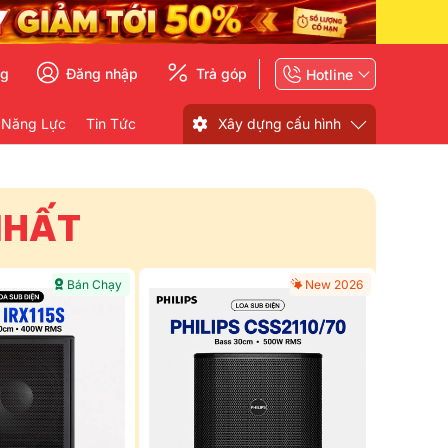
ng
Đăng nhập
Trả góp
Hotline
 Năng Lực
Tin Tức
Xây dựng cấu hình
NHẤT
Bán Chạy
New 2026