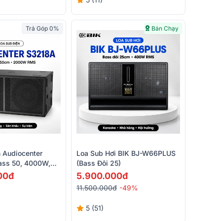
Trả Góp 0%
Bán Chạy
 Audiocenter
Loa Sub Hơi BIK BJ-W66PLUS
ass 50, 4000W,
(bass Đôi 25)
00đ
5.900.000đ
11.500.000đ
-49%
5 (51)