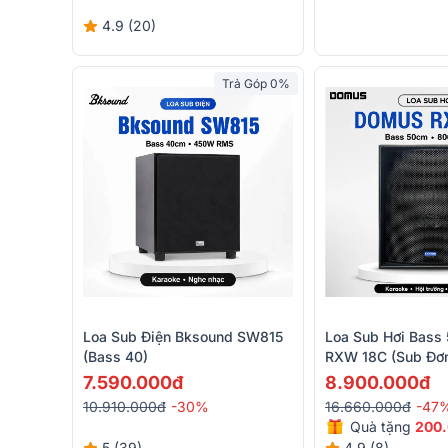
4.9 (20)
Trả Góp 0%
Loa Sub Điện Bksound SW815
Loa Sub Hơi Bas
(bass 40)
RXW 18C (Sub Đơ
800W/1200W)
7.590.000đ
8.900.000đ
10.910.000đ
-30%
16.660.000đ
-47
Quà tặng
200
5 (39)
4.9 (8)