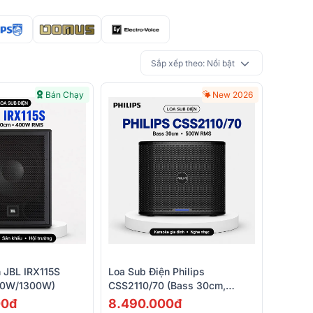
Sắp xếp theo:
Nổi bật
Bán Chạy
New 2026
 JBL IRX115S
Loa Sub Điện Philips
00W/1300W)
CSS2110/70 (Bass 30cm,
500W RMS, Ferrite)
00đ
8.490.000đ