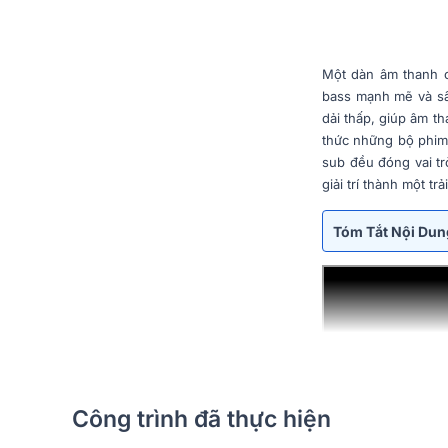
Một dàn âm thanh c
bass mạnh mẽ và sâu
dải thấp, giúp âm t
thức những bộ phim 
sub
đều đóng vai tr
giải trí thành một t
Tóm Tắt Nội Du
Công trình đã thực hiện