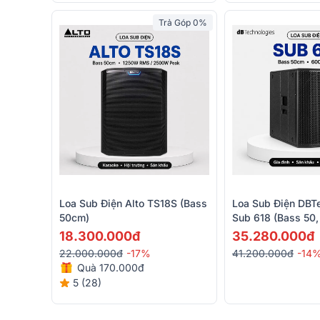
Trả Góp 0%
Loa Sub Điện Alto TS18S (bass
Loa Sub Điện DBT
50cm)
Sub 618 (Bass 50,
600W RMS, Class
18.300.000đ
35.280.000đ
22.000.000đ
-17%
41.200.000đ
-14
Quà 170.000đ
5 (28)