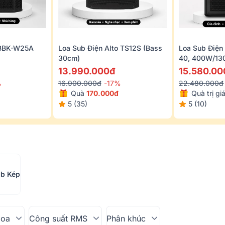
 BBK-W25A
Loa Sub Điện Alto TS12S (bass
Loa Sub Điện
30cm)
40, 400W/13
13.990.000đ
15.580.00
%
16.900.000đ
-17%
22.480.000đ
Quà
170.000đ
Quà trị gi
5 (35)
5 (10)
b Kép
loa
Công suất RMS
Phân khúc