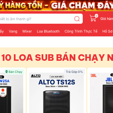
0
Giỏ hà
ẩy
Vang
Mixer
Loa Bluetooth
Công Trình Thực Tế
Hồ Sơ
 10 LOA SUB BÁN CHẠY 
Bán Chạy
Trả Góp 0%