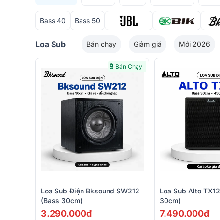
Bass 40
Bass 50
Loa Sub
Bán chạy
Giảm giá
Mới 2026
Bán Chạy
Loa Sub Điện Bksound SW212
Loa Sub Alto TX1
(bass 30cm)
30cm)
3.290.000đ
7.490.000đ