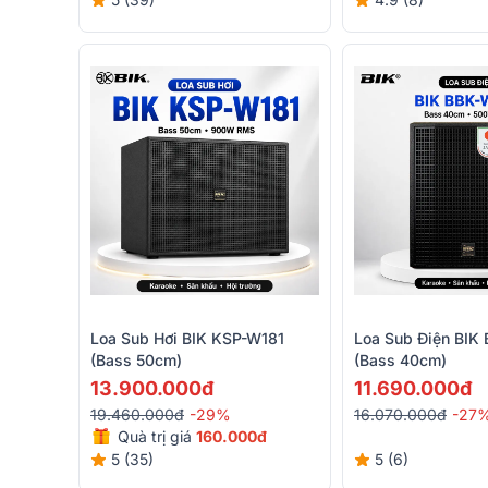
Loa Sub Hơi BIK KSP-W181
Loa Sub Điện BIK
(bass 50cm)
(Bass 40cm)
13.900.000đ
11.690.000đ
19.460.000đ
-29%
16.070.000đ
-27
Quà trị giá
160.000đ
5 (35)
5 (6)