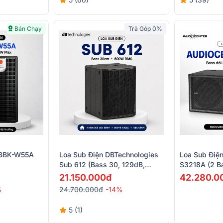
Bán Chạy
Trả Góp 0%
 BBK-W55A
Loa Sub Điện DBTechnologies
Loa Sub Điện
Sub 612 (Bass 30, 129dB,
S3218A (2 B
Class D)
Class D)
21.150.000đ
42.280.0
%
24.700.000đ
-14%
5 (1)