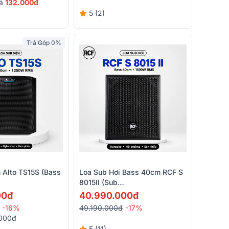
iá
132.000đ
5 (2)
Trả Góp 0%
 Alto TS15S (bass
Loa Sub Hơi Bass 40cm RCF S
8015II (Sub
Đơn,1500W/6000W, SX: Italy)
00đ
40.990.000đ
-16%
49.190.000đ
-17%
.000đ
5 (11)