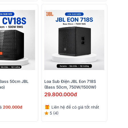
 Bass 50cm JBL
Loa Sub Điện JBL Eon 718S
ao)
(bass 50cm, 750W/1500W)
29.800.000đ
iá
200.000đ
Liên hệ để có giá tốt nhất
5 (4)