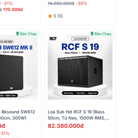
đ
-31%
14.000.000đ
-39%
iá
170
.000đ
5 (5)
Bán Chạy
Bán Chạy
n Bksound SW612
Loa Sub Hơi RCF S 19 (Bass
 30cm, 300W)
50cm, Từ Neo, 1500W RMS,
30Hz, SPL 139dB)
0đ
82.380.000đ
-31%