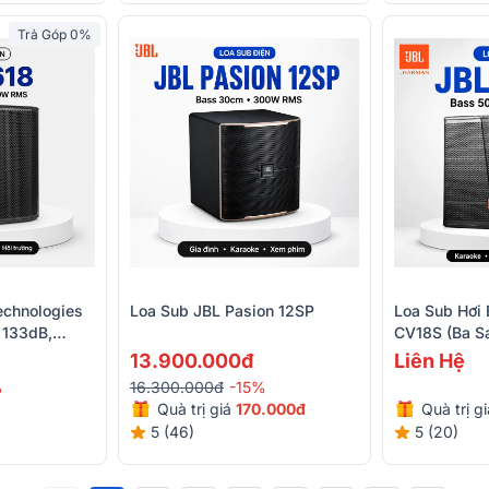
Trả Góp 0%
echnologies
Loa Sub JBL Pasion 12SP
Loa Sub Hơi
 133dB,
CV18S (Ba S
 D)
13.900.000đ
Liên Hệ
%
16.300.000đ
-15%
Quà trị giá
170.000đ
Quà trị g
5 (46)
5 (20)