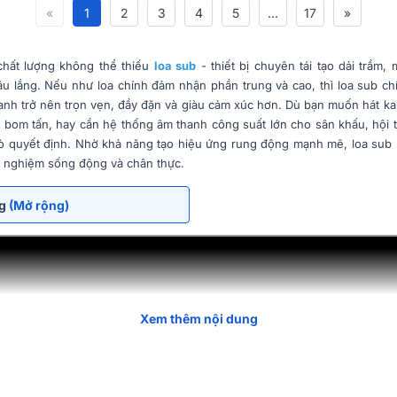
«
1
2
3
4
5
...
17
»
hất lượng không thể thiếu
loa sub
- thiết bị chuyên tái tạo dải trầm
 lắng. Nếu như loa chính đảm nhận phần trung và cao, thì loa sub chí
hanh trở nên trọn vẹn, đầy đặn và giàu cảm xúc hơn. Dù bạn muốn hát kar
bom tấn, hay cần hệ thống âm thanh công suất lớn cho sân khấu, hội 
ò quyết định. Nhờ khả năng tạo hiệu ứng rung động mạnh mẽ, loa sub 
rải nghiệm sống động và chân thực.
ng
(Mở rộng)
Xem thêm nội dung