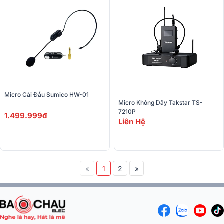
Micro Cài Đầu Sumico HW-01
Micro Không Dây Takstar TS-
7210P
1.499.999đ
Liên Hệ
«
1
2
»