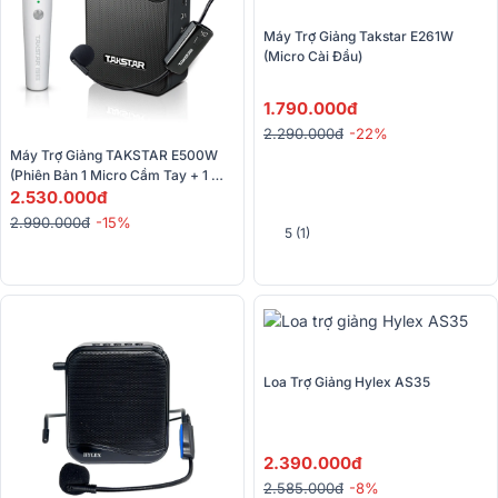
Máy Trợ Giảng Takstar E261W 
(Micro Cài Đầu)
1.790.000đ
2.290.000đ
-22%
Máy Trợ Giảng TAKSTAR E500W 
(Phiên Bản 1 Micro Cầm Tay + 1 
Micro Cài Đầu)
2.530.000đ
2.990.000đ
-15%
5 (1)
Loa Trợ Giảng Hylex AS35
2.390.000đ
2.585.000đ
-8%