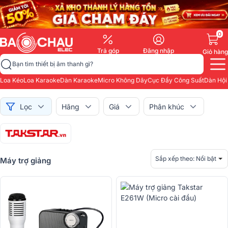
0
Trả góp
Đăng nhập
Giỏ hàng
Bạn tìm thiết bị âm thanh gì?
Loa Kéo
Loa Karaoke
Dàn Karaoke
Micro Không Dây
Cục Đẩy Công Suất
Dàn Hội
Lọc
Hãng
Giá
Phân khúc
Sắp xếp theo:
Nổi bật
Máy trợ giảng