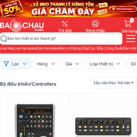
0
Trả góp
Đăng nhập
Giỏ hàng
Bạn tìm thiết bị âm thanh gì?
Loa Kéo
Loa Karaoke
Dàn Karaoke
Micro Không Dây
Cục Đẩy Công Suất
Dàn Hội
Lọc
Hãng
Giá
Loại thiết bị
Số
Sắp xếp theo:
Nổi bật
Bộ điều khiển/Controllers