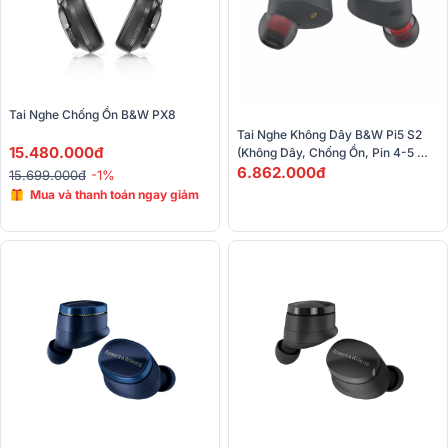
Tai Nghe Chống Ồn B&W PX8
Tai Nghe Không Dây B&W Pi5 S2 
15.480.000đ
(Không Dây, Chống Ồn, Pin 4-5 
Giờ, IP54, Bluetooth 5.0)
6.862.000đ
15.699.000đ
-1%
Mua và thanh toán ngay giảm
giá lên đến 12%