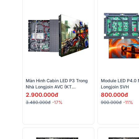
Màn Hình Cabin LED P3 Trong
Module LED P4.0 N
Nhà Longjoin AVC (KT
Longjoin SVH
640x480mm)
2.900.000đ
800.000đ
3.480.000đ
-17%
900.000đ
-11%