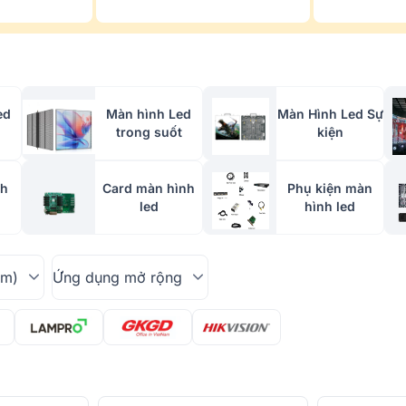
ed
Màn hình Led
Màn Hình Led Sự
trong suốt
kiện
nh
Card màn hình
Phụ kiện màn
led
hình led
mm)
Ứng dụng mở rộng