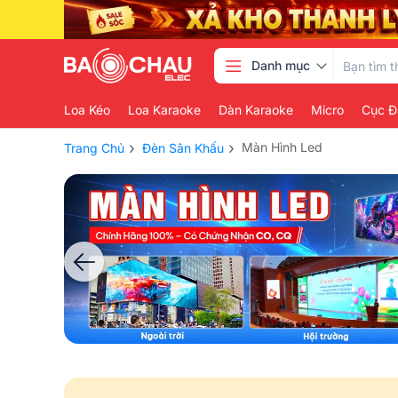
Danh mục
Loa Kéo
Loa Karaoke
Dàn Karaoke
Micro
Cục Đ
›
›
Màn Hình Led
Trang Chủ
Đèn Sân Khấu