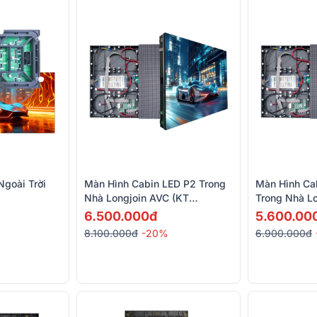
goài Trời
Màn Hình Cabin LED P2 Trong
Màn Hình Ca
Nhà Longjoin AVC (KT
Trong Nhà L
640x480mm)
640x480mm
6.500.000đ
5.600.00
8.100.000đ
-20%
6.900.000đ