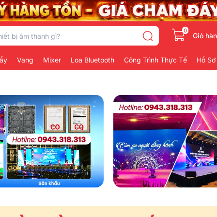
0
Giỏ hà
ẩy
Vang
Mixer
Loa Bluetooth
Công Trình Thực Tế
Hồ Sơ