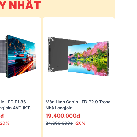
ẠY NHẤT
in LED P1.86
Màn Hình Cabin LED P2.9 Trong
ngjoin AVC (KT
Nhà Longjoin
)
0đ
19.400.000đ
-20%
24.200.000đ
-20%