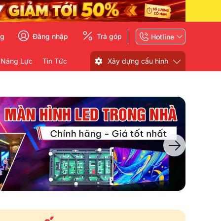
ng
Đăng nhập
Trả góp
Hotline
 Năng Lực
Tin Tức
Xây dựng cấu hình