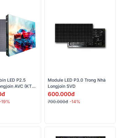
bin LED P2.5
Module LED P3.0 Trong Nhà
ongjoin AVC (KT
Longjoin SVD
)
0đ
600.000đ
-19%
700.000đ
-14%