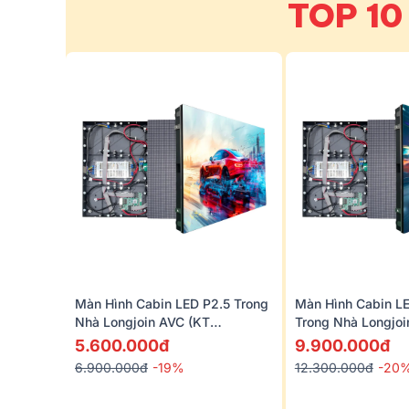
TOP 10
Màn Hình Cabin LED P2.5 Trong
Màn Hình Cabin L
Nhà Longjoin AVC (KT
Trong Nhà Longjoi
640x480mm)
640x480mm)
5.600.000đ
9.900.000đ
6.900.000đ
-19%
12.300.000đ
-20