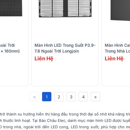
oài Trời
Màn Hình LED Trong Suốt P3.9-
Màn Hình Ca
0 × 160mm)
7.8 Ngoài Trời Longjoin
Trong Nhà Lo
Liên Hệ
Liên Hệ
«
1
2
3
4
»
rở thành xu hướng hiển thị hàng đầu trong thời đại số nhờ khả năng trì
ích thước linh hoạt. Tại Bảo Châu Elec, danh mục màn hình LED được tuy
 trong nhà, ngoài trời đến LED cong, LED trong suốt, phù hợp cho m