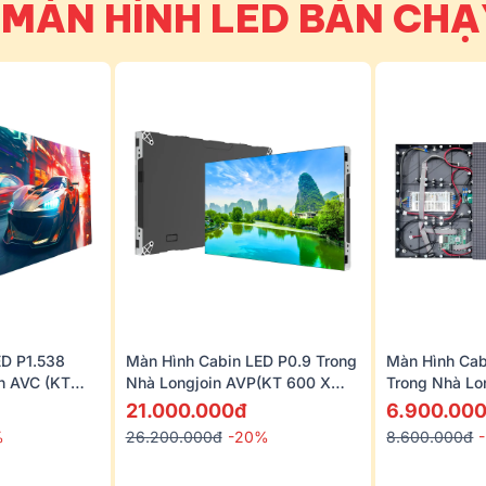
 MÀN HÌNH LED BÁN CH
ED P1.538
Màn Hình Cabin LED P0.9 Trong
Màn Hình Cab
n AVC (KT
Nhà Longjoin AVP(KT 600 X
Trong Nhà Lo
337.5mm)
640x480mm
21.000.000đ
6.900.00
%
26.200.000đ
-20%
8.600.000đ