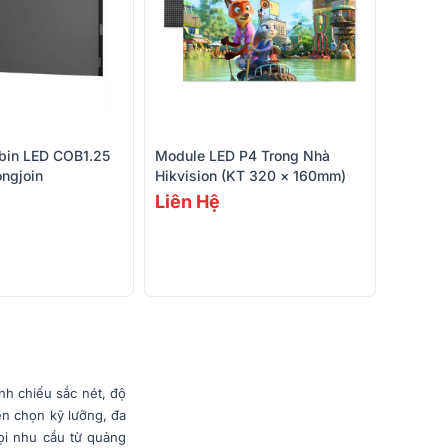
bin LED COB1.25
Module LED P4 Trong Nhà
ngjoin
Hikvision (KT 320 × 160mm)
Liên Hệ
nh chiếu sắc nét, độ
ển chọn kỹ lưỡng, đa
ọi nhu cầu từ quảng