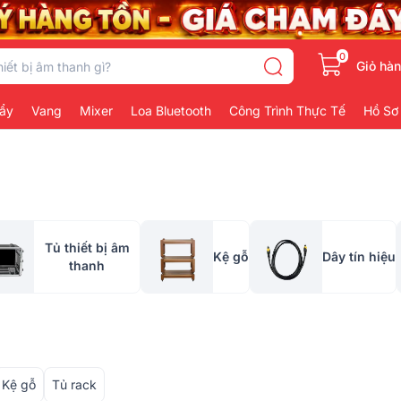
0
Giỏ hà
ẩy
Vang
Mixer
Loa Bluetooth
Công Trình Thực Tế
Hồ Sơ
Tủ thiết bị âm
Kệ gỗ
Dây tín hiệu
thanh
Kệ gỗ
Tủ rack