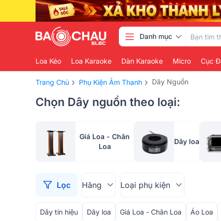
Danh mục
Loa Kéo
Loa Karaoke
Dàn Karaoke
Micro
Cục Đ
›
›
Dây Nguồn
Trang Chủ
Phụ Kiện Âm Thanh
Chọn Dây nguồn theo loại:
Giá Loa - Chân
Dây loa
Loa
Lọc
Hãng
Loại phụ kiện
Dây tín hiệu
Dây loa
Giá Loa - Chân Loa
Áo Loa