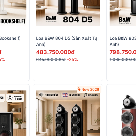
Bookshelf)
Loa B&W 804 D5 (Sản Xuất Tại
Loa B&W 803
Anh)
Anh)
đ
483.750.000đ
798.750.
5%
645.000.000đ
-25%
1.065.000.0
New 2026