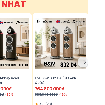
Y NHẤT
 Abbey Road
Loa B&W 802 D4 (SX: Anh
Loa Tanno
on
Quốc)
Special 
.000đ
764.800.000đ
156.6
00đ
-25%
935.000.000đ
-18%
206.180
4.8 (23)
5 (1)