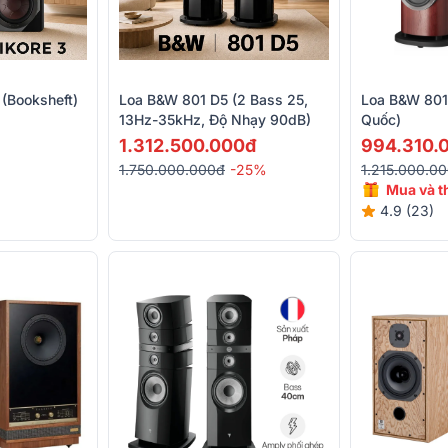
 (Booksheft)
Loa B&W 801 D5 (2 Bass 25,
Loa B&W 801
13Hz-35kHz, Độ Nhạy 90dB)
Quốc)
1.312.500.000đ
994.310.
1.750.000.000đ
-25%
1.215.000.0
Mua và t
giảm giá
4.9 (23)