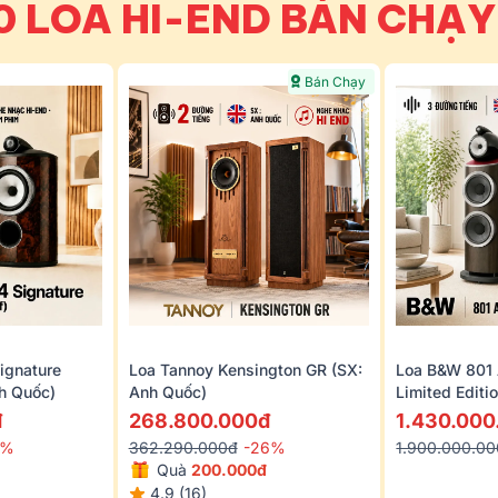
0 LOA HI-END BÁN CHẠ
Bán Chạy
ignature
Loa Tannoy Kensington GR (SX:
Loa B&W 801
nh Quốc)
Anh Quốc)
Limited Editi
đ
268.800.000đ
1.430.000
8%
362.290.000đ
-26%
1.900.000.0
Quà
200.000đ
4.9 (16)