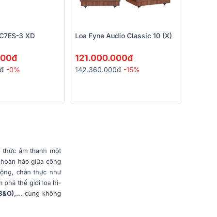
 C7ES-3 XD
Loa Fyne Audio Classic 10 (X)
000đ
121.000.000đ
0đ
-0%
142.360.000đ
-15%
 thức âm thanh một
p hoàn hảo giữa công
động, chân thực như
 phá thế giới loa hi-
 B&O),…
cùng không