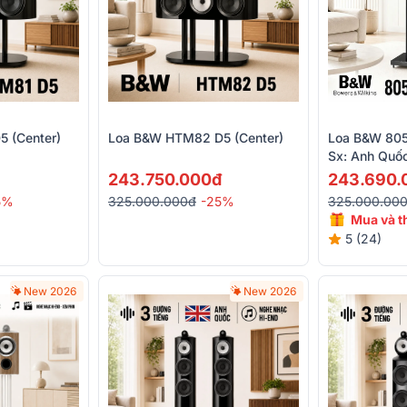
 (Center)
Loa B&W HTM82 D5 (Center)
Loa B&W 805
Sx: Anh Quố
243.750.000đ
243.690.
5%
325.000.000đ
-25%
325.000.00
Mua và t
giảm giá
5 (24)
New 2026
New 2026