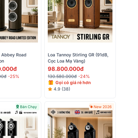
 Abbey Road
Loa Tannoy Stirling GR (91dB,
on
Cọc Loa Mạ Vàng)
0.000đ
98.800.000đ
00đ
-25%
130.580.000đ
-24%
Gọi có giá rẻ hơn
4.9 (38)
Bán Chạy
New 2026