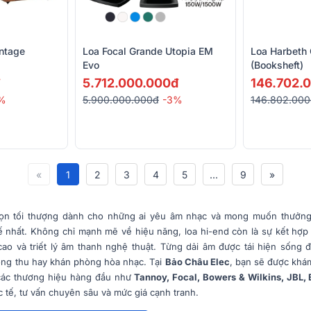
ntage
Loa Focal Grande Utopia EM
Loa Harbeth
Evo
(Booksheft)
5.712.000.000đ
146.702.
5%
5.900.000.000đ
-3%
146.802.00
«
1
2
3
4
5
...
9
»
họn tối thượng dành cho những ai yêu âm nhạc và mong muốn thưởng
tế nhất. Không chỉ mạnh mẽ về hiệu năng, loa hi-end còn là sự kết hợ
cao và triết lý âm thanh nghệ thuật. Từng dải âm được tái hiện sống 
òng thu hay khán phòng hòa nhạc. Tại
Bảo Châu Elec
, bạn sẽ được khám
các thương hiệu hàng đầu như
Tannoy, Focal, Bowers & Wilkins, JBL,
c tế, tư vấn chuyên sâu và mức giá cạnh tranh.