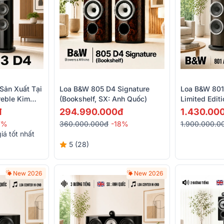
Sản Xuất Tại
Loa B&W 805 D4 Signature
Loa B&W 801
reble Kim
(Bookshelf, SX: Anh Quốc)
Limited Editi
đ
294.990.000đ
1.430.00
7%
360.000.000đ
-18%
1.900.000.0
iá tốt nhất
5 (28)
New 2026
New 2026