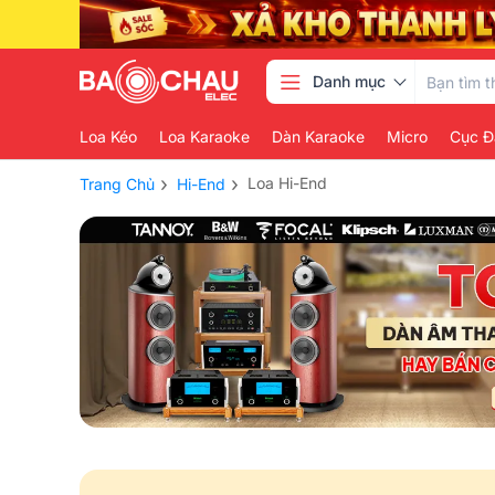
Danh mục
Loa Kéo
Loa Karaoke
Dàn Karaoke
Micro
Cục Đ
›
›
Loa Hi-End
Trang Chủ
Hi-End