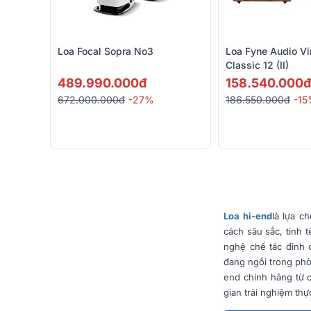
Loa Focal Sopra No3
Loa Fyne Audio Vi
Classic 12 (II)
489.990.000đ
158.540.000đ
672.000.000đ
-27%
186.550.000đ
-1
Loa hi-end
là lựa c
cách sâu sắc, tinh 
nghệ chế tác đỉnh 
đang ngồi trong ph
end chính hãng từ 
gian trải nghiệm thự