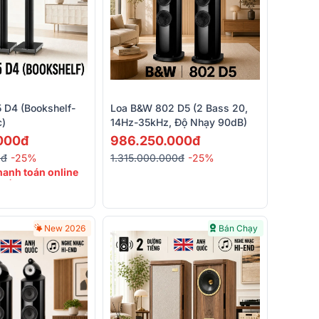
 D4 (Bookshelf-
Loa B&W 802 D5 (2 Bass 20,
c)
14Hz-35kHz, Độ Nhạy 90dB)
000đ
986.250.000đ
0đ
-25%
1.315.000.000đ
-25%
hanh toán online
 đến 20%
New 2026
Bán Chạy