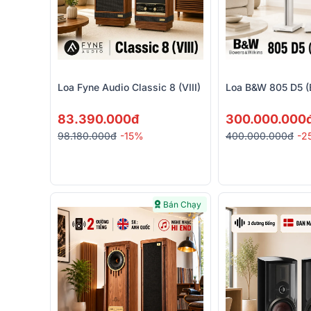
Loa Fyne Audio Classic 8 (VIII)
Loa B&W 805 D5 (
83.390.000đ
300.000.000
98.180.000đ
-15%
400.000.000đ
-2
Bán Chạy