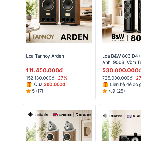
Loa Tannoy Arden
Loa B&W 803 D4 (
Anh, 90dB, Vòm T
Cương)
111.450.000đ
530.000.000
152.180.000đ
-27%
725.000.000đ
-2
Quà
200.000đ
Liên hệ để có g
5 (17)
4.9 (25)