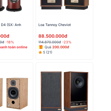
 D4 (SX: Anh
Loa Tannoy Cheviot
000đ
88.500.000đ
00đ
-18%
114.870.000đ
-23%
hanh toán online
Quà
200.000đ
 đến 20%
5 (21)