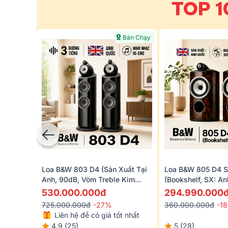
TOP 1
Bán Chạy
Loa B&W 803 D4 (Sản Xuất Tại
Loa B&W 805 D4 S
Anh, 90dB, Vòm Treble Kim
(Bookshelf, SX: A
Cương)
530.000.000đ
294.990.000
725.000.000đ
-27%
360.000.000đ
-1
Liên hệ để có giá tốt nhất
4.9 (25)
5 (28)