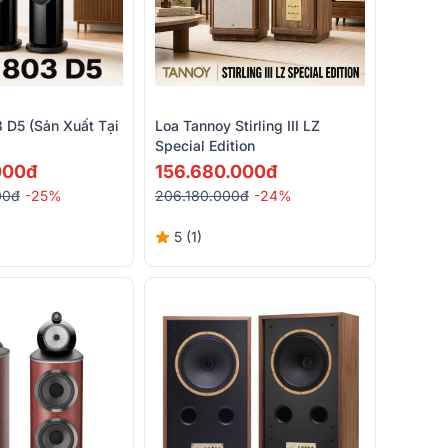
 D5 (Sản Xuất Tại
Loa Tannoy Stirling III LZ
Special Edition
000đ
156.680.000đ
00đ
-25%
206.180.000đ
-24%
5 (1)