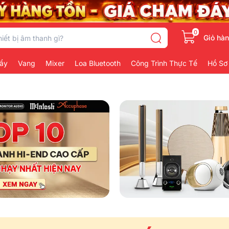
0
Giỏ hà
ẩy
Vang
Mixer
Loa Bluetooth
Công Trình Thực Tế
Hồ Sơ