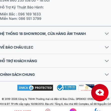
0344 860 255
(08:00 - 18:00)
Hỗ Trợ Kỹ Thuật Bảo Hành:
Miền Bắc :
096 169 1633
Miền Nam:
086 551 3799
HỆ THỐNG 18 SHOWROOM, CỬA HÀNG ÂM THANH
VỀ BẢO CHÂU ELEC
Đến tháng 1 năm 1958, công ty chính thức đổi tên thành Sony, nghĩa là:
HỖ TRỢ KHÁCH HÀNG
Từ “Sony” là sự kết hợp của từ “sonus” trong tiếng Latinh. trong tiếng
Anh là "sonny" (cậu bé nhanh nhẹn, thông minh) từ "Sony" tượng trưng
CHÍNH SÁCH CHUNG
cho nhiệt huyết và tinh thần sáng tạo của tuổi trẻ.
© 2016-2026 Công ty TNHH Thương mại và điện tử Bảo Châu. GPDKKD: 0106303879 do Sở
KH & ĐT TP.HN cấp ngày 10/09/2013. Địa chỉ: Tầng 6, tòa nhà MD Complex, số 68 Nguyễn Cơ
Thạch, Phường Từ Liêm, Thành phố Hà Nội, Việt Nam. Điện thoại: 024 730 10 255. Email: