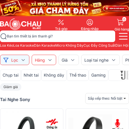
0
Trả góp
Đăng nhập
Giỏ hàng
Bạn tìm thiết bị âm thanh gì?
Loa Kéo
Loa Karaoke
Dàn Karaoke
Micro Không Dây
Cục Đẩy Công Suất
Dàn Hội
Lọc
Hãng
Giá
Loại tai nghe
P
Chụp tai
Nhét tai
Không dây
Thể thao
Gaming
Giảm giá
Sắp xếp theo:
Nổi bật
Tai Nghe Sony