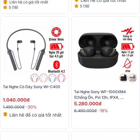
Liên hệ có giá tốt nhất
Liên hệ có giá tốt nhất
5 (18)
5 (18)
Tai Nghe Có Dây Sony WI-C400 
Tai Nghe Sony WF-1000XM4 
(Chống Ồn, Pin 12h, IPX4, 
1.040.000đ
Bluetooth 5.2)
5.280.000đ
1.490.000đ
-30%
6.490.000đ
-19%
Liên hệ để có giá tốt nhất