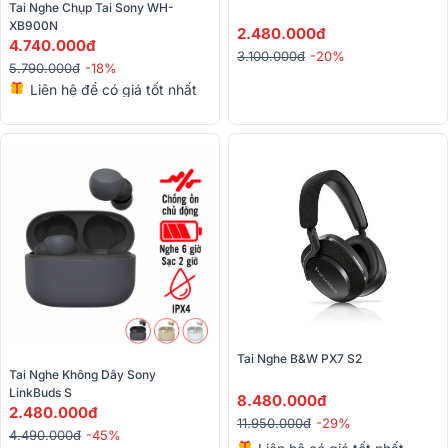
Tai Nghe Chụp Tai Sony WH-
XB900N
2.480.000đ
4.740.000đ
3.100.000đ
-20%
5.790.000đ
-18%
Liên hệ để có giá tốt nhất
Tai Nghe B&W PX7 S2
Tai Nghe Không Dây Sony 
LinkBuds S
8.480.000đ
2.480.000đ
11.950.000đ
-29%
4.490.000đ
-45%