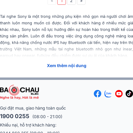
«
1
2
»
Tai nghe Sony là một trong những phụ kiện nhỏ gọn mà người chơi âm
thanh luôn mong muốn có được. Đối với khách hàng ở nhiều mức giá
khác nhau, Sony luôn nỗ lực hướng đến sự hoàn hảo trong thiết kế của
từng sản phẩm. Luôn đi đầu trong việc ứng dụng công nghệ màng loa
động, khả năng chống nước IPS hay Bluetooth cải tiến, hiện nay trên thị
trường Việt Nam, những mẫu tai nghe bluetooth nhỏ gọn như inear,
earpud hay oneear, fullsize đều chiếm được sự ưu ái của khách hàng.
Xem thêm nội dung
Tóm Tắt Nội Dung
(Mở rộng)
Quá trình hình thành thương hiệu Sony
Sony (tên đầy đủ là Sony Corporation) - một công ty đa quốc gia có trụ
sở chính tại quận Minato, Tokyo, Nhật Bản. Đây là một trong những
Gọi đặt mua, giao hàng toàn quốc
công ty hàng đầu thế giới về điện tử. Masaru Ibuka và Akio Morita là hai
người sáng lập công ty.
1900 0255
(08:00 - 21:00)
Khiếu nại, hỗ trợ khách hàng: