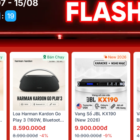
7 - 15/08
:
17
ạy
Bán Chạy
New 2026
Loa Harman Kardon Go
Vang Số JBL KX190
V
m
Play 3 (160W, Bluetooth
(New 2026)
B
5.2, AUX)
8.590.000đ
9.900.000đ
2
8.990.000đ
-4%
10.900.000đ
-9%
4