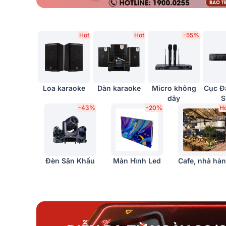
Hot
Hot
-55%
Loa karaoke
Dàn karaoke
Micro không
Cục Đ
dây
S
-43%
-20%
H
Đèn Sân Khấu
Màn Hình Led
Cafe, nhà hà