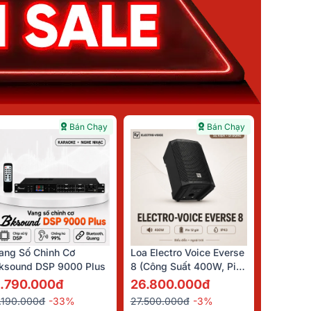
Bán Chạy
Bán Chạy
ang Số Chỉnh Cơ
Loa Electro Voice Everse
ksound DSP 9000 Plus
8 (Công Suất 400W, Pin
12 Giờ, Chống Nước
.790.000đ
26.800.000đ
IP43, Bluetooth, TWS)
.190.000đ
-33%
27.500.000đ
-3%