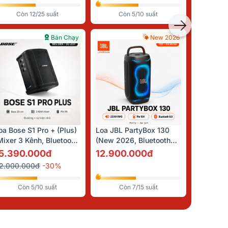
Còn 12/25 suất
Còn 5/10 suất
Bán Chạy
New 2026
oa Bose S1 Pro + (Plus)
Loa JBL PartyBox 130
Mixer 3 Kênh, Bluetooth,
(New 2026, Bluetooth
UX, All-In-One)
6.0, IPX4, AI Sound
5.390.000đ
12.900.000đ
Boost, Auracast)
2.000.000đ
-30%
Còn 5/10 suất
Còn 7/15 suất