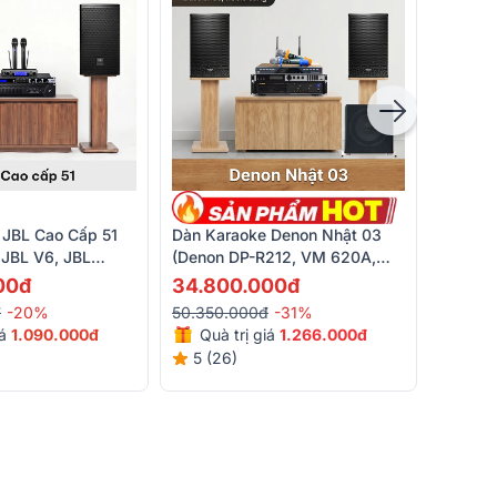
Dàn Kar
05 (Phi
Bksoun
14.90
 JBL Cao Cấp 51
Dàn Karaoke Denon Nhật 03
BKSoun
20.550
 JBL V6, JBL
(Denon DP-R212, VM 620A,
 VM300)
Bksound X6 Luxury, BKSound
00đ
34.800.000đ
5 (1)
SW512, BCE U900 Plus X)
đ
-20%
50.350.000đ
-31%
iá
1.090.000đ
Quà trị giá
1.266.000đ
5 (26)