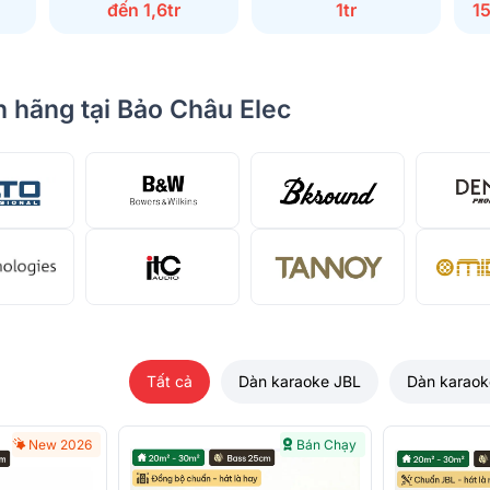
đến 1,6tr
1tr
1
 hãng tại Bảo Châu Elec
Tất cả
Dàn karaoke JBL
Dàn karaok
New 2026
Bán Chạy