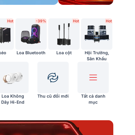
Hot
-39%
Hot
Hot
kéo
Loa Bluetooth
Loa cột
Hội Trường,
Sân Khấu
Loa Không
Thu cũ đổi mới
Tất cả danh
Dây Hi-End
mục