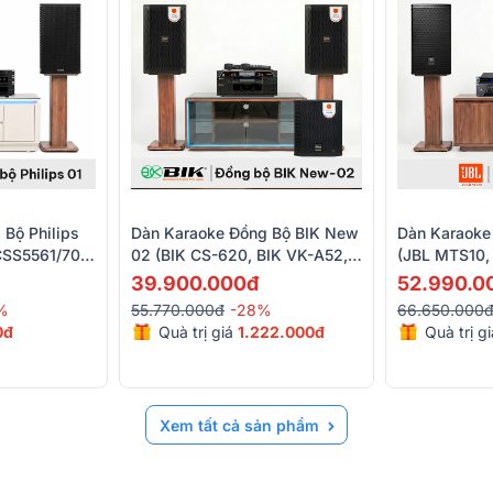
Bộ Philips
Dàn Karaoke Đồng Bộ BIK New
Dàn Karaoke
CSS5561/70,
02 (BIK CS-620, BIK VK-A52,
(JBL MTS10,
3331/70)
BIK VK-R51, BIK BBK-W25A,
KX190, JBL
39.900.000đ
52.990.0
BIK BJ-U200)
%
55.770.000đ
-28%
66.650.000
0đ
Quà trị giá
1.222.000đ
Quà trị g
Xem tất cả sản phẩm