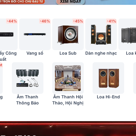
-44%
-46%
-45%
-41%
ẩy Công
Vang số
Loa Sub
Dàn nghe nhạc
Loa 
uất
ot
ng
Âm Thanh
Âm Thanh Hội
Loa Hi-End
Thông Báo
Thảo, Hội Nghị