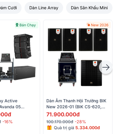
Đám Cưới
Dàn Line Array
Dàn Sân Khấu Mini
Bán Chạy
New 2026
Dàn Âm 
Way Pa
(KR210
119.9
ay Active
Dàn Âm Thanh Hội Trường BIK
UTA180
220.35
 Avanda 05
New 2026-01 (BIK CS-620,
Alto T
Giá
r Avanda 210A,
BIK VM640A, Alto TMD16, BIK
000đ
71.900.000đ
A, Midas M32R
BBK-W55A, BIK BJ-U200)
đ
-16%
100.170.000đ
-28%
P6000...)
Quà trị giá
5.334.000đ