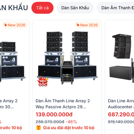
ÂN KHẤU
Tất cả
Dàn Sân Khấu
Dàn Âm Thanh 
New 2026
New 2026
e Array 2
Dàn Âm Thanh Line Array 2
Dàn Line Arr
ro 30
Way Passive Actpro 29
Audiocenter
ew, KR28F
(KR210F New, KR28F New,
(Audiocente
139.000.000đ
687.290.
,
UTA1802DSP, UTA1804DSP,
Avanda 218
%
256.070.000đ
-46%
815.140.000
Alto TMD16, VIP 3000)
Live, BCE VI
 trước 10 bộ
Giá ưu đãi đặt trước 10 bộ