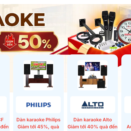
CF
Dàn karaoke Philips
Dàn karaoke Alto
 đến
Giảm tới 45%, quà
Giảm tới 40% quà đến
A