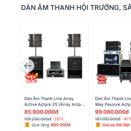
DÀN ÂM THANH HỘI TRƯỜNG, S
Dàn Âm Thanh Line Array
Dàn Âm Thanh Lin
Active Actpro 25 (Array Actpro
Way Passive Actp
A602, Alto Truemix 800FX,
(Actpro KR210F N
85.900.000đ
99.000.000đ
Bksound KP500, Bksound
New, UTA1802DSP
119.200.000đ
-28%
187.150.000đ
-47
M200)
UTA1804DSP,...)
Quà tặng
880.000đ
Giá ưu đãi đặt