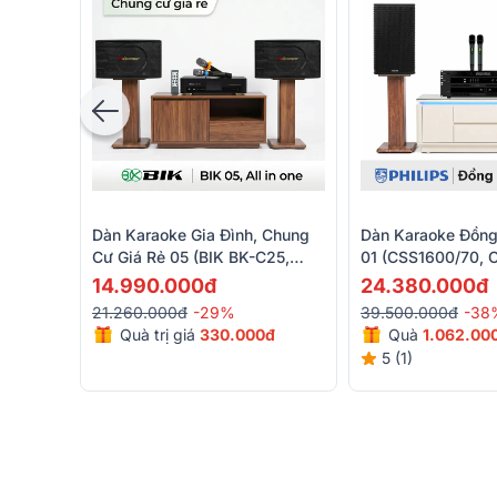
Dàn Karaoke Gia Đình, Chung
Dàn Karaoke Đồng 
Cư Giá Rẻ 05 (BIK BK-C25,
01 (CSS1600/70, 
Bksound DKA 5500)
CSS3752/70, CSS
14.990.000đ
24.380.000đ
21.260.000đ
-29%
39.500.000đ
-38
Quà trị giá
330.000đ
Quà
1.062.00
5 (1)