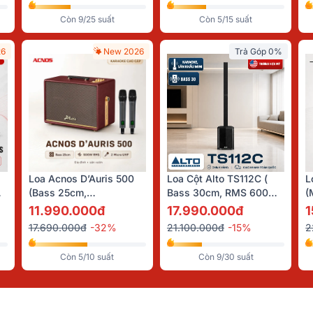
Còn 9/25 suất
Còn 5/15 suất
26
New 2026
Trả Góp 0%
Loa Acnos D’Auris 500
Loa Cột Alto TS112C (
L
in
(Bass 25cm,
Bass 30cm, RMS 600W,
(
500W/2000W, Bluetooth
Tích Hợp Mixer 5 Kênh,
A
11.990.000đ
17.990.000đ
1
5.0, Kèm 2 Micro)
Class D)
17.690.000đ
-32%
21.100.000đ
-15%
2
Còn 5/10 suất
Còn 9/30 suất