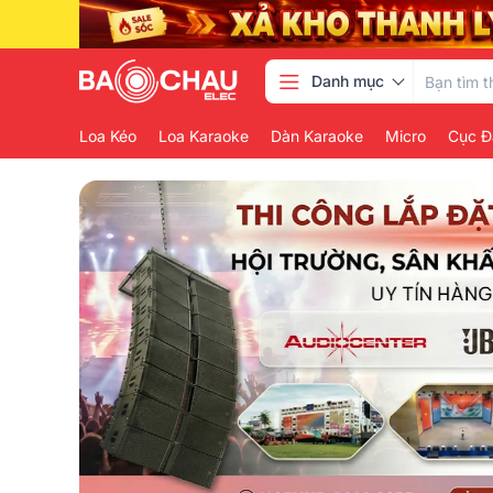
Danh mục
Loa Kéo
Loa Karaoke
Dàn Karaoke
Micro
Cục Đ