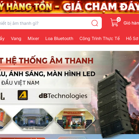
0
Giỏ hà
ẩy
Vang
Mixer
Loa Bluetooth
Công Trình Thực Tế
Hồ Sơ