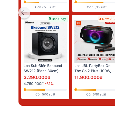
Còn 7/20 suất
Còn 10/15 suất
Bán Chạy
New 20
Loa Sub Điện Bksound
Loa JBL PartyBox On
SW212 (bass 30cm)
The Go 2 Plus (100W, P
15h, Kèm 2 Micro)
3.290.000đ
11.900.000đ
4.750.000đ
-31%
Còn 5/10 suất
Còn 5/10 suất