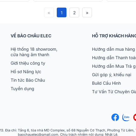
«
1
2
»
VỀ BẢO CHÂU ELEC
HỖ TRỢ KHÁCH HÀN
Hệ thống 18 showroom,
Hướng dẫn mua hàng 
cửa hàng âm thanh
Hướng dẫn Thanh toá
Giới thiệu công ty
Hướng dẫn Mua Trả 
Hồ sơ Năng lực
Gửi góp ý, khiếu nại
Tin tức Bảo Châu
Build Cấu Hình
Tuyển dụng
Tư Vấn Từ Chuyên G
 Địa chỉ: Tầng 6, tòa nhà MD Complex, số 68 Nguyễn Cơ Thạch, Phường Từ Liêm, Th
baochauelec@gmail.com. Chịu trách nhiệm nội dung: Nhật Lệ.