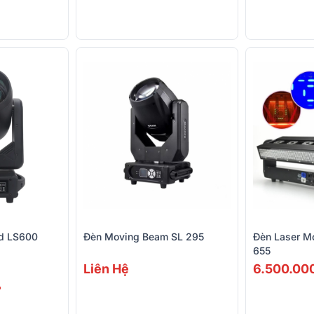
nd LS600
Đèn Moving Beam SL 295
Đèn Laser M
655
Liên Hệ
6.500.00
%