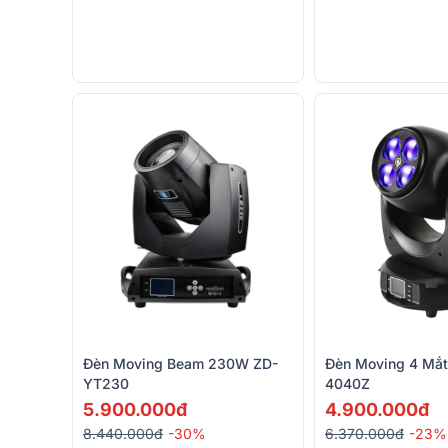
Đèn Moving Beam 230W ZD-
Đèn Moving 4 Mắ
YT230
4040Z
5.900.000đ
4.900.000đ
8.440.000đ
-30%
6.370.000đ
-23%