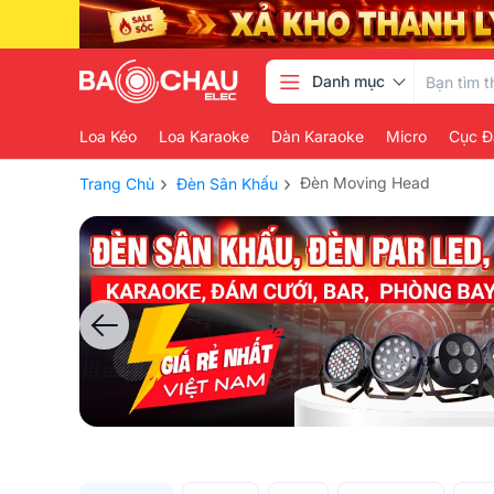
Danh mục
Loa Kéo
Loa Karaoke
Dàn Karaoke
Micro
Cục Đ
›
›
Đèn Moving Head
Trang Chủ
Đèn Sân Khấu