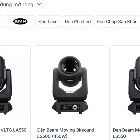
dụng mở rộng
Đèn Laser
Đèn Pha Led
Đèn Chớp Sân Khấu
 VLTG LA550
Đèn Beam Moving Bksound
Đèn Beam M
LS500 (450W)
LS550