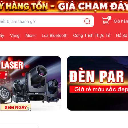
0
Giỏ hà
ẩy
Vang
Mixer
Loa Bluetooth
Công Trình Thực Tế
Hồ Sơ