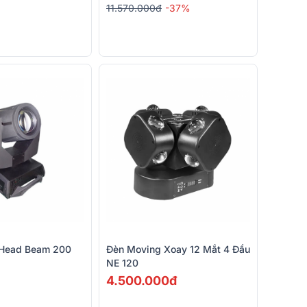
11.570.000đ
-37%
 Head Beam 200
Đèn Moving Xoay 12 Mắt 4 Đầu
NE 120
4.500.000đ