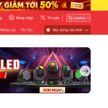
ng
Đăng nhập
Trả góp
Hotline
 Năng Lực
Tin Tức
Xây dựng cấu hình