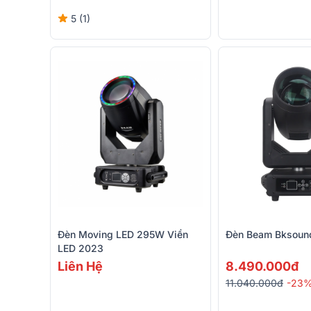
5 (1)
Đèn Moving LED 295W Viền
Đèn Beam Bksou
LED 2023
Liên Hệ
8.490.000đ
11.040.000đ
-23