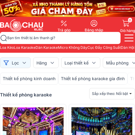
0
Trả góp
Đăng nhập
Giỏ hàng
Bạn tìm thiết bị âm thanh gì?
Loa Kéo
Loa Karaoke
Dàn Karaoke
Micro Không Dây
Cục Đẩy Công Suất
Dàn Hội
Lọc
Hãng
Loại thiết kế
Mẫu phòng
Thiết kế phòng kinh doanh
Thiết kế phòng karaoke gia đình
Th
Sắp xếp theo:
Nổi bật
Thiết kế phòng karaoke