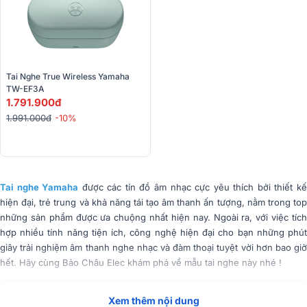
Tai Nghe True Wireless Yamaha 
TW-EF3A
1.791.900đ
1.991.000đ
-10%
Tai nghe Yamaha
được các tín đồ âm nhạc cực yêu thích bởi thiết k
hiện đại, trẻ trung và khả năng tái tạo âm thanh ấn tượng, nằm trong top
những sản phẩm được ưa chuộng nhất hiện nay. Ngoài ra, với việc tích
hợp nhiều tính năng tiện ích, công nghệ hiện đại cho bạn những phút
giây trải nghiệm âm thanh nghe nhạc và đàm thoại tuyệt vời hơn bao giờ
hết. Hãy cùng Bảo Châu Elec khám phá về mẫu tai nghe này nhé !
Tóm Tắt Nội Dung
(Mở rộng)
Xem thêm nội dung