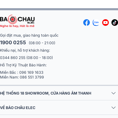
Gọi đặt mua, giao hàng toàn quốc
1900 0255
(08:00 - 21:00)
Khiếu nại, hỗ trợ khách hàng:
0344 860 255
(08:00 - 18:00)
Hỗ Trợ Kỹ Thuật Bảo Hành:
Miền Bắc :
096 169 1633
Miền Nam:
086 551 3799
Tai nghe Yamaha EP-E50A
HỆ THỐNG 18 SHOWROOM, CỬA HÀNG ÂM THANH
Tai nghe Yamaha của nước nào sản xuất
?
VỀ BẢO CHÂU ELEC
Năm 1887 tại thành phố Hamamatsu, quận Shizouaka, Nhật Bản,