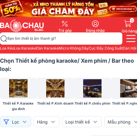
0
Trả góp
Đăng nhập
Giỏ hàng
Bạn tìm thiết bị âm thanh gì?
Loa Kéo
Loa Karaoke
Dàn Karaoke
Micro Không Dây
Cục Đẩy Công Suất
Dàn Hội
Chọn Thiết kế phòng karaoke/ Xem phim / Bar theo
loại:
Thiết kế P.Karaoke 
Thiết kế P.Kinh doanh
Thiết kế P.chiếu phim
Thiết kế P.ngh
gia đình
Lọc
Hãng
Loại thiết kế
Mẫu phòng