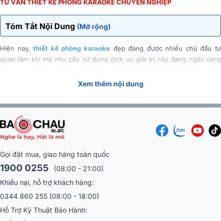
TƯ VẤN THIẾT KẾ PHÒNG KARAOKE CHUYÊN NGHIỆP
Tóm Tắt Nội Dung
(Mở rộng)
Hiện nay,
thiết kế phòng karaoke
đẹp đang được nhiều chủ đầu t
quan tâm khi mà nhu cầu sử dụng dịch vụ giải trí này đang ngày càng
tăng cao. Và để gây hứng khởi cho người hát, thu hút khách hàng, bên
cạnh mức giá cạnh tranh, chất lượng âm thanh đảm bảo thì những mẫu
Xem thêm nội dung
thiết kế cho nội thất phòng hát karaoke phải được đầu tư bài bản
chuyên nghiệp ngay từ đầu.
Gọi đặt mua, giao hàng toàn quốc
1900 0255
(08:00 - 21:00)
Khiếu nại, hỗ trợ khách hàng:
0344 860 255
(08:00 - 18:00)
Hỗ Trợ Kỹ Thuật Bảo Hành: