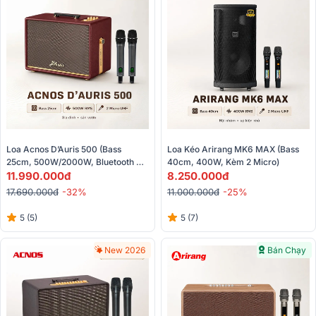
Loa Acnos D’Auris 500 (Bass 
Loa Kéo Arirang MK6 MAX (Bass 
25cm, 500W/2000W, Bluetooth 
40cm, 400W, Kèm 2 Micro)
5.0, Kèm 2 Micro)
11.990.000đ
8.250.000đ
17.690.000đ
-32%
11.000.000đ
-25%
5 (5)
5 (7)
New 2026
Bán Chạy