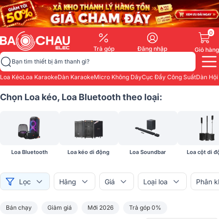
0
Trả góp
Đăng nhập
Giỏ hàng
Bạn tìm thiết bị âm thanh gì?
Loa Kéo
Loa Karaoke
Dàn Karaoke
Micro Không Dây
Cục Đẩy Công Suất
Dàn Hội
Chọn Loa kéo, Loa Bluetooth theo loại:
Loa Bluetooth
Loa kéo di động
Loa Soundbar
Loa cột di 
Lọc
Hãng
Giá
Loại loa
Phân k
Bán chạy
Giảm giá
Mới 2026
Trả góp 0%