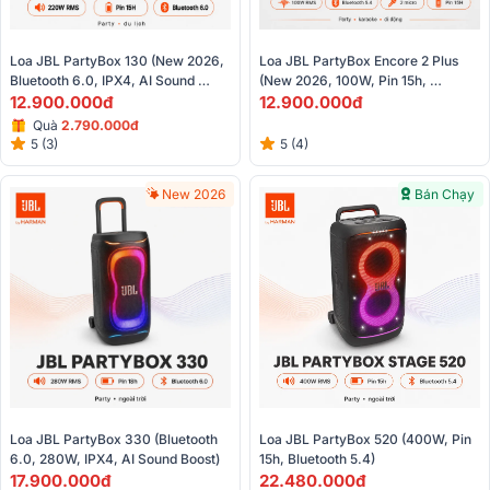
Loa JBL PartyBox 130 (New 2026, 
Loa JBL PartyBox Encore 2 Plus 
Bluetooth 6.0, IPX4, AI Sound 
(New 2026, 100W, Pin 15h, 
Boost, Auracast)
12.900.000đ
Bluetooth 5.4)
12.900.000đ
Quà
2.790.000đ
5 (3)
5 (4)
New 2026
Bán Chạy
Loa JBL PartyBox 330 (Bluetooth 
Loa JBL PartyBox 520 (400W, Pin 
6.0, 280W, IPX4, AI Sound Boost)
15h, Bluetooth 5.4)
17.900.000đ
22.480.000đ