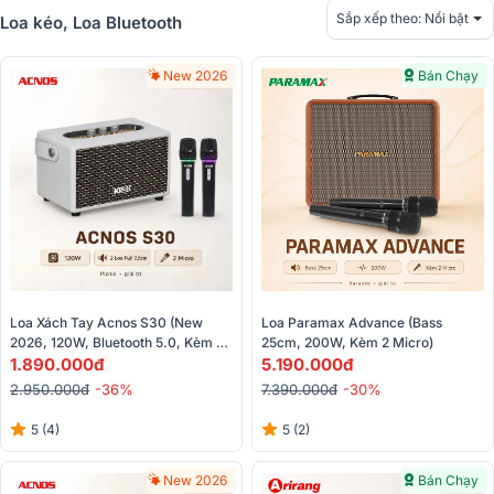
Sắp xếp theo:
Nổi bật
Loa kéo, Loa Bluetooth
New 2026
Bán Chạy
Loa Xách Tay Acnos S30 (New 
Loa Paramax Advance (Bass 
2026, 120W, Bluetooth 5.0, Kèm 2 
25cm, 200W, Kèm 2 Micro)
Tay Micro)
1.890.000đ
5.190.000đ
2.950.000đ
-36%
7.390.000đ
-30%
5 (4)
5 (2)
New 2026
Bán Chạy