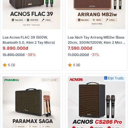
Loa Acnos FLAC 39 (500W, 
Loa Xách Tay Arirang MB2iw (bass 
Bluetooth 5.0, Kèm 2 Tay Micro)
20cm, 300W/1200W, Kèm 2 Micro 
9.890.000đ
)
7.590.000đ
15.890.000đ
-38%
11.000.000đ
-31%
5 (3)
5 (8)
Đặt Trước