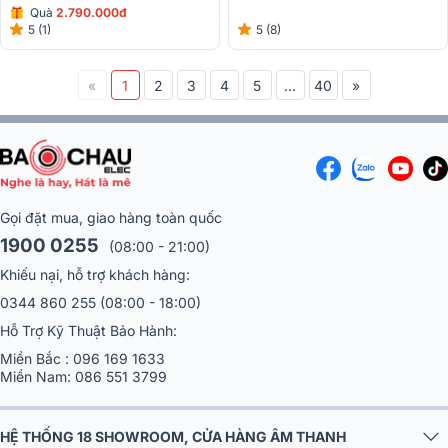
Quà
2.790.000đ
5 (1)
5 (8)
«
1
2
3
4
5
...
40
»
Gọi đặt mua, giao hàng toàn quốc
1900 0255
(08:00 - 21:00)
Khiếu nại, hỗ trợ khách hàng:
0344 860 255
(08:00 - 18:00)
Hỗ Trợ Kỹ Thuật Bảo Hành:
Miền Bắc :
096 169 1633
Miền Nam:
086 551 3799
HỆ THỐNG 18 SHOWROOM, CỬA HÀNG ÂM THANH