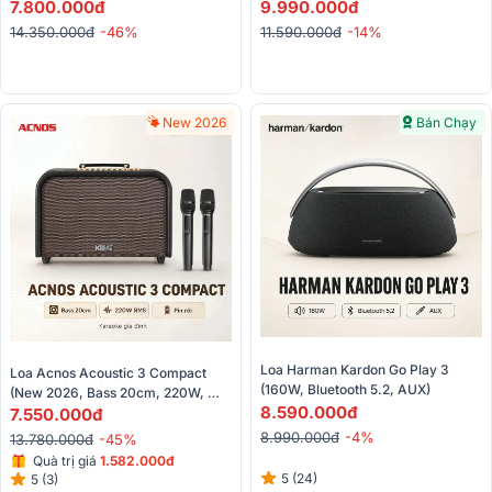
Dây)
7.800.000đ
9.990.000đ
14.350.000đ
-46%
11.590.000đ
-14%
New 2026
Bán Chạy
Loa Harman Kardon Go Play 3 
Loa Acnos Acoustic 3 Compact 
(160W, Bluetooth 5.2, AUX)
(New 2026, Bass 20cm, 220W, 
8.590.000đ
Quai Xách, Pin Rời, Kèm 2 Micro)
7.550.000đ
8.990.000đ
-4%
13.780.000đ
-45%
Quà trị giá
1.582.000đ
5 (24)
5 (3)