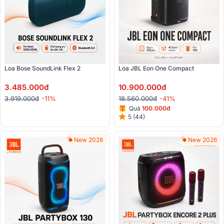
Loa Bose SoundLink Flex 2
Loa JBL Eon One Compact
3.485.000đ
10.900.000đ
3.919.000đ
-11%
18.560.000đ
-41%
Quà
100.000đ
5 (44)
New 2026
New 2026