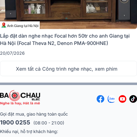
Lắp đặt dàn nghe nhạc Focal hơn 50tr cho anh Giang tại
Dàn xem phim mang đến âm thanh, chất lượng tuyệt vời.
Hà Nội (Focal Theva N2, Denon PMA-900HNE)
Dàn xem phim là gì?
20/07/2026
Dàn xem phim là một hệ thống giải trí cao cấp được thiết kế để mang lại
Xem tất cả Công trình nghe nhạc, xem phim
trải nghiệm âm thanh và hình ảnh tuyệt vời, giống như một rạp chiếu
phim ngay tại nhà. Hệ thống này sử dụng công nghệ âm thanh vòm 3D,
Dolby Atmos, hoặc DTS:X để tạo ra âm thanh sống động, bao trùm
không gian, giúp bạn cảm nhận từng chi tiết trong mỗi cảnh phim một
cách chân thực và đầy cảm xúc.
Gọi đặt mua, giao hàng toàn quốc
1900 0255
(08:00 - 21:00)
Khiếu nại, hỗ trợ khách hàng: