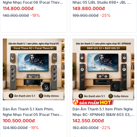
Nghe Nhạc Focal 06 (Focal Theva 
Nhạc 05 (JBL Studio 698+ JBL 
N3, Focal Theva N1, Focal Theva 
114.800.000đ
Studio 630+ JBL Studio 665C+ 
149.880.000đ
Center,...)
JBL Studio 660P+ AVC-X6700H)
140.900.000đ
-19%
199.900.000đ
-25%
Dàn Âm Thanh 5.1 Xem Phim, 
Dàn Âm Thanh 5.1 Xem Phim Nghe 
Nghe Nhạc Focal 05 (Focal Theva 
Nhạc BC-XPNN40 (B&W 603 S3, 
N2, Focal Theva N1, Focal 
100.500.000đ
B&W 606 S3, B&W HTM6 S2, 
142.550.000đ
Theva,...)
B&W ASW610XP, Denon AVR-
124.160.000đ
-19%
182.400.000đ
-22%
X2800H)