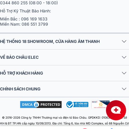
0344 860 255
(08:00 - 18:00)
Hỗ Trợ Kỹ Thuật Bảo Hành:
Miền Bắc :
096 169 1633
Miền Nam:
086 551 3799
HỆ THỐNG 18 SHOWROOM, CỬA HÀNG ÂM THANH
VỀ BẢO CHÂU ELEC
Lắp đặt dàn xem phim tại nhà đang dần trở thành xu hướng.
HỖ TRỢ KHÁCH HÀNG
Với khả năng hỗ trợ hình ảnh độ phân giải cao như 4K HDR và các công
nghệ hình ảnh tiên tiến, dàn xem phim mang đến một hình ảnh sắc nét,
CHÍNH SÁCH CHUNG
màu sắc tươi sáng và độ tương phản mạnh mẽ, giúp mỗi bộ phim trở
nên sống động và mãn nhãn hơn bao giờ hết. Ngoài ra, nhiều dàn âm
thanh hiện đại còn hỗ trợ kết nối Bluetooth và Wi-Fi, cho phép người
dùng dễ dàng kết nối với các thiết bị thông minh như điện thoại, máy
© 2016-2026 Công ty TNHH Thương mại và điện tử Bảo Châu. GPDKKD: 0106303879 do Sở
tính bảng, và laptop để phát nhạc hoặc phim từ các dịch vụ trực tuyến.
KH & ĐT TP.HN cấp ngày 10/09/2013. Địa chỉ: Tầng 6, tòa nhà MD Complex, số 68 Nguyễn Cơ
Thạch, Phường Từ Liêm, Thành phố Hà Nội, Việt Nam. Điện thoại: 024 730 10 255. Email: