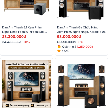
Dàn Âm Thanh 5.1 Xem Phim, 
Dàn Âm Thanh Đa Chức Năng 
Nghe Nhạc Focal 01 (Focal Sib 
Xem Phim, Nghe Nhạc, Karaoke 05
EVO 5.1, Yamaha RX - V385)
28.300.000đ
58.000.000đ
34.470.000đ
-18%
61.590.000đ
-6%
Quà trị giá
1.250.000đ
5 (28)