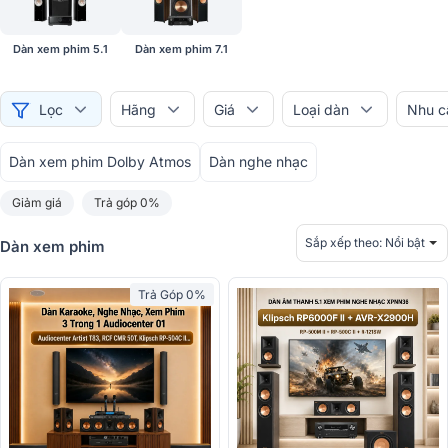
Dàn xem phim 5.1
Dàn xem phim 7.1
Lọc
Hãng
Giá
Loại dàn
Nhu c
Dàn xem phim Dolby Atmos
Dàn nghe nhạc
Giảm giá
Trả góp 0%
Sắp xếp theo:
Nổi bật
Dàn xem phim
Trả Góp 0%