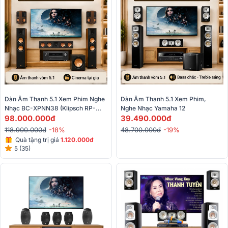
Dàn Âm Thanh 5.1 Xem Phim Nghe 
Dàn Âm Thanh 5.1 Xem Phim, 
Nhạc BC-XPNN38 (Klipsch RP-
Nghe Nhạc Yamaha 12 
8000F II, RP-502S II, RP-504C II, 
98.000.000đ
39.490.000đ
R-121SW, Denon AVC-X3800H)
118.900.000đ
-18%
48.700.000đ
-19%
Quà tặng trị giá
1.120.000đ
5 (35)