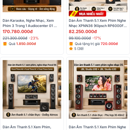
Dàn Karaoke, Nghe Nhạc, Xem 
Dàn Âm Thanh 5.1 Xem Phim Nghe 
Phim 3 Trong 1 Audiocenter 01 
Nhạc XPNN36 (Klipsch RP6000F 
(Audiocenter Artist T83, RCF CMR 
170.780.000đ
II+ RP500M II+ RP500C II+ R-
82.250.000đ
50T, Klipsch RP-504C II...)
121SW+ AVR-X2900H)
221.300.000đ
-23%
99.100.000đ
-17%
Quà
1.850.000đ
Quà tặng trị giá
720.000đ
5 (39)
Dàn Âm Thanh 5.1 Xem Phim, 
Dàn Âm Thanh 5.1 Xem Phim Nghe 