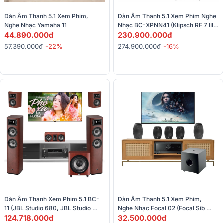
Dàn Âm Thanh 5.1 Xem Phim, 
Dàn Âm Thanh 5.1 Xem Phim Nghe 
Nghe Nhạc Yamaha 11 
Nhạc BC-XPNN41 (Klipsch RF 7 III, 
44.890.000đ
RP-502S II, RC 64III, RP-1200SW, 
230.900.000đ
Denon AVC-X8500HA)
57.390.000đ
-22%
274.900.000đ
-16%
Dàn Âm Thanh Xem Phim 5.1 BC-
Dàn Âm Thanh 5.1 Xem Phim, 
11 (JBL Studio 680, JBL Studio 
Nghe Nhạc Focal 02 (Focal Sib 
610, JBL STUDIO 625C, Denon 
124.718.000đ
EVO 5.1, Yamaha RX V4A)
32.500.000đ