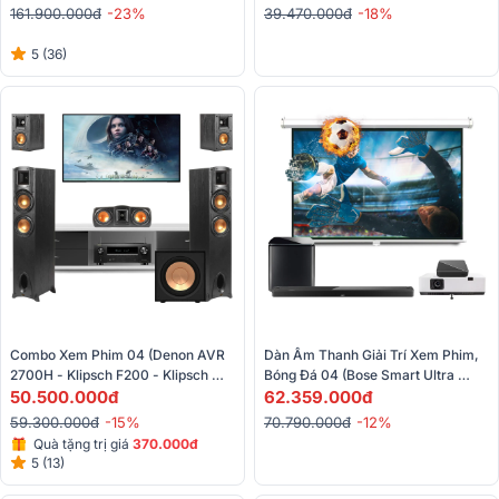
AVC-X4800H, BL Studio 660P)
161.900.000đ
-23%
39.470.000đ
-18%
5 (36)
Combo Xem Phim 04 (Denon AVR 
Dàn Âm Thanh Giải Trí Xem Phim, 
2700H - Klipsch F200 - Klipsch 
Bóng Đá 04 (Bose Smart Ultra 
C200 - Klipsch B100 - R101SW)
50.500.000đ
Soundbar, Bose Bass Module 700, 
62.359.000đ
SMX MX - L351X,…)
59.300.000đ
-15%
70.790.000đ
-12%
Quà tặng trị giá
370.000đ
5 (13)