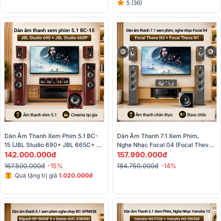
5 (36)
Dàn Âm Thanh Xem Phim 5.1 BC-
Dàn Âm Thanh 7.1 Xem Phim, 
15 (JBL Studio 690+ JBL 665C+ 
Nghe Nhạc Focal 04 (Focal Theva 
JBL 610+ JBL Studio 660P+ 
142.000.000đ
N3, Focal Theva N1, Focal Center 
157.990.000đ
Denon AVC X4700H)
Theva,...)
167.500.000đ
-15%
184.750.000đ
-14%
Quà tặng trị giá
1.020.000đ