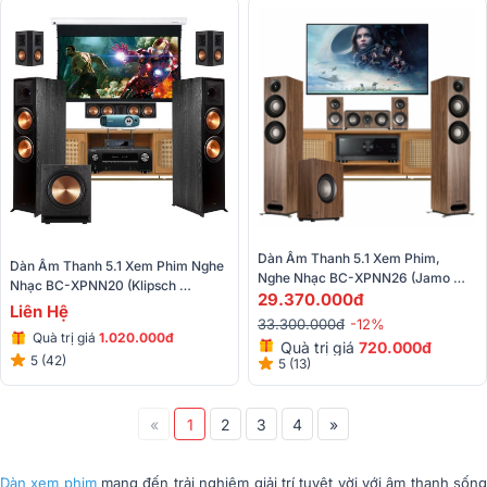
Dàn Âm Thanh 5.1 Xem Phim, 
Dàn Âm Thanh 5.1 Xem Phim Nghe 
Nghe Nhạc BC-XPNN26 (Jamo 
Nhạc BC-XPNN20 (Klipsch 
S807 HCS+ Jamo S808+ Yamaha 
29.370.000đ
8000F+Denon AVR 
Liên Hệ
RX-V4A)
33.300.000đ
-12%
X3700H+BenQ TK800M...)
Quà trị giá
1.020.000đ
Quà trị giá
720.000đ
5 (42)
5 (13)
«
1
2
3
4
»
Dàn xem phim
mang đến trải nghiệm giải trí tuyệt vời với âm thanh sốn