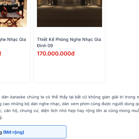
ghe Nhạc Gia
Thiết Kế Phòng Nghe Nhạc Gia
Đình 09
đ
170.000.000đ
àn karaoke chúng ta có thể thấy tại bất cứ không gian giải trí trong m
àng cao những bộ dàn nghe nhạc, dàn xem phim cũng được người dùng q
ực, căn hộ, chung cư, diện tích nhỏ hẹp hay rộng lớn ai cũng mong m
ỹ.
ng
(Mở rộng)