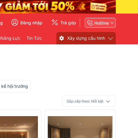
ng
Đăng nhập
Trả góp
Hotline
 Năng Lực
Tin Tức
Xây dựng cấu hình
 kế hội trường
Sắp xếp theo:
Nổi bật