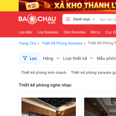
Danh mục
Loa Kéo
Loa Karaoke
Dàn Karaoke
Micro
Cục Đ
›
›
Thiết Kế Phòng
Trang Chủ
Thiết Kế Phòng Karaoke
Lọc
Hãng
Loại thiết kế
Mẫu phò
Thiết kế phòng kinh doanh
Thiết kế phòng karaoke gi
Thiết kế phòng nghe nhạc