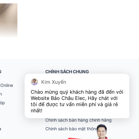
G
CHÍNH SÁCH CHUNG
Kim Xuyến
Online
Khách hàng doanh nghiệp (B2B)
Chào mừng quý khách hàng đã đến với 
n
Chính sách bảo hành
Website Bảo Châu Elec, Hãy chát với 
góp
Chính sách đổi trả
tôi để được tư vấn miễn phí và giá rẻ 
nhất!
Chính sách vận chuyển
Chính sách bán hàng chính hãng
ia
Chính sách bảo mật thông tin