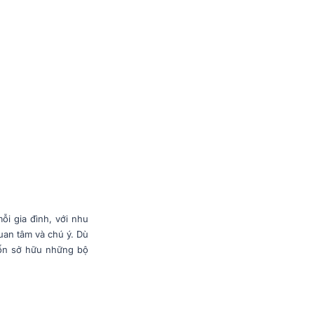
ỗi gia đình, với nhu
uan tâm và chú ý. Dù
uốn sở hữu những bộ