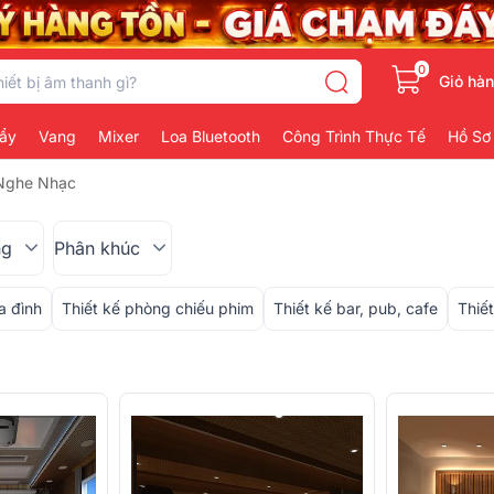
0
Giỏ hà
ẩy
Vang
Mixer
Loa Bluetooth
Công Trình Thực Tế
Hồ Sơ
 Nghe Nhạc
ng
Phân khúc
a đình
Thiết kế phòng chiếu phim
Thiết kế bar, pub, cafe
Thiết