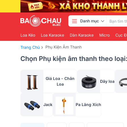
Danh mục
Loa Kéo
Loa Karaoke
Dàn Karaoke
Micro
Cục Đ
›
Phụ Kiện Âm Thanh
Trang Chủ
Chọn Phụ kiện âm thanh theo loại
Giá Loa - Chân
Dây loa
Loa
Jack
Pa Lăng Xích