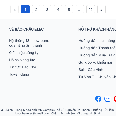
«
1
2
3
4
5
...
12
»
VỀ BẢO CHÂU ELEC
HỖ TRỢ KHÁCH HÀN
Hệ thống 18 showroom,
Hướng dẫn mua hàng 
cửa hàng âm thanh
Hướng dẫn Thanh toá
Giới thiệu công ty
Hướng dẫn Mua Trả 
Hồ sơ Năng lực
Gửi góp ý, khiếu nại
Tin tức Bảo Châu
Build Cấu Hình
Tuyển dụng
Tư Vấn Từ Chuyên G
 Địa chỉ: Tầng 6, tòa nhà MD Complex, số 68 Nguyễn Cơ Thạch, Phường Từ Liêm, Th
baochauelec@gmail.com. Chịu trách nhiệm nội dung: Nhật Lệ.