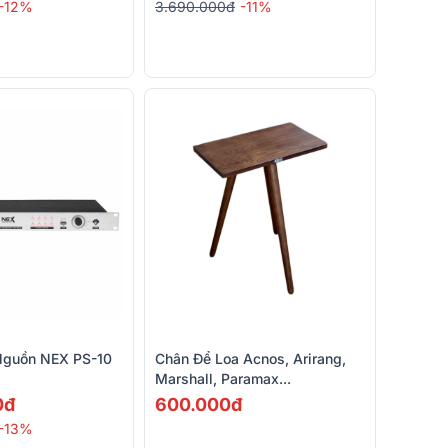
-12%
3.690.000đ
-11%
Nguồn NEX PS-10
Chân Để Loa Acnos, Arirang,
Marshall, Paramax...
0đ
600.000đ
-13%