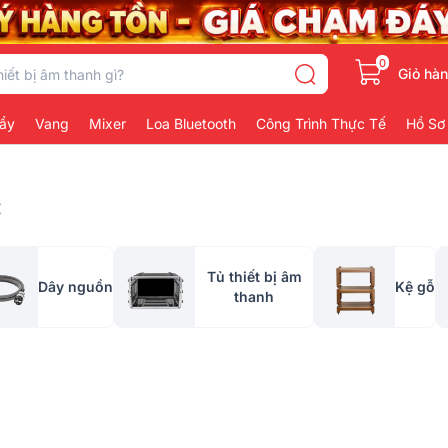
0
Giỏ hà
ẩy
Vang
Mixer
Loa Bluetooth
Công Trình Thực Tế
Hồ Sơ
:
Tủ thiết bị âm
Dây nguồn
Kệ gỗ
thanh