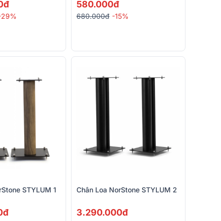
0đ
580.000đ
-29%
680.000đ
-15%
rStone STYLUM 1
Chân Loa NorStone STYLUM 2
0đ
3.290.000đ