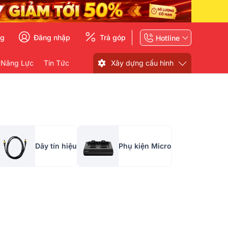
ng
Đăng nhập
Trả góp
Hotline
 Năng Lực
Tin Tức
Xây dựng cấu hình
Dây tín hiệu
Phụ kiện Micro