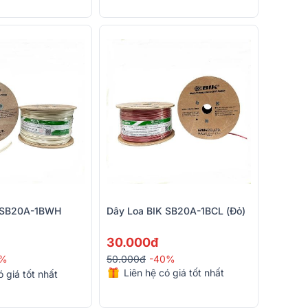
K SB20A-1BWH
Dây Loa BIK SB20A-1BCL (Đỏ)
30.000đ
8%
50.000đ
-40%
Liên hệ có giá tốt nhất
ó giá tốt nhất