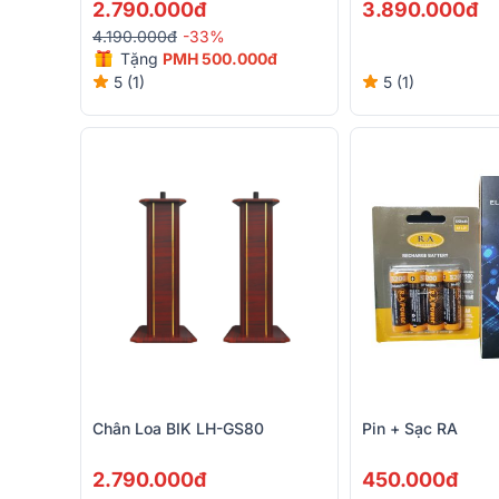
2.790.000đ
3.890.000đ
4.190.000đ
-33%
Tặng
PMH 500.000đ
5 (1)
5 (1)
Chân Loa BIK LH-GS80
Pin + Sạc RA
2.790.000đ
450.000đ