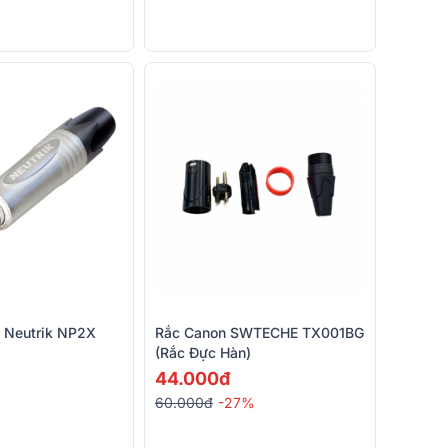
n Neutrik NP2X
Rắc Canon SWTECHE TX001BG
(rắc Đực Hàn)
44.000đ
60.000đ
-27%