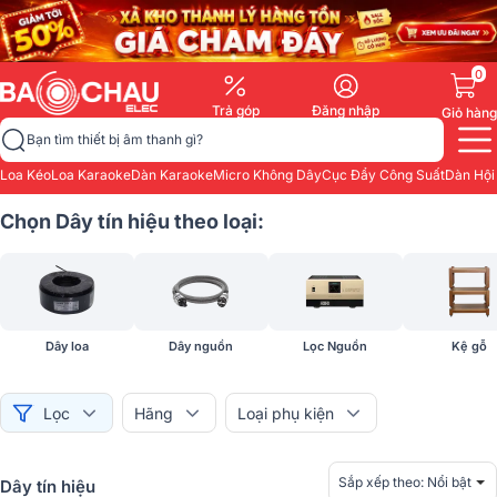
0
Trả góp
Đăng nhập
Giỏ hàng
Bạn tìm thiết bị âm thanh gì?
Loa Kéo
Loa Karaoke
Dàn Karaoke
Micro Không Dây
Cục Đẩy Công Suất
Dàn Hội
Chọn Dây tín hiệu theo loại:
Dây loa
Dây nguồn
Lọc Nguồn
Kệ gỗ
Lọc
Hãng
Loại phụ kiện
Sắp xếp theo:
Nổi bật
Dây tín hiệu