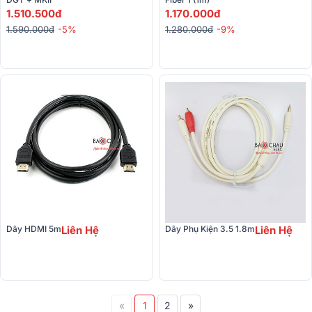
1.510.500đ
1.170.000đ
1.590.000đ
-5%
1.280.000đ
-9%
Dây HDMI 5m
Liên Hệ
Dây Phụ Kiện 3.5 1.8m
Liên Hệ
«
1
2
»