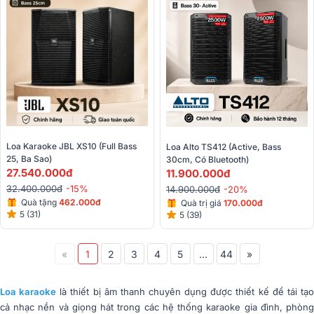
Loa Karaoke JBL XS10 (full Bass 
Loa Alto TS412 (Active, Bass 
25, Ba Sao)
30cm, Có Bluetooth)
27.540.000đ
11.900.000đ
32.400.000đ
-15%
14.900.000đ
-20%
Quà tặng
462.000đ
Quà trị giá
170.000đ
5 (31)
5 (39)
«
1
2
3
4
5
...
44
»
Loa karaoke
là thiết bị âm thanh chuyên dụng được thiết kế để tái tạ
cả nhạc nền và giọng hát trong các hệ thống karaoke gia đình, phòng