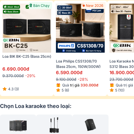
Bán Chạy
New 2026
Loa BIK BK-C25 (Bass 25cm)
Loa Philips CSS1308/70 
Loa Karaoke N
(Bass 25cm, 150W/300W)
S312 (Bass 3
6.690.000đ
6.590.000đ
16.900.00
9.370.000đ
-29%
9.100.000đ
-28%
23.700.000đ
Quà 
trị giá 
330.000đ
Quà trị giá
4.3 (3)
5 (6)
5 (10)
Chọn Loa karaoke theo loại: