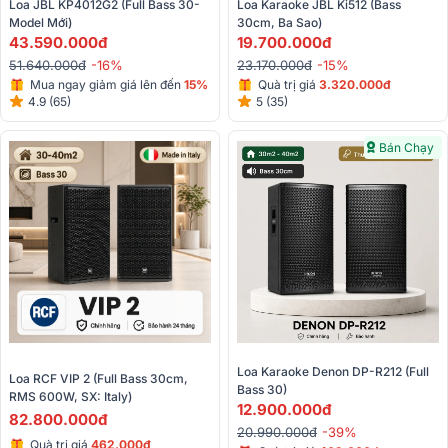
Loa JBL KP4012G2 (full Bass 30- 
Loa Karaoke JBL Ki512 (bass 
Model Mới)
30cm, Ba Sao)
43.590.000đ
19.700.000đ
51.640.000đ
-16%
23.170.000đ
-15%
Mua ngay giảm giá lên đến
15%
Quà trị giá
3.320.000đ
4.9 (65)
5 (35)
Bán Chạy
Loa Karaoke Denon DP-R212 (Full 
Loa RCF VIP 2 (Full Bass 30cm, 
Bass 30)
RMS 600W, SX: Italy)
12.900.000đ
82.800.000đ
20.990.000đ
-39%
Quà trị giá
462.000đ