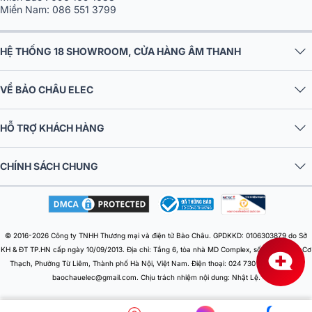
Miền Nam:
086 551 3799
là độ bền, khả năng chịu tải lâu dài, độ phủ âm rộng và ổn định khi hoạt
động liên tục.
HỆ THỐNG 18 SHOWROOM, CỬA HÀNG ÂM THANH
Vậy, khi chọn loa karaoke, đừng bắt đầu bằng câu hỏi “loa nào mạnh
nhất”, mà hãy trả lời 4 câu hỏi quan trọng sau:
VỀ BẢO CHÂU ELEC
Phòng bao nhiêu mét vuông?
Hát là chính hay nghe nhạc cũng nhiều?
HỖ TRỢ KHÁCH HÀNG
Thích tiếng mềm, dễ hát hay tiếng khỏe, sôi động?
Ngân sách thực tế là bao nhiêu?
CHÍNH SÁCH CHUNG
Khi trả lời đúng những câu hỏi này, bạn sẽ dễ dàng tìm ra mẫu loa phù
hợp nhất, giúp tối ưu hiệu quả và tăng sự hài lòng sau khi mua.
© 2016-2026 Công ty TNHH Thương mại và điện tử Bảo Châu. GPDKKD: 0106303879 do Sở
KH & ĐT TP.HN cấp ngày 10/09/2013. Địa chỉ: Tầng 6, tòa nhà MD Complex, số 68 Nguyễn Cơ
Thạch, Phường Từ Liêm, Thành phố Hà Nội, Việt Nam. Điện thoại: 024 730 10 255. Email:
baochauelec@gmail.com. Chịu trách nhiệm nội dung: Nhật Lệ.