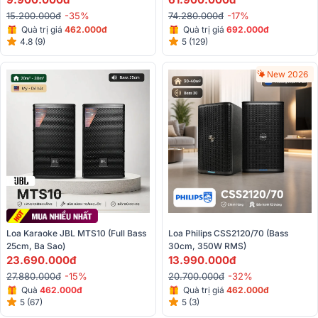
15.200.000đ
-35%
74.280.000đ
-17%
Quà trị giá
462.000đ
Quà trị giá
692.000đ
4.8 (9)
5 (129)
New 2026
Loa Karaoke JBL MTS10 (Full Bass 
Loa Philips CSS2120/70 (Bass 
25cm, Ba Sao)
30cm, 350W RMS)
23.690.000đ
13.990.000đ
27.880.000đ
-15%
20.700.000đ
-32%
Quà
462.000đ
Quà trị giá
462.000đ
5 (67)
5 (3)