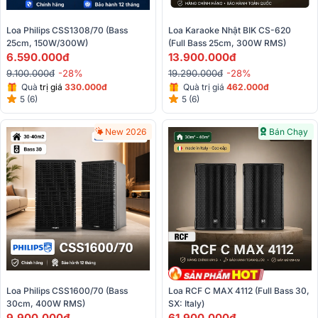
Loa Philips CSS1308/70 (Bass 
Loa Karaoke Nhật BIK CS-620 
25cm, 150W/300W)
(Full Bass 25cm, 300W RMS)
6.590.000đ
13.900.000đ
9.100.000đ
-28%
19.290.000đ
-28%
Quà
trị giá
330.000đ
Quà trị giá
462.000đ
5 (6)
5 (6)
New 2026
Bán Chạy
Loa Philips CSS1600/70 (Bass 
Loa RCF C MAX 4112 (full Bass 30, 
30cm, 400W RMS)
SX: Italy)
9.900.000đ
61.900.000đ