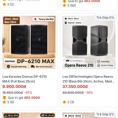
Quà trị giá
462.000đ
5 (2)
5 (92)
Trả Góp 0%
Loa Karaoke Domus DP-6210 
Loa DBTechnologies Opera Reevo 
MAX (Full Bass 25cm)
210 (Bass Đôi 25cm, Active, Made 
9.900.000đ
In Italy, Từ Neo)
37.350.000đ
16.650.000đ
-41%
43.600.000đ
-14%
Quà trị giá
462.000đ
5 (6)
5 (3)
Trả Góp 0%