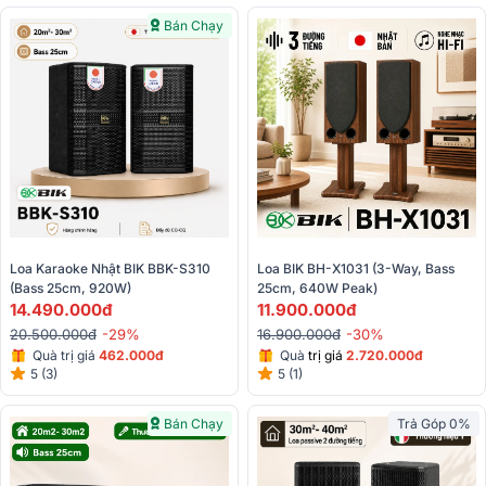
Bán Chạy
Loa Karaoke Nhật BIK BBK-S310 
Loa BIK BH-X1031 (3-Way, Bass 
(Bass 25cm, 920W)
25cm, 640W Peak)
14.490.000đ
11.900.000đ
20.500.000đ
-29%
16.900.000đ
-30%
Quà trị giá
462.000đ
Quà
trị giá
2.72
0.000đ
5 (3)
5 (1)
Bán Chạy
Trả Góp 0%