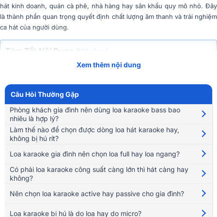
hát kinh doanh, quán cà phê, nhà hàng hay sân khấu quy mô nhỏ. Đây
là thành phần quan trọng quyết định chất lượng âm thanh và trải nghiệm
ca hát của người dùng.
Tóm Tắt Nội Dung
(Mở rộng)
Xem thêm nội dung
Khác với loa nghe nhạc thông thường, loa karaoke được tối ưu để thể
hiện giọng hát rõ ràng, âm trung sáng, âm lượng lớn và khả năng hoạt
động ổn định trong thời gian dài. Nhờ đó, giọng ca trở nên nổi bật hơn
Câu Hỏi Thường Gặp
trên nền nhạc, hạn chế hiện tượng méo tiếng khi mở âm lượng cao và
Phòng khách gia đình nên dùng loa karaoke bass bao
mang lại cảm giác hát nhẹ, dễ chịu.
nhiêu là hợp lý?
Làm thế nào để chọn được dòng loa hát karaoke hay,
không bị hú rít?
Loa karaoke gia đình nên chọn loa full hay loa ngang?
Có phải loa karaoke công suất càng lớn thì hát càng hay
không?
Nên chọn loa karaoke active hay passive cho gia đình?
Loa karaoke bị hú là do loa hay do micro?