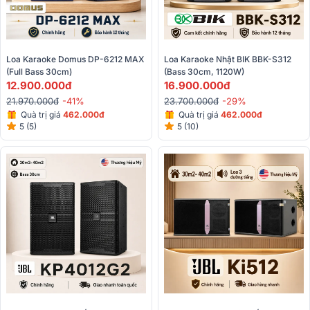
Loa Karaoke Domus DP-6212 MAX 
Loa Karaoke Nhật BIK BBK-S312 
(Full Bass 30cm)
(Bass 30cm, 1120W)
12.900.000đ
16.900.000đ
21.970.000đ
-41%
23.700.000đ
-29%
Quà trị giá
462.000đ
Quà trị giá
462.000đ
5 (5)
5 (10)