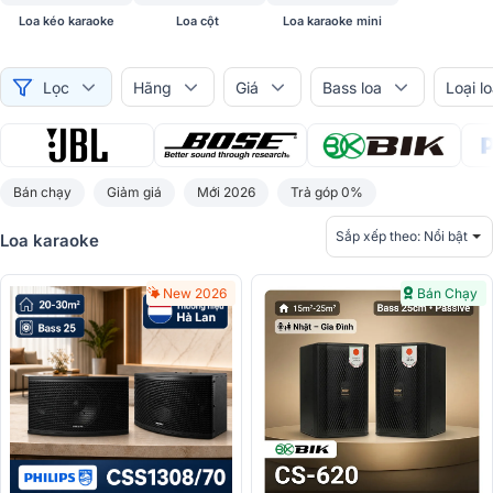
Loa kéo karaoke
Loa cột 
Loa karaoke mini
Lọc
Hãng
Giá
Bass loa
Loại l
Bán chạy
Giảm giá
Mới 2026
Trả góp 0%
Sắp xếp theo:
Nổi bật
Loa karaoke
New 2026
Bán Chạy