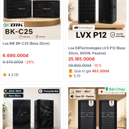
Loa BIK BK-C25 (Bass 25cm)
Loa DBTechnologies LVX P12 (Bass 
30cm, 800W, Passive)
6.690.000đ
25.185.000đ
9.370.000đ
-29%
29.800.000đ
-15%
Quà trị giá
462.000đ
4.3 (3)
5 (1)
Bán Chạy