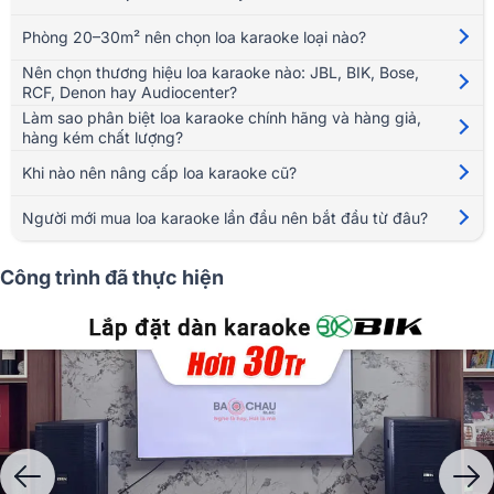
Phòng 20–30m² nên chọn loa karaoke loại nào?
Nên chọn thương hiệu loa karaoke nào: JBL, BIK, Bose,
RCF, Denon hay Audiocenter?
Một chiếc
loa karaoke chất lượng
không chỉ tái tạo âm thanh trung thực
Làm sao phân biệt loa karaoke chính hãng và hàng giả,
mà còn sở hữu độ bền cao, khả năng chịu công suất lớn và đáp ứng tốt
hàng kém chất lượng?
các dải tần từ âm trầm mạnh mẽ đến âm cao chi tiết. Đây là yếu tố giúp
hệ thống karaoke duy trì hiệu suất ổn định trong quá trình sử dụng liên
Khi nào nên nâng cấp loa karaoke cũ?
tục.
Người mới mua loa karaoke lần đầu nên bắt đầu từ đâu?
Công trình đã thực hiện