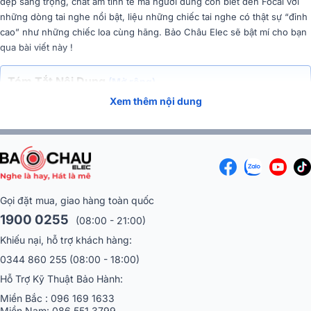
đẹp sang trọng, chất âm tinh tế mà người dùng còn biết đến Focal với
những dòng tai nghe nổi bật, liệu những chiếc tai nghe có thật sự “đỉnh
cao” như những chiếc loa cùng hãng. Bảo Châu Elec sẽ bật mí cho bạn
qua bài viết này !
Tóm Tắt Nội Dung
(Mở rộng)
Xem thêm nội dung
Gọi đặt mua, giao hàng toàn quốc
1900 0255
(08:00 - 21:00)
Khiếu nại, hỗ trợ khách hàng:
0344 860 255
(08:00 - 18:00)
Hỗ Trợ Kỹ Thuật Bảo Hành:
Tai nghe Focal của nước nào ?
Miền Bắc :
096 169 1633
Miền Nam:
086 551 3799