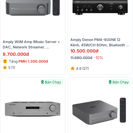
Amply Denon PMA-600NE (2 
Amply WiiM Amp (Music Server + 
Kênh, 45W/CH 8Ohm, Bluetooth 
DAC, Network Streamer, 
4.2)
10.500.000đ
Bluetooth, Wi-Fi, AirPlay 2, 
9.700.000đ
11.680.000đ
-10%
Chromecast)
Tặng
PMH 1.300.000đ
5 (1)
4.9 (27)
Bán Chạy
Bán Chạy