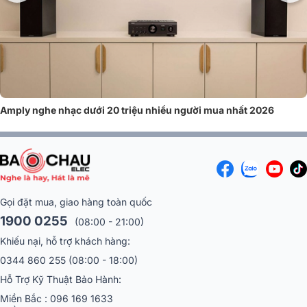
chuyền hiện đại, cung cấp hiệu suất tốt và độ ổn định.
Công suất vượt trội
Amply là thiết bị khuếch đại tín hiệu âm thanh từ nguồn gốc cho ra âm
thanh lớn và hay hơn từ loa. Sản phẩm thường được trang bị mức công
suất lớn, cho phép tạo ra âm thanh mạnh mẽ và sắc nét, phù hợp chơi
nhạc ở mức âm lượng cao hoặc trong các phòng lớn.
Amply nghe nhạc dưới 20 triệu nhiều người mua nhất 2026
Gọi đặt mua, giao hàng toàn quốc
1900 0255
(08:00 - 21:00)
Khiếu nại, hỗ trợ khách hàng:
0344 860 255
(08:00 - 18:00)
Hỗ Trợ Kỹ Thuật Bảo Hành:
Miền Bắc :
096 169 1633