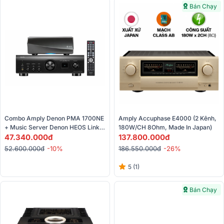
Bán Chạy
Combo Amply Denon PMA 1700NE 
Amply Accuphase E4000 (2 Kênh, 
+ Music Server Denon HEOS Link 
180W/CH 8Ohm, Made In Japan)
HS2
47.340.000đ
137.800.000đ
52.600.000đ
-10%
186.550.000đ
-26%
5 (1)
Bán Chạy