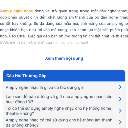
Amply nghe nhạc
đóng vai trò quan trọng trong một dàn nghe nhạc,
góp phần quyết định đến chất lượng âm thanh của bộ dàn nghe nhạc
có tốt hay không. Sự đa dạng của mẫu mã, tính năng của amply nghe
nhạc khiến bạn như rơi vào mê cung, khó chọn lựa một sản phẩm phù
hợp. Bảo Châu Elec gửi đến bạn những thông tin chi tiết nhất về thiết bị
được mệnh danh trái tim” của
dàn nghe nhạc
này!
Tóm Tắt Nội Dung
(Mở rộng)
Xem thêm nội dung
Đánh giá tổng quan về amply nghe nhạc
Câu Hỏi Thường Gặp
Amply nghe nhạc là thiết bị không thể thiếu, không chỉ đóng vai trò
cung cấp công suất mà còn hoàn thiện và tinh chỉnh các tín hiệu, hiệu
Amply nghe nhạc là gì và có tác dụng gì?
ứng âm thanh để người nghe có trải nghiệm giải trí hoàn hảo.
Làm sao để bảo dưỡng và giữ cho amply nghe nhạc luôn
hoạt động tốt?
Hiệu suất mạnh mẽ, tính năng thông minh và tái tạo âm thanh một cách
Tôi có thể sử dụng amply nghe nhạc cho hệ thống home
chân thực, kết nối linh hoạt là ưu điểm nổi bật của amply. Các sản phẩm
theater không?
đều sở hữu vẻ ngoài nhỏ gọn, chế tác sang trọng phù hợp nhiều phong
Amply nghe nhạc có thể sử dụng cho hệ thống âm thanh
cách nội thất đa dạng.
đa phòng không?