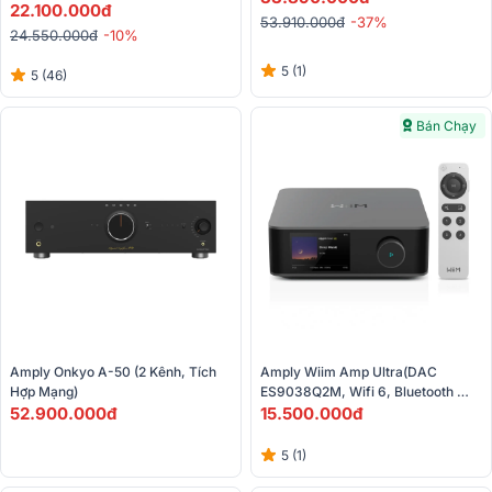
Wifi, Airplay 2, Heos, Optical, 
22.100.000đ
53.910.000đ
-37%
Hires)
24.550.000đ
-10%
5 (1)
5 (46)
Bán Chạy
Amply Onkyo A-50 (2 Kênh, Tích 
Amply Wiim Amp Ultra(DAC 
Hợp Mạng)
ES9038Q2M, Wifi 6, Bluetooth 
52.900.000đ
5.3, Chromecast, Spotify)
15.500.000đ
5 (1)