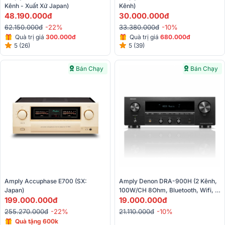
Kênh - Xuất Xứ Japan)
Kênh)
48.190.000đ
30.000.000đ
62.150.000đ
-22%
33.380.000đ
-10%
Quà trị giá
3
00.000đ
Quà trị giá
680.000đ
5 (26)
5 (39)
Bán Chạy
Bán Chạy
Amply Accuphase E700 (SX: 
Amply Denon DRA-900H (2 Kênh, 
Japan)
100W/CH 8Ohm, Bluetooth, Wifi, 
199.000.000đ
Heos, Airplay 2, HDMI, Optical)
19.000.000đ
255.270.000đ
-22%
21.110.000đ
-10%
Quà tặng 600k