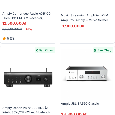
Amply Cambridge Audio AXR100 
Music Streaming Amplifier WiiM 
(Tích Hợp FM-AM Receiver)
Amp Pro (Amply + Music Server + 
12.590.000đ
DAC)
11.900.000đ
19.008.000đ
-34%
5 (33)
Bán Chạy
Bán Chạy
Amply JBL SA550 Classic
Amply Denon PMA-900HNE (2 
Kênh, 85W/CH 4Ohm, Bluetooth, 
33.890.000đ