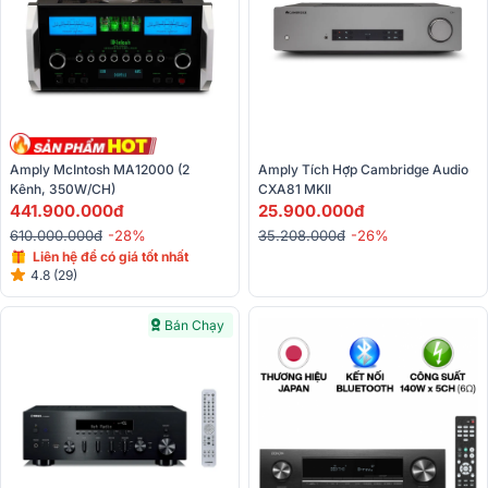
Amply McIntosh MA12000 (2 
Amply Tích Hợp Cambridge Audio 
Kênh, 350W/CH)
CXA81 MKII 
441.900.000đ
25.900.000đ
610.000.000đ
-28%
35.208.000đ
-26%
Liên hệ để có giá tốt nhất
4.8 (29)
Bán Chạy