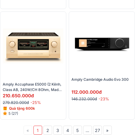
Amply Cambridge Audio Evo 300
Amply Accuphase E5000 (2 Kênh, 
Class AB, 240W/CH 8Ohm, Made 
112.000.000đ
In Japan)
210.650.000đ
146.232.000đ
-23%
279.820.000đ
-25%
Quà tặng 600k
5 (27)
«
1
2
3
4
5
...
27
»