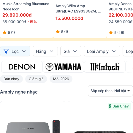
Music Streaming Bluesound 
Amply Denon
Amply Wiim Amp 
Node Icon
900HNE (2 Kê
Ultra(DAC ES9038Q2M, 
29.890.000đ
4Ohm, Bluetoot
22.100.00
Wifi 6, Bluetooth 5.3, 
15.500.000đ
Airplay 2, Heos
35.000.000đ
-15%
24.550.000đ
Chromecast, Spotify)
Hires)
5 (1)
5 (1)
5 (46)
Lọc
Hãng
Giá
Loại Amply
Loạ
Bán chạy
Giảm giá
Mới 2026
Sắp xếp theo:
Nổi bật
Amply nghe nhạc
Bán Chạy