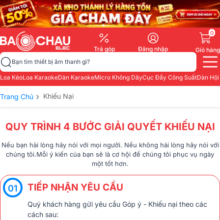
0
Trả góp
Đăng nhập
Giỏ hàng
Bạn tìm thiết bị âm thanh gì?
Loa Kéo
Loa Karaoke
Dàn Karaoke
Micro Không Dây
Cục Đẩy Công Suất
Dàn Hội
›
Khiếu Nại
Trang Chủ
QUY TRÌNH 4 BƯỚC GIẢI QUYẾT KHIẾU NẠI
Nếu bạn hài lòng hãy nói với mọi người. Nếu không hài lòng hãy nói với
chúng tôi.Mỗi ý kiến của bạn sẽ là cơ hội để chúng tôi phục vụ ngày
một tốt hơn.
TIẾP NHẬN YÊU CẦU
01
Quý khách hàng gửi yêu cầu Góp ý - Khiếu nại theo các
cách sau: