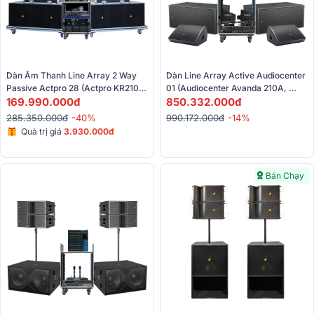
Dàn Âm Thanh Line Array 2 Way 
Dàn Line Array Active Audiocenter 
Passive Actpro 28 (Actpro KR210F 
01 (Audiocenter Avanda 210A, 
New, KR28F New, HT-2500, 
169.990.000đ
Audiocenter WM3210, Allen & 
850.332.000đ
FP10000Q, Live 1604,...)
Heath SQ6,…)
285.350.000đ
-40%
990.172.000đ
-14%
Quà trị giá
3.930.000đ
Bán Chạy