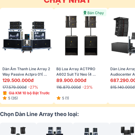
CHẠY NHẤT
Bán Chạy
Dàn Âm Thanh Line Array 2 
Bộ Loa Array ACTPRO 
Dàn Line Array
Way Passive Actpro 01( 
A602 Suit Từ Neo (4 
Audiocenter A
Actpro KR210F New, Actpro 
129.500.000đ
TopA602N + 2 Sub 
89.900.000đ
(Audiocenter 
687.290.0
KR28F New, Actpro 
A618SN) 
Avanda 218A,
177.579.000đ
-27%
116.870.000đ
-23%
815.140.000đ
QD4.13, Yamaha MG 10XU 
Live, BCE VIP
Giá KM 10 bộ Đặt Trước
...)
5 (35)
5 (1)
Chọn Dàn Line Array theo loại: