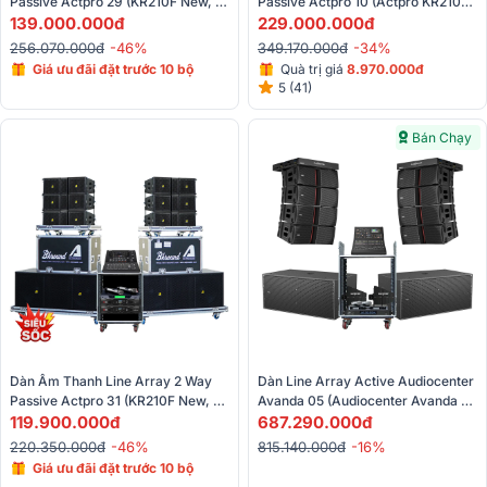
Passive Actpro 29 (KR210F New, 
Passive Actpro 10 (Actpro KR210F, 
KR28F New, UTA1802DSP, 
139.000.000đ
KR28F, PQM13 II, MEGA2500, Alto 
229.000.000đ
UTA1804DSP, Alto TMD16, VIP 
TMD16, BS-790s,..)
256.070.000đ
-46%
349.170.000đ
-34%
3000)
Giá ưu đãi đặt trước 10 bộ
Quà trị giá
8.970.000đ
5 (41)
Bán Chạy
Dàn Âm Thanh Line Array 2 Way 
Dàn Line Array Active Audiocenter 
Passive Actpro 31 (KR210F New, 
Avanda 05 (Audiocenter Avanda 
KR28F New, UTA1802DSP, 
119.900.000đ
210A, Avanda 218A, Midas M32R 
687.290.000đ
UTA1804DSP, Alto TMD16, BCE 
Live, BCE VIP6000...)
220.350.000đ
-46%
815.140.000đ
-16%
UGX12)
Giá ưu đãi đặt trước 10 bộ