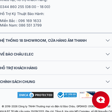
0344 860 255
(08:00 - 18:00)
Hỗ Trợ Kỹ Thuật Bảo Hành:
Miền Bắc :
096 169 1633
Miền Nam:
086 551 3799
HỆ THỐNG 18 SHOWROOM, CỬA HÀNG ÂM THANH
Cấu tạo hệ thống dàn âm thanh gồm một giá treo các loa đặt xếp gần
nhau cùng kích thước nhỏ gọn, cục đẩy công suất, vang số (mixer)...
VỀ BẢO CHÂU ELEC
Theo nguyên lý hoạt động của những chiếc loa khi được ghép lại sát
nhau thành hàng, cột thông thường sẽ tạo ra âm thanh hỗn độn, đấu
HỖ TRỢ KHÁCH HÀNG
phá lẫn nhau thế nhưng đối với loa Array thì hoàn toàn khác biệt. Được
thiết kế, sản xuất theo mô típ đồng đều, sắp xếp và phân bổ các dải tần
CHÍNH SÁCH CHUNG
cao, trung, trầm hợp lý nên âm thanh từ Line Array ghe rất chuẩn xác
như phát ra từ một chiếc loa vậy.
Đặc điểm và nguyên lý hoạt động của Loa
Line Array
© 2016-2026 Công ty TNHH Thương mại và điện tử Bảo Châu. GPDKKD: 0106303879 do Sở
KH & ĐT TP.HN cấp ngày 10/09/2013. Địa chỉ: Tầng 6, tòa nhà MD Complex, số 68 Nguyễn Cơ