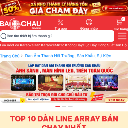
0
Trả góp
Đăng nhập
Giỏ hàng
Bạn tìm thiết bị âm thanh gì?
Loa Kéo
Loa Karaoke
Dàn Karaoke
Micro Không Dây
Cục Đẩy Công Suất
Dàn Hội
›
Dàn Âm Thanh Hội Trường, Sân Khấu, Sự Kiện
Trang Chủ
TOP 10 DÀN LINE ARRAY BÁN