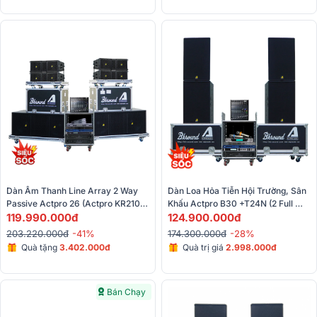
Dàn Âm Thanh Line Array 2 Way 
Dàn Loa Hỏa Tiễn Hội Trường, Sân 
Passive Actpro 26 (Actpro KR210F 
Khấu Actpro B30 +T24N (2 Full 
New, Actpro KR28F New, Actpro 
119.990.000đ
Array Bass Đôi 30 + 2 Sub Hơi 
124.900.000đ
QD4.13, Alto Live1604,...)
Bass Đôi 40, QD4.13...)
203.220.000đ
-41%
174.300.000đ
-28%
Quà tặng
3.402.000đ
Quà trị giá
2.998.000đ
Bán Chạy