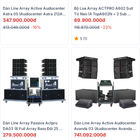
Dàn Line Array Active Audiocenter 
Bộ Loa Array ACTPRO A602 Suit 
Astra 05 (Audiocenter Astra 212A, 
Từ Neo (4 TopA602N + 2 Sub 
Audiocenter K-LA218-DSP, 
347.900.000đ
89.900.000đ
A618SN) 
Yamaha MG16XU...)
413.049.000đ
-16%
116.870.000đ
-23%
5 (1)
Dàn Line Array Passive Actpro 
Dàn Line Array Active Audiocenter 
DA03 (8 Full Array Bass Đôi 25 
Avanda 03 (Audiocenter Avanda 
HQL 210 + 2 Sub Hơi Bass Đôi 50 + 
279.500.000đ
210A, Audiocenter Avanda 218A, 
741.092.000đ
2 Đẩy...)
Audiocenter WM3210A…)