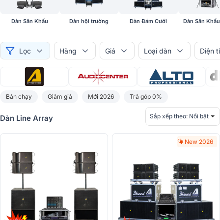
Dàn Sân Khấu
Dàn hội trường
Dàn Đám Cưới
Dàn Sân Khấu
Lọc
Hãng
Giá
Loại dàn
Diện t
Bán chạy
Giảm giá
Mới 2026
Trả góp 0%
Sắp xếp theo:
Nổi bật
Dàn Line Array
New 2026