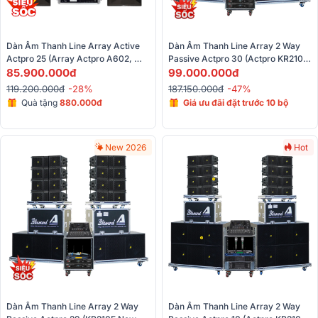
Dàn Âm Thanh Line Array Active 
Dàn Âm Thanh Line Array 2 Way 
Actpro 25 (Array Actpro A602, 
Passive Actpro 30 (Actpro KR210F 
Alto Truemix 800FX, Bksound 
85.900.000đ
New, KR28F New, UTA1802DSP, 
99.000.000đ
KP500, Bksound M200)
UTA1804DSP,...) 
119.200.000đ
-28%
187.150.000đ
-47%
Quà tặng
880.000đ
Giá ưu đãi đặt trước 10 bộ
New 2026
Hot
Dàn Âm Thanh Line Array 2 Way 
Dàn Âm Thanh Line Array 2 Way 