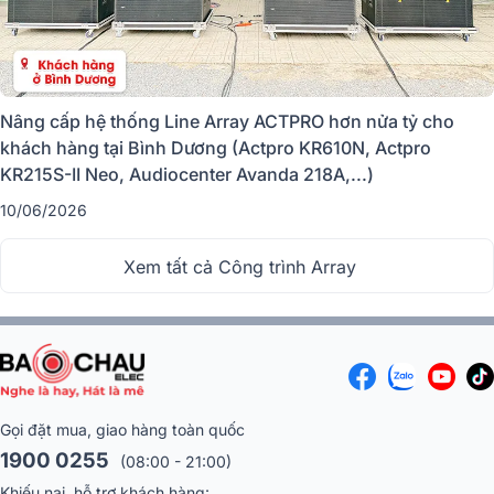
Dàn âm thanh line array là gì ?
Nâng cấp hệ thống Line Array ACTPRO hơn nửa tỷ cho
khách hàng tại Bình Dương (Actpro KR610N, Actpro
Dàn âm thanh Line Array hay theo cách gọi thông thường của mọi người
KR215S-II Neo, Audiocenter Avanda 218A,...)
là dàn array là một hệ thống các thiết bị loa phóng âm, cục đẩy công
suất, vang số, bàn mixer...được lắp đặt và kết nối từ nhiều chiếc loa đơn
10/06/2026
lẻ lại với nhau qua các khớp nối đặc biệt. Hệ thống loa được thiết kế
chuyên dụng cho việc khuếch đại âm thanh ở nhiều vị trí khác nhau,
Xem tất cả Công trình Array
khả năng phóng âm tốt và xa.
Gọi đặt mua, giao hàng toàn quốc
1900 0255
(08:00 - 21:00)
Khiếu nại, hỗ trợ khách hàng: