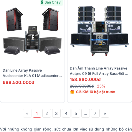
Bán Chạy
Dàn Âm Thanh Line Array Passive 
Dàn Line Array Passive 
Actpro 09 (6 Full Array Bass Đôi 
Audiocenter KLA 01 (Audiocenter 
20 KR608F + 2 Sub Hơi Bass Đôi 
158.880.000đ
K-LA210, K-LA218, WM3210A, 
688.520.000đ
50 + 2 Đẩy + Cros +...)
206.107.000đ
-23%
PD1000, PRO18.0, M32R Live, 
P48...)
Giá KM 10 bộ đặt trước
«
1
2
3
4
5
...
7
»
Với những không gian rộng, sức chứa lớn việc sử dụng những bộ dàn