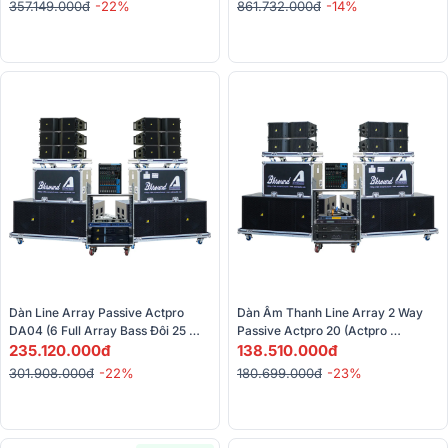
357.149.000đ
-22%
861.732.000đ
-14%
Dàn Line Array Passive Actpro 
Dàn Âm Thanh Line Array 2 Way 
DA04 (6 Full Array Bass Đôi 25 
Passive Actpro 20 (Actpro 
HQL 210 + 2 Sub Hơi Bass Đôi 50 + 
235.120.000đ
KR610F, Actpro KR628F, Actpro 
138.510.000đ
2 Đẩy...) 
QD4.13, Actpro TD2.18… )
301.908.000đ
-22%
180.699.000đ
-23%