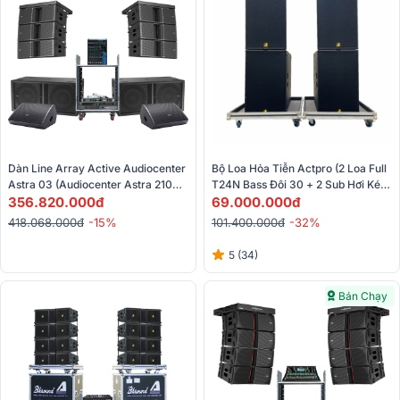
Dàn Line Array Active Audiocenter 
Bộ Loa Hỏa Tiễn Actpro (2 Loa Full 
Astra 03 (Audiocenter Astra 210A, 
T24N Bass Đôi 30 + 2 Sub Hơi Kép 
S3218A, WM3210A, Yamaha 
356.820.000đ
B30 40cm)
69.000.000đ
MG12XU,...)
418.068.000đ
-15%
101.400.000đ
-32%
5 (34)
Bán Chạy