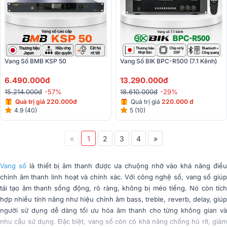
Vang Số BMB KSP 50
Vang Số BIK BPC-R500 (7.1 Kênh)
6.490.000đ
13.290.000đ
15.214.000đ
-57%
18.610.000đ
-29%
Quà trị giá 220.000đ
Quà trị giá
220.000 đ
4.9 (40)
5 (10)
«
1
2
3
4
»
Vang số
là thiết bị âm thanh được ưa chuộng nhờ vào khả năng điề
chỉnh âm thanh linh hoạt và chính xác. Với công nghệ số, vang số giúp
tái tạo âm thanh sống động, rõ ràng, không bị méo tiếng. Nó còn tích
hợp nhiều tính năng như hiệu chỉnh âm bass, treble, reverb, delay, giúp
người sử dụng dễ dàng tối ưu hóa âm thanh cho từng không gian và
nhu cầu sử dụng. Đặc biệt, vang số còn có khả năng chống hú rít, giảm