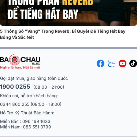
➣
Xem chi tiết:
Vang số Bksound X6 Luxury
5 Thông Số "Vàng" Trong Reverb: Bí Quyết Để Tiếng Hát Bay
Bổng Và Sắc Nét
➣
Xem thêm:
30+ các mẫu Vang số hay nhất hiện nay
Các thông số kỹ thuật chung của vang số
karaoke
Gọi đặt mua, giao hàng toàn quốc
1900 0255
(08:00 - 21:00)
-
Echo:
Khiếu nại, hỗ trợ khách hàng:
Sở hữu bộ lọc có băng thông từ: 4Hz-20.8Hz
0344 860 255
(08:00 - 18:00)
Vang cao hơn nhờ bộ lọc: 0- 1000Hz
Hỗ Trợ Kỹ Thuật Bảo Hành:
Độ vang tiếng: 0- 100%
Chậm trễ : 0- 500ms
Miền Bắc :
096 169 1633
Miền Nam:
086 551 3799
Echo lặp từ : 0-90%