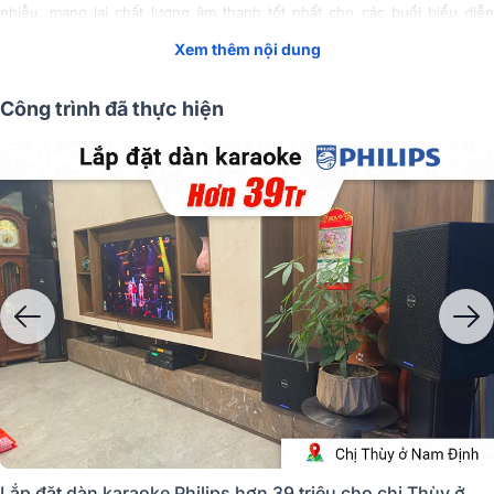
nhiễu, mang lại chất lượng âm thanh tốt nhất cho các buổi biểu diễn
hoặc sự kiện âm nhạc.
Xem thêm nội dung
Tóm Tắt Nội Dung
(Mở rộng)
Công trình đã thực hiện
Vang số là thiết bị không thể thiếu trong bộ dàn karaoke (Ảnh sản
phẩm: Vang số JBL VX9
)
Lắp đặt dàn karaoke Philips hơn 39 triệu cho chị Thùy ở