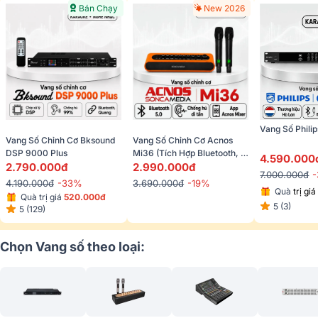
Bán Chạy
New 2026
Vang Số Phili
Vang Số Chỉnh Cơ Bksound 
Vang Số Chỉnh Cơ Acnos 
DSP 9000 Plus
Mi36 (tích Hợp Bluetooth, 
4.590.000
2.790.000đ
2.990.000đ
FM, Kèm 2 Micro) 
7.000.000đ
4.190.000đ
-33%
3.690.000đ
-19%
Quà 
trị giá
Quà trị giá 
520.000đ
5 (3)
5 (129)
Chọn Vang số theo loại: