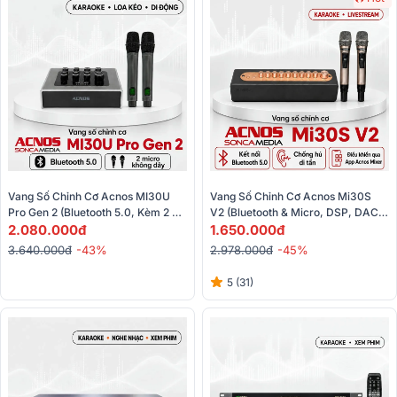
Vang Số Chỉnh Cơ Acnos MI30U 
Vang Số Chỉnh Cơ Acnos Mi30S 
Pro Gen 2 (Bluetooth 5.0, Kèm 2 
V2 (Bluetooth & Micro, DSP, DAC 
2.080.000đ
Micro) 
24bit, Kết Nối FM Ô Tô Hát 
1.650.000đ
Karaoke)
3.640.000đ
-43%
2.978.000đ
-45%
5 (31)