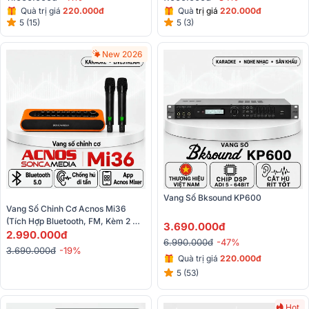
Quà trị giá
220.000đ
Quà
trị giá
220.000đ
5 (15)
5 (3)
New 2026
Vang Số Bksound KP600 
Vang Số Chỉnh Cơ Acnos Mi36 
(tích Hợp Bluetooth, FM, Kèm 2 
3.690.000đ
2.990.000đ
Micro) 
6.990.000đ
-47%
3.690.000đ
-19%
Quà trị giá
220.000đ
5 (53)
Hot