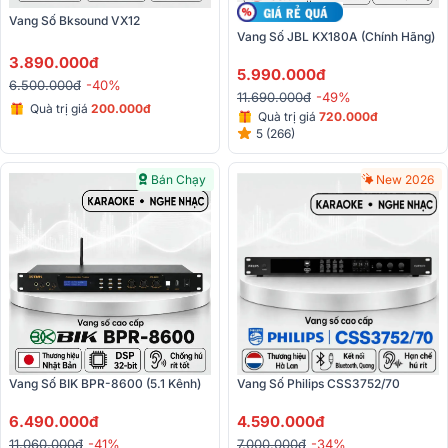
Vang Số Bksound VX12
Vang Số JBL KX180A (Chính Hãng)
3.890.000đ
5.990.000đ
6.500.000đ
-40%
11.690.000đ
-49%
Quà trị giá
200.000đ
Quà trị giá
720.000đ
5 (266)
Bán Chạy
New 2026
Vang Số BIK BPR-8600 (5.1 Kênh)
Vang Số Philips CSS3752/70
6.490.000đ
4.590.000đ
11.060.000đ
-41%
7.000.000đ
-34%