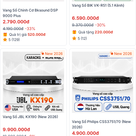
Vang Số BIK VK-R51 (5.1 Kênh)
Vang Số Chỉnh Cơ Bksound DSP 
9000 Plus
6.590.000đ
2.790.000đ
9.370.000đ
-30%
4.190.000đ
-33%
Quà tặng
220.000đ
Quà trị giá
520.000đ
5 (12)
5 (129)
New 2026
New 2026
Vang Số JBL KX190 (New 2026) 
Vang Số Philips CSS3751/70 (New 
2026)
9.900.000đ
4.900.000đ