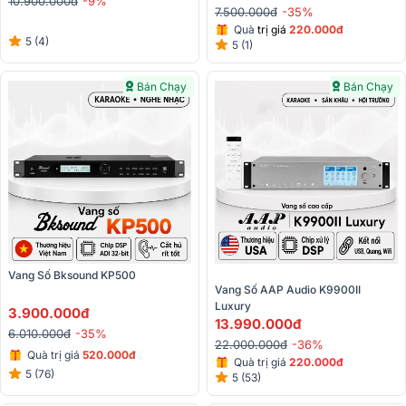
10.900.000đ
-9%
7.500.000đ
-35%
Quà
trị giá
220.000đ
5 (4)
5 (1)
Bán Chạy
Bán Chạy
Vang Số Bksound KP500
Vang Số AAP Audio K9900II 
Luxury
3.900.000đ
13.990.000đ
6.010.000đ
-35%
22.000.000đ
-36%
Quà trị giá
520.000đ
Quà trị giá
220.000đ
5 (76)
5 (53)