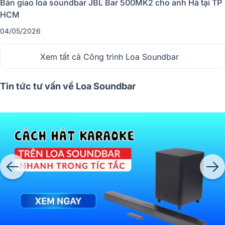
Bàn giao loa soundbar JBL Bar 500MK2 cho anh Hà tại TP
ở khả năng giả lập âm thanh vòm (surround) thông qua công nghệ xử lý
HCM
âm thanh tiên tiến. Nhờ đó, người dùng có thể tận hưởng hiệu ứng như
trong rạp chiếu phim ngay tại không gian sống của mình.
04/05/2026
Xem tất cả Công trình Loa Soundbar
Tin tức tư vấn về Loa Soundbar
2. Vì sao loa soundbar phổ biến trong hệ
thống giải trí gia đình?