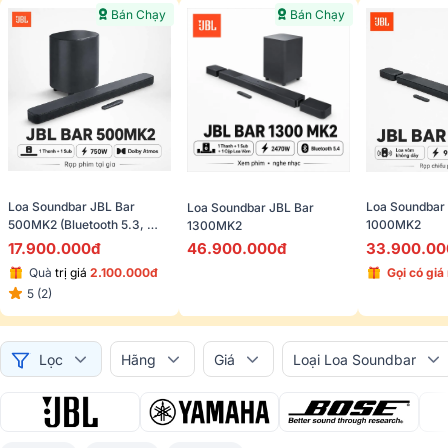
Bán Chạy
Bán Chạy
Loa Soundbar JBL Bar 
Loa Soundbar 
Loa Soundbar JBL Bar 
500MK2 (Bluetooth 5.3, 
1000MK2 
1300MK2
750W)
17.900.000đ
33.900.00
46.900.000đ
Quà 
trị giá 
2.100.000đ
Gọi có giá
5 (2)
Lọc
Hãng
Giá
Loại Loa Soundbar