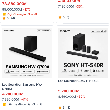
4.690.000đ
78.880.000đ
7.180.000đ
-35%
95.000.000đ
-17%
Gọi để có giá tốt nhất
5 (5)
5 (24)
Loa Soundbar Sony HT-S40R
Loa Soundbar Samsung HW-
Q700A
5.740.000đ
4.740.000đ
8.490.000đ
-32%
7.990.000đ
-41%
Liên hệ để có giá tốt nhất
5 (18)