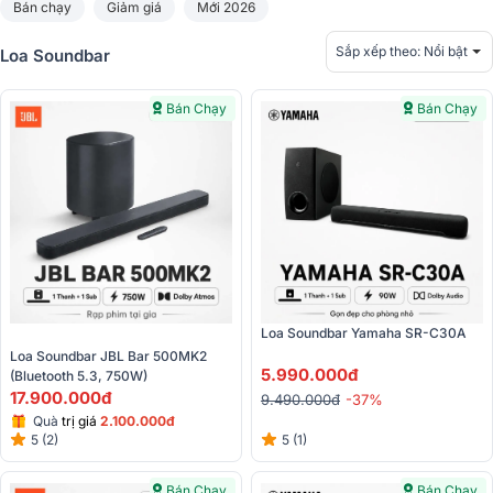
Bán chạy
Giảm giá
Mới 2026
Sắp xếp theo:
Nổi bật
Loa Soundbar
Bán Chạy
Bán Chạy
Loa Soundbar Yamaha SR-C30A
Loa Soundbar JBL Bar 500MK2 
5.990.000đ
(Bluetooth 5.3, 750W)
17.900.000đ
9.490.000đ
-37%
Quà
trị giá
2.100.000đ
5 (2)
5 (1)
Bán Chạy
Bán Chạy