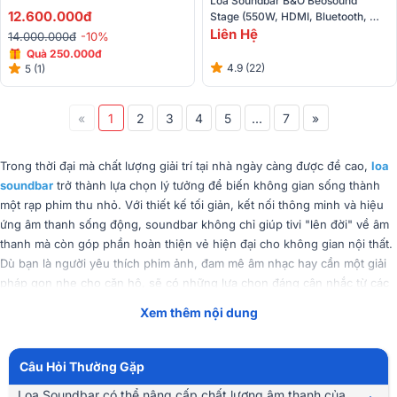
Loa Soundbar B&O Beosound 
12.600.000đ
Stage (550W, HDMI, Bluetooth, 
Wifi, Aux, BH 3 Năm)
Liên Hệ
14.000.000đ
-10%
Quà
250.000đ
4.9 (22)
5 (1)
«
1
2
3
4
5
...
7
»
Trong thời đại mà chất lượng giải trí tại nhà ngày càng được đề cao,
loa
soundbar
trở thành lựa chọn lý tưởng để biến không gian sống thành
một rạp phim thu nhỏ. Với thiết kế tối giản, kết nối thông minh và hiệu
ứng âm thanh sống động, soundbar không chỉ giúp tivi "lên đời" về âm
thanh mà còn góp phần hoàn thiện vẻ hiện đại cho không gian nội thất.
Dù bạn là người yêu thích phim ảnh, đam mê âm nhạc hay cần một giải
pháp gọn nhẹ cho căn hộ, sẽ có những lựa chọn đáng cân nhắc từ các
thương hiệu uy tín như JBL, Bose, Yamaha, Klipsch, Denon...
Xem thêm nội dung
Tóm Tắt Nội Dung
(Mở rộng)
Câu Hỏi Thường Gặp
Loa Soundbar có thể nâng cấp chất lượng âm thanh của