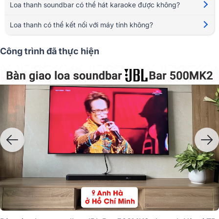
Loa thanh soundbar có thể hát karaoke được không?
Loa thanh có thể kết nối với máy tính không?
Công trình đã thực hiện
1. Loa soundbar là gì?
Loa soundbar là một dạng loa thanh dài, thiết kế nguyên khối hoặc gồm
nhiều thành phần nhỏ ghép lại, có nhiệm vụ tái tạo âm thanh sống động
cho các thiết bị phát như TV, máy chiếu, hay đầu phát đa phương tiện.
Khác với dàn âm thanh truyền thống gồm nhiều loa vệ tinh và ampli rời,
soundbar tích hợp nhiều củ loa trong một thân máy duy nhất, giúp tiết
kiệm không gian mà vẫn đảm bảo trải nghiệm âm thanh sống động, rõ
nét.
Điểm nổi bật của loa soundbar không chỉ nằm ở thiết kế hiện đại mà còn