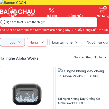
0
Trả góp
Đăng nhập
Giỏ hàng
Bạn tìm thiết bị âm thanh gì?
Loa Kéo
Loa Karaoke
Dàn Karaoke
Micro Không Dây
Cục Đẩy Công Suất
Dàn Hội
Lọc
Hãng
Loại tai nghe
Nguồn sử dụ
Sắp xếp theo:
Nổi bật
Tai nghe Alpha Works
Tai Nghe Không Dây Chống Ồn 
Alpha Works FLEX 680