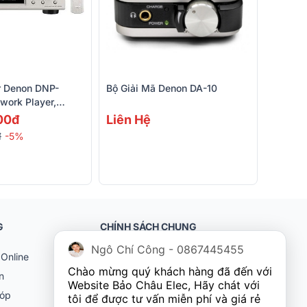
r Denon DNP-
Bộ Giải Mã Denon DA-10
work Player,
fi, Airplay)
00đ
Liên Hệ
đ
-5%
G
CHÍNH SÁCH CHUNG
Ngô Chí Công - 0867445455
Online
Khách hàng doanh nghiệp (B2B)
Chào mừng quý khách hàng đã đến với 
n
Chính sách bảo hành
Website Bảo Châu Elec, Hãy chát với 
góp
Chính sách đổi trả
tôi để được tư vấn miễn phí và giá rẻ 