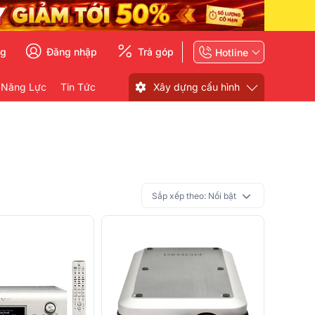
ng
Đăng nhập
Trả góp
Hotline
 Năng Lực
Tin Tức
Xây dựng cấu hình
Sắp xếp theo:
Nổi bật