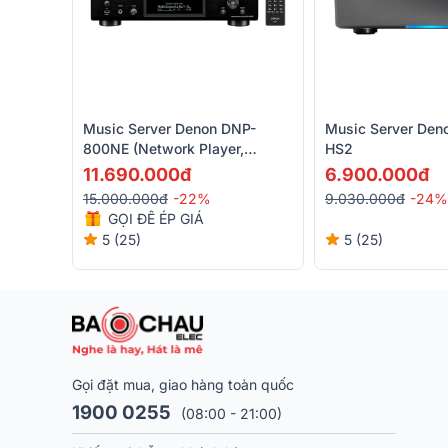
Music Server Denon DNP-
Music Server Den
800NE (Network Player,
HS2
Bluetooth, Wifi, Airplay 2)
11.690.000đ
6.900.000đ
15.000.000đ
-22%
9.030.000đ
-24%
GỌI ĐỂ ÉP GIÁ
5 (25)
5 (25)
Gọi đặt mua, giao hàng toàn quốc
1900 0255
(08:00 - 21:00)