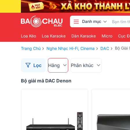
Danh mục
Loa Kéo
Loa Karaoke
Dàn Karaoke
Micro
Cục Đ
›
›
›
Bộ Giả
Trang Chủ
Nghe Nhạc Hi-Fi, Cinema
DAC
Lọc
Hãng
Phân khúc
Bộ giải mã DAC Denon