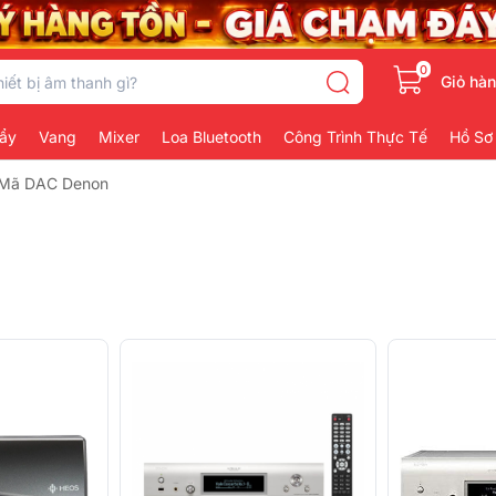
0
Giỏ hà
ẩy
Vang
Mixer
Loa Bluetooth
Công Trình Thực Tế
Hồ Sơ
i Mã DAC Denon