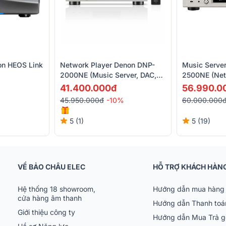
on HEOS Link
Network Player Denon DNP-
Music Serve
2000NE (Music Server, DAC,
2500NE (Net
Wifi, Airplay, Bluetooth)
Bluetooth, Wi
41.400.000đ
56.990.0
45.950.000đ
-10%
60.000.000
5 (1)
5 (19)
VỀ BẢO CHÂU ELEC
HỖ TRỢ KHÁCH HÀN
Hệ thống 18 showroom,
Hướng dẫn mua hàng 
cửa hàng âm thanh
Hướng dẫn Thanh toá
Giới thiệu công ty
Hướng dẫn Mua Trả 