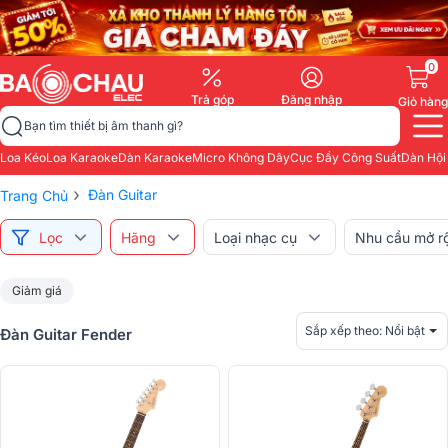
0
Trả góp
Đăng nhập
Giỏ hàng
Bạn tìm thiết bị âm thanh gì?
Loa Kéo
Loa Karaoke
Dàn Karaoke
Micro Không Dây
Cục Đẩy Công Suất
Dàn Hội
›
Đàn Guitar
Trang Chủ
Lọc
Hãng
Loại nhạc cụ
Nhu cầu mở r
Giảm giá
Sắp xếp theo:
Nổi bật
Đàn Guitar Fender