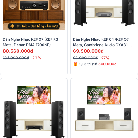
Dàn Nghe Nhạc KEF 07 (KEF R3 
Dàn Nghe Nhạc KEF 04 (KEF Q7 
Meta, Denon PMA 1700NE)
Meta, Cambridge Audio CXA81 
80.560.000đ
MKII)
69.900.000đ
104.900.000đ
-23%
96.080.000đ
-27%
Quà trị giá
300.000đ