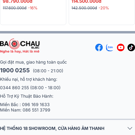
N800A)
98.790.000đ
PMA 1700NE)
114.500.000đ
117.600.000đ
-16%
142.500.000đ
-20%
Gọi đặt mua, giao hàng toàn quốc
1900 0255
(08:00 - 21:00)
Khiếu nại, hỗ trợ khách hàng:
0344 860 255
(08:00 - 18:00)
Hỗ Trợ Kỹ Thuật Bảo Hành:
Miền Bắc :
096 169 1633
Miền Nam:
086 551 3799
HỆ THỐNG 18 SHOWROOM, CỬA HÀNG ÂM THANH