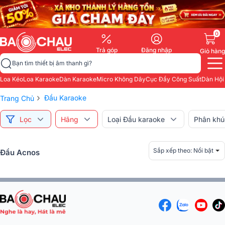
0
Trả góp
Đăng nhập
Giỏ hàng
Bạn tìm thiết bị âm thanh gì?
Loa Kéo
Loa Karaoke
Dàn Karaoke
Micro Không Dây
Cục Đẩy Công Suất
Dàn Hội
›
Đầu Karaoke
Trang Chủ
Lọc
Hãng
Loại Đầu karaoke
Phân khú
Sắp xếp theo:
Nổi bật
Đầu Acnos