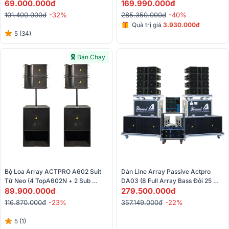
B30 40cm)
69.000.000đ
New, KR28F New, HT-2500, 
169.990.000đ
FP10000Q, Live 1604,...)
101.400.000đ
-32%
285.350.000đ
-40%
Quà trị giá
3.930.000đ
5 (34)
Bán Chạy
Bộ Loa Array ACTPRO A602 Suit 
Dàn Line Array Passive Actpro 
Từ Neo (4 TopA602N + 2 Sub 
DA03 (8 Full Array Bass Đôi 25 
89.900.000đ
A618SN) 
HQL 210 + 2 Sub Hơi Bass Đôi 50 + 
279.500.000đ
2 Đẩy...)
116.870.000đ
-23%
357.149.000đ
-22%
5 (1)