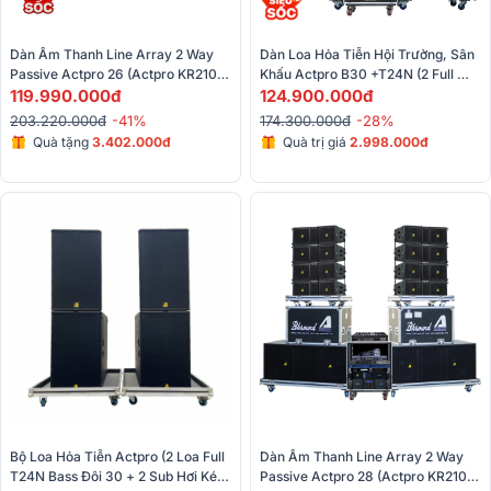
Dàn Âm Thanh Line Array 2 Way 
Dàn Loa Hỏa Tiễn Hội Trường, Sân 
Passive Actpro 26 (Actpro KR210F 
Khấu Actpro B30 +T24N (2 Full 
New, Actpro KR28F New, Actpro 
119.990.000đ
Array Bass Đôi 30 + 2 Sub Hơi 
124.900.000đ
QD4.13, Alto Live1604,...)
Bass Đôi 40, QD4.13...)
203.220.000đ
-41%
174.300.000đ
-28%
Quà tặng
3.402.000đ
Quà trị giá
2.998.000đ
Bộ Loa Hỏa Tiễn Actpro (2 Loa Full 
Dàn Âm Thanh Line Array 2 Way 
T24N Bass Đôi 30 + 2 Sub Hơi Kép 
Passive Actpro 28 (Actpro KR210F 