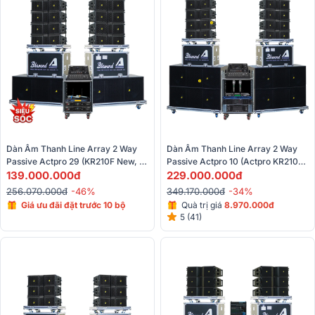
Dàn Âm Thanh Line Array 2 Way 
Dàn Âm Thanh Line Array 2 Way 
Passive Actpro 29 (KR210F New, 
Passive Actpro 10 (Actpro KR210F, 
KR28F New, UTA1802DSP, 
139.000.000đ
KR28F, PQM13 II, MEGA2500, Alto 
229.000.000đ
UTA1804DSP, Alto TMD16, VIP 
TMD16, BS-790s,..)
256.070.000đ
-46%
349.170.000đ
-34%
3000)
Giá ưu đãi đặt trước 10 bộ
Quà trị giá
8.970.000đ
5 (41)