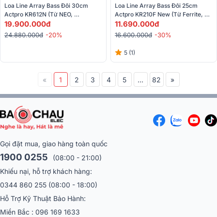
Loa Line Array Bass Đôi 30cm 
Loa Line Array Bass Đôi 25cm 
Actpro KR612N (Từ NEO, 
Actpro KR210F New (Từ Ferrite, 
1100W/4400W)
19.900.000đ
700/2800W)
11.690.000đ
24.880.000đ
-20%
16.600.000đ
-30%
5 (1)
«
1
2
3
4
5
...
82
»
Gọi đặt mua, giao hàng toàn quốc
1900 0255
(08:00 - 21:00)
Khiếu nại, hỗ trợ khách hàng:
0344 860 255
(08:00 - 18:00)
Hỗ Trợ Kỹ Thuật Bảo Hành:
Miền Bắc :
096 169 1633