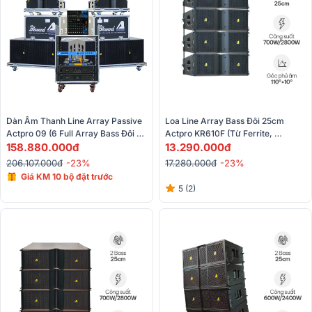
Dàn Âm Thanh Line Array Passive 
Loa Line Array Bass Đôi 25cm 
Actpro 09 (6 Full Array Bass Đôi 
Actpro KR610F (Từ Ferrite, 
20 KR608F + 2 Sub Hơi Bass Đôi 
158.880.000đ
700W/2800W)
13.290.000đ
50 + 2 Đẩy + Cros +...)
206.107.000đ
-23%
17.280.000đ
-23%
Giá KM 10 bộ đặt trước
5 (2)