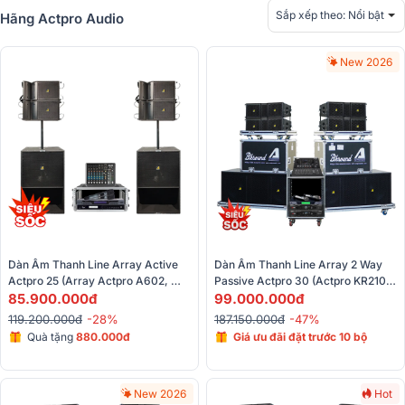
Sắp xếp theo:
Nổi bật
Hãng Actpro Audio
New 2026
Dàn Âm Thanh Line Array Active 
Dàn Âm Thanh Line Array 2 Way 
Actpro 25 (Array Actpro A602, 
Passive Actpro 30 (Actpro KR210F 
Alto Truemix 800FX, Bksound 
85.900.000đ
New, KR28F New, UTA1802DSP, 
99.000.000đ
KP500, Bksound M200)
UTA1804DSP,...) 
119.200.000đ
-28%
187.150.000đ
-47%
Quà tặng
880.000đ
Giá ưu đãi đặt trước 10 bộ
New 2026
Hot