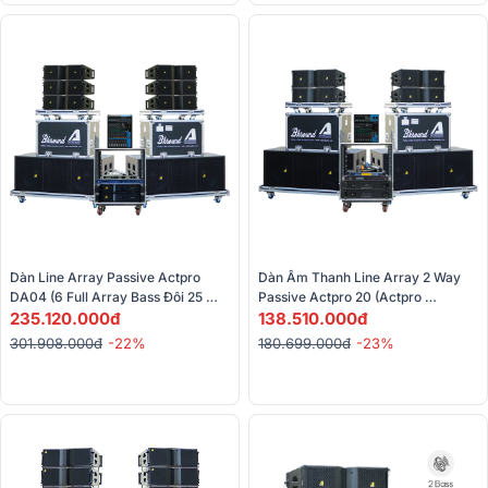
Dàn Line Array Passive Actpro 
Dàn Âm Thanh Line Array 2 Way 
DA04 (6 Full Array Bass Đôi 25 
Passive Actpro 20 (Actpro 
HQL 210 + 2 Sub Hơi Bass Đôi 50 + 
235.120.000đ
KR610F, Actpro KR628F, Actpro 
138.510.000đ
2 Đẩy...) 
QD4.13, Actpro TD2.18… )
301.908.000đ
-22%
180.699.000đ
-23%