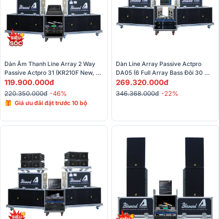
Dàn Âm Thanh Line Array 2 Way 
Dàn Line Array Passive Actpro 
Passive Actpro 31 (KR210F New, 
DA05 (6 Full Array Bass Đôi 30 
KR28F New, UTA1802DSP, 
119.900.000đ
HQL 212 + 2 Sub Hơi Bass Đôi 50 + 
269.320.000đ
UTA1804DSP, Alto TMD16, BCE 
2 Đẩy...) 
220.350.000đ
-46%
346.368.000đ
-22%
UGX12)
Giá ưu đãi đặt trước 10 bộ