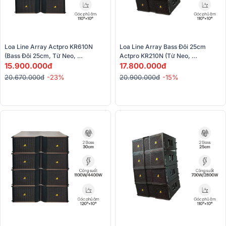
Loa Line Array Actpro KR610N 
Loa Line Array Bass Đôi 25cm 
(Bass Đôi 25cm, Từ Neo, 
Actpro KR210N (Từ Neo, 
700W/2800W)
15.900.000đ
600/2400W)
17.800.000đ
20.670.000đ
-23%
20.900.000đ
-15%