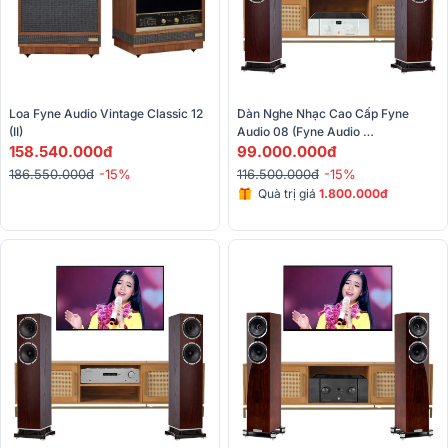
Loa Fyne Audio Vintage Classic 12 
Dàn Nghe Nhạc Cao Cấp Fyne 
(II)
Audio 08 (Fyne Audio 
158.540.000đ
F502, Unison Research Unico Due)
99.000.000đ
186.550.000đ
-15%
116.500.000đ
-15%
Quà trị giá
1.800.000đ