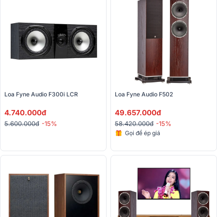
Loa Fyne Audio F300i LCR
Loa Fyne Audio F502
4.740.000đ
49.657.000đ
5.600.000đ
-15%
58.420.000đ
-15%
Gọi để ép giá