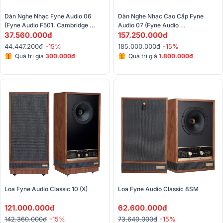
Dàn Nghe Nhạc Fyne Audio 06 
Dàn Nghe Nhạc Cao Cấp Fyne 
(Fyne Audio F501, Cambridge 
Audio 07 (Fyne Audio 
Audio AXR100)
37.560.000đ
F501SP, Unison Research Unico 
157.250.000đ
90)
44.447.200đ
-15%
185.000.000đ
-15%
Quà trị giá
300.000đ
Quà trị giá
1.800.000đ
Loa Fyne Audio Classic 10 (X)
Loa Fyne Audio Classic 8SM 
121.000.000đ
62.600.000đ
142.360.000đ
-15%
73.640.000đ
-15%