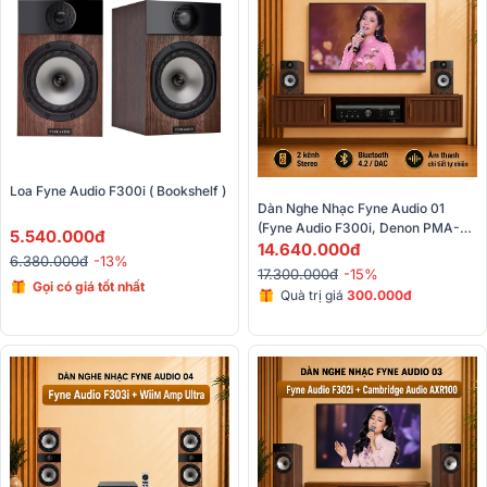
Loa Fyne Audio F300i ( Bookshelf )
Dàn Nghe Nhạc Fyne Audio 01 
(Fyne Audio F300i, Denon PMA-
5.540.000đ
600NE)
14.640.000đ
6.380.000đ
-13%
17.300.000đ
-15%
Gọi có giá tốt nhất
Quà trị giá
300.000đ