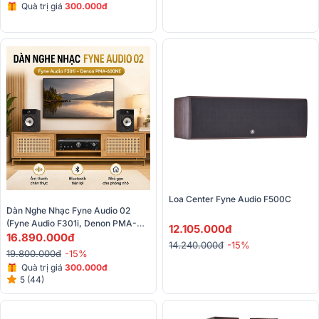
Quà trị giá
300.000đ
Loa Center Fyne Audio F500C
Dàn Nghe Nhạc Fyne Audio 02 
(Fyne Audio F301i, Denon PMA-
12.105.000đ
600NE)
16.890.000đ
14.240.000đ
-15%
19.800.000đ
-15%
Quà trị giá
300.000đ
5 (44)