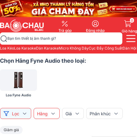
0
Trả góp
Đăng nhập
Giỏ hàng
Bạn tìm thiết bị âm thanh gì?
Loa Kéo
Loa Karaoke
Dàn Karaoke
Micro Không Dây
Cục Đẩy Công Suất
Dàn Hội
Chọn Hãng Fyne Audio theo loại:
Loa Fyne Audio
Lọc
Hãng
Giá
Phân khúc
Giảm giá