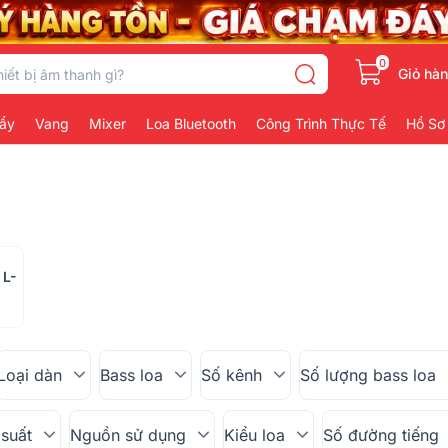
0
Giỏ hà
ẩy
Vang
Mixer
Loa Bluetooth
Công Trình Thực Tế
Hồ Sơ
 L-
Loại dàn
Bass loa
Số kênh
Số lượng bass loa
suất
Nguồn sử dụng
Kiểu loa
Số đường tiếng