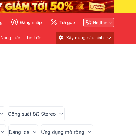
ng
Đăng nhập
Trả góp
Hotline
 Năng Lực
Tin Tức
Xây dựng cấu hình
Công suất 8Ω Stereo
Dáng loa
Ứng dụng mở rộng