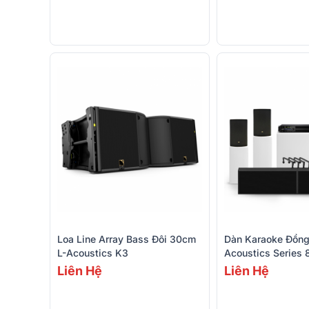
Loa Line Array Bass Đôi 30cm
Dàn Karaoke Đồng
L-Acoustics K3
Acoustics Series 
Acoustics X8, Lon
Liên Hệ
Liên Hệ
For X8, Syva Sub,