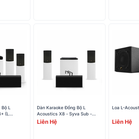
DUAL-B)
835 DUAL-B)
 Bộ L
Dàn Karaoke Đồng Bộ L
Loa L-Acous
8+ (L
Acoustics X8 - Syva Sub -
g U-Bracket
LA2xi
Liên Hệ
Liên Hệ
 LA4X)