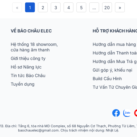
«
1
2
3
4
5
...
20
»
VỀ BẢO CHÂU ELEC
HỖ TRỢ KHÁCH HÀN
Hệ thống 18 showroom,
Hướng dẫn mua hàng 
cửa hàng âm thanh
Hướng dẫn Thanh toá
Giới thiệu công ty
Hướng dẫn Mua Trả 
Hồ sơ Năng lực
Gửi góp ý, khiếu nại
Tin tức Bảo Châu
Build Cấu Hình
Tuyển dụng
Tư Vấn Từ Chuyên G
 Địa chỉ: Tầng 6, tòa nhà MD Complex, số 68 Nguyễn Cơ Thạch, Phường Từ Liêm, Th
baochauelec@gmail.com. Chịu trách nhiệm nội dung: Nhật Lệ.