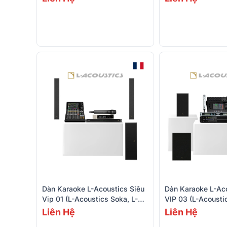
Dàn Karaoke L-Acoustics Siêu
Dàn Karaoke L-Aco
Vip 01 (L-Acoustics Soka, L-
VIP 03 (L-Acousti
Acoustics LA2Xi, Yamaha DM3
Allen & Heath CQ-
Liên Hệ
Liên Hệ
Standard, L-Acoustics SB10i...)
BCE VIP6000)