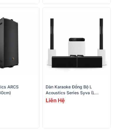
tics ARCS
Dàn Karaoke Đồng Bộ L
30cm)
Acoustics Series Syva (L
Acoustics Syva, Syva
Liên Hệ
Sub, LA4X, Wall-Mount For
Syva)