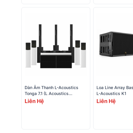
Dàn Âm Thanh L-Acoustics
Loa Line Array Ba
Tonga 7.1 (L Acoustics
L-Acoustics K1
Syva, Syva Low, L Acoustics
Liên Hệ
Liên Hệ
X8, Syva Sub, LA4X)