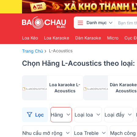
Danh mục
Loa Kéo
Loa Karaoke
Dàn Karaoke
Micro
Cục Đ
›
L-Acoustics
Trang Chủ
Chọn Hãng L-Acoustics theo loại:
Loa karaoke L-
Dàn Karaoke
Acoustics
Acoustics
Lọc
Hãng
Loại loa
Loại đẩy
Nhu cầu mở rộng
Loa Treble
Mạch công 