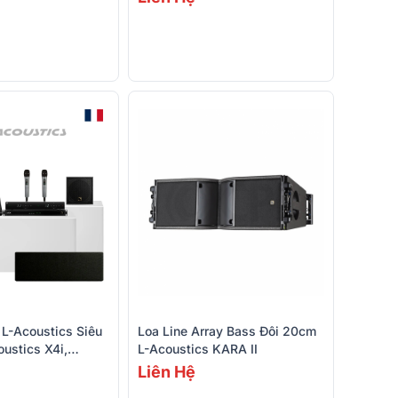
L-Acoustics Siêu
Loa Line Array Bass Đôi 20cm
oustics X4i,
L-Acoustics KARA II
ha DM3 Standard,
Liên Hệ
ennheiser XSW 1-