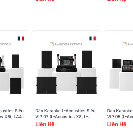
ustics Siêu
Dàn Karaoke L-Acoustics Siêu
Dàn Karaoke 
cs X6i, LA4X,
VIP 07 (L-Acoustics X8, L-
VIP 05 (L-Ac
18T, Sb6i,
Acoustics LA4X, CQ-18T,
LA2Xi, Yama
Liên Hệ
Liên Hệ
SB15M, Sennheiser XSW 1-835
Syva Sub, S