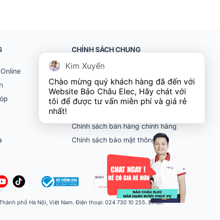
G
CHÍNH SÁCH CHUNG
Kim Xuyến
Online
Khách hàng doanh nghiệp (B2B)
Chào mừng quý khách hàng đã đến với 
n
Chính sách bảo hành
Website Bảo Châu Elec, Hãy chát với 
góp
Chính sách đổi trả
tôi để được tư vấn miễn phí và giá rẻ 
nhất!
Chính sách vận chuyển
Chính sách bán hàng chính hãng
ia
Chính sách bảo mật thông tin
ành phố Hà Nội, Việt Nam. Điện thoại: 024 730 10 255. Email: