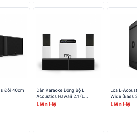
ss Đôi 40cm
Dàn Karaoke Đồng Bộ L
Loa L-Acous
Acoustics Hawaii 2.1 (L
Wide (Bass 
Acoustics X8 - Syva Sub -
Liên Hệ
Liên Hệ
LA4X)