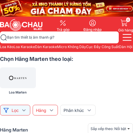
0
Trả góp
Đăng nhập
Giỏ hàng
Bạn tìm thiết bị âm thanh gì?
Loa Kéo
Loa Karaoke
Dàn Karaoke
Micro Không Dây
Cục Đẩy Công Suất
Dàn Hội
Chọn Hãng Marten theo loại:
Loa Marten
Lọc
Hãng
Phân khúc
Sắp xếp theo:
Nổi bật
Hãng Marten