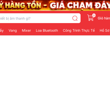
0
Giỏ hà
ẩy
Vang
Mixer
Loa Bluetooth
Công Trình Thực Tế
Hồ Sơ