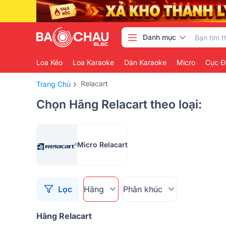
Danh mục
Loa Kéo
Loa Karaoke
Dàn Karaoke
Micro
Cục Đ
›
Relacart
Trang Chủ
Chọn Hãng Relacart theo loại:
Micro Relacart
Lọc
Hãng
Phân khúc
Hãng Relacart