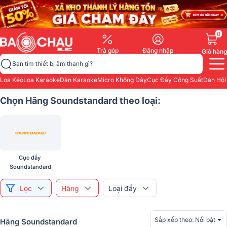
0
Trả góp
Đăng nhập
Giỏ hàng
Bạn tìm thiết bị âm thanh gì?
Loa Kéo
Loa Karaoke
Dàn Karaoke
Micro Không Dây
Cục Đẩy Công Suất
Dàn Hội
Chọn Hãng Soundstandard theo loại:
Cục đẩy 
Soundstandard
Lọc
Hãng
Loại đẩy
Sắp xếp theo:
Nổi bật
Hãng Soundstandard