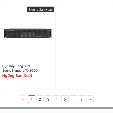
Ngừng Sản Xuất
Cục Đẩy Công Suất 
SoundStandard TX300Q
Ngừng Sản Xuất
«
1
2
3
4
5
...
8
»