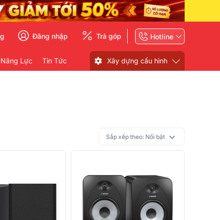
ng
Đăng nhập
Trả góp
Hotline
 Năng Lực
Tin Tức
Xây dựng cấu hình
Sắp xếp theo:
Nổi bật