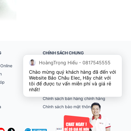
G
CHÍNH SÁCH CHUNG
HoàngTrọng Hiếu - 0817545555
Online
Khách hàng doanh nghiệp (B2B)
Chào mừng quý khách hàng đã đến với 
n
Chính sách bảo hành
Website Bảo Châu Elec, Hãy chát với 
góp
Chính sách đổi trả
tôi để được tư vấn miễn phí và giá rẻ 
nhất!
Chính sách vận chuyển
Chính sách bán hàng chính hãng
ia
Chính sách bảo mật thông tin