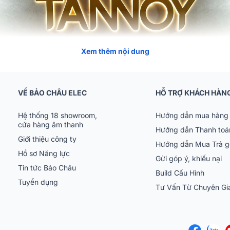
Xem thêm nội dung
VỀ BẢO CHÂU ELEC
HỖ TRỢ KHÁCH HÀN
Hệ thống 18 showroom,
Hướng dẫn mua hàng 
cửa hàng âm thanh
Hướng dẫn Thanh toá
Giới thiệu công ty
Hướng dẫn Mua Trả 
Hồ sơ Năng lực
Gửi góp ý, khiếu nại
Tin tức Bảo Châu
Build Cấu Hình
Tuyển dụng
Tư Vấn Từ Chuyên G
shelf Là Gì?