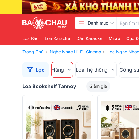
Danh mục
Loa Kéo
Loa Karaoke
Dàn Karaoke
Micro
Cục Đ
›
›
Trang Chủ
Nghe Nhạc Hi-Fi, Cinema
Loa Nghe Nhạc
Lọc
Hãng
Loại hệ thống
Công su
Loa Bookshelf Tannoy
Giảm giá