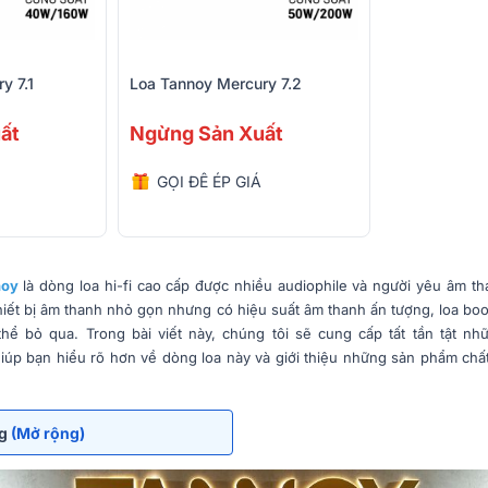
y 7.1
Loa Tannoy Mercury 7.2
ất
Ngừng Sản Xuất
GỌI ĐỂ ÉP GIÁ
noy
là dòng loa hi-fi cao cấp được nhiều audiophile và người yêu âm t
hiết bị âm thanh nhỏ gọn nhưng có hiệu suất âm thanh ấn tượng, loa bo
hể bỏ qua. Trong bài viết này, chúng tôi sẽ cung cấp tất tần tật nh
iúp bạn hiểu rõ hơn về dòng loa này và giới thiệu những sản phẩm chấ
ng
(Mở rộng)