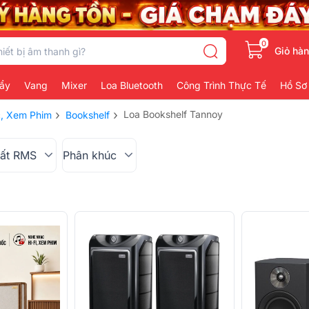
0
Giỏ hà
ẩy
Vang
Mixer
Loa Bluetooth
Công Trình Thực Tế
Hồ Sơ
›
›
Loa Bookshelf Tannoy
, Xem Phim
Bookshelf
ất RMS
Phân khúc