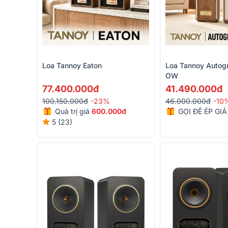
Loa Tannoy Eaton
Loa Tannoy Autog
OW
77.400.000đ
41.490.000đ
100.150.000đ
-23%
46.000.000đ
-10
Quà trị giá
600.000đ
GỌI ĐỂ ÉP GIÁ
5 (23)