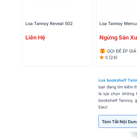
Loa Tannoy Reveal 502
Loa Tannoy Mercur
Liên Hệ
Ngừng Sản Xu
GỌI ĐỂ ÉP GIÁ
5 (24)
Loa bookshelf Tan
bạn đang tìm kiếm t
là lựa chọn không t
bookshelf Tannoy, g
Elec!
Tóm Tắt Nội Du