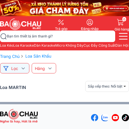
0
Trả góp
Đăng nhập
Giỏ hàng
Bạn tìm thiết bị âm thanh gì?
Loa Kéo
Loa Karaoke
Dàn Karaoke
Micro Không Dây
Cục Đẩy Công Suất
Dàn Hội
›
Loa Sân Khấu
Trang Chủ
Lọc
Hãng
Sắp xếp theo:
Nổi bật
Loa MARTIN