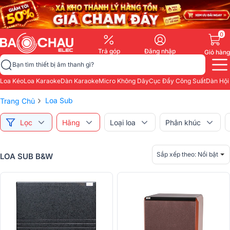
0
Trả góp
Đăng nhập
Giỏ hàng
Bạn tìm thiết bị âm thanh gì?
Loa Kéo
Loa Karaoke
Dàn Karaoke
Micro Không Dây
Cục Đẩy Công Suất
Dàn Hội
›
Loa Sub
Trang Chủ
Lọc
Hãng
Loại loa
Phân khúc
Sắp xếp theo:
Nổi bật
LOA SUB B&W