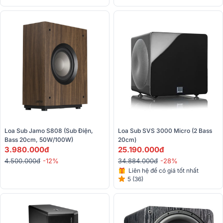
Loa Sub Jamo S808 (Sub Điện, 
Loa Sub SVS 3000 Micro (2 Bass 
Bass 20cm, 50W/100W)
20cm)
3.980.000đ
25.190.000đ
4.500.000đ
-12%
34.884.000đ
-28%
Liên hệ để có giá tốt nhất
5 (36)