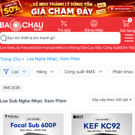
0
Trả góp
Đăng nhập
Giỏ hàng
Bạn tìm thiết bị âm thanh gì?
Loa Kéo
Loa Karaoke
Dàn Karaoke
Micro Không Dây
Cục Đẩy Công Suất
Dàn Hội
›
Loa Nghe Nhạc, Xem Phim
Trang Chủ
Lọc
Hãng
Công suất RMS
Phân khúc
Mới 2026
Sắp xếp theo:
Nổi bật
Loa Sub Nghe Nhạc Xem Phim