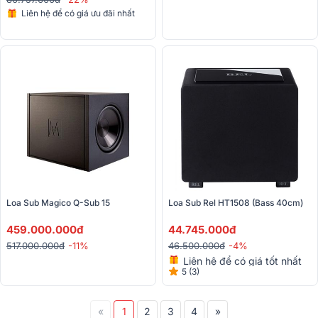
Liên hệ để có giá ưu đãi nhất
Loa Sub Magico Q-Sub 15
Loa Sub Rel HT1508 (bass 40cm)
459.000.000đ
44.745.000đ
517.000.000đ
-11%
46.500.000đ
-4%
Liên hệ để có giá tốt nhất
5 (3)
«
1
2
3
4
»