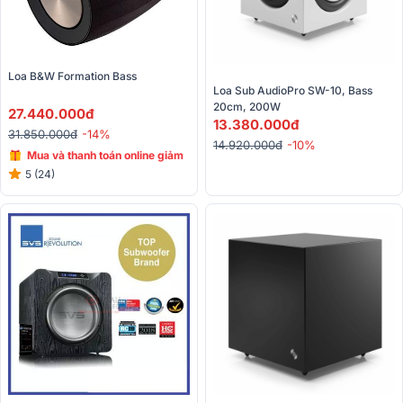
Loa B&W Formation Bass
Loa Sub AudioPro SW-10, Bass 
20cm, 200W
27.440.000đ
13.380.000đ
31.850.000đ
-14%
14.920.000đ
-10%
Mua và thanh toán online giảm
giá đến 15%
5 (24)